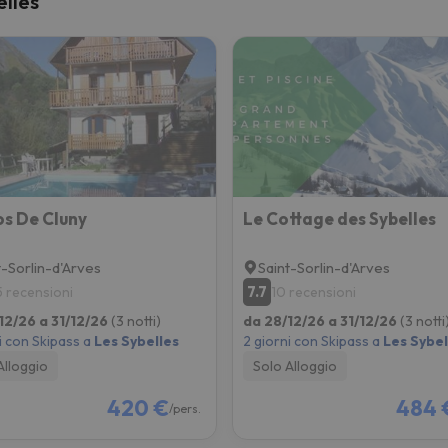
elles
la strada. Non appena troverà la bussola, tornerà.
os De Cluny
Le Cottage des Sybelles
t-Sorlin-d'Arves
Saint-Sorlin-d'Arves
7.7
5 recensioni
10 recensioni
12/26 a 31/12/26
(3 notti)
da 28/12/26 a 31/12/26
(3 notti
i con Skipass a
Les Sybelles
2 giorni con Skipass a
Les Sybel
Alloggio
Solo Alloggio
420 €
484 
/pers.