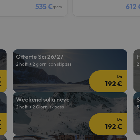
535 €
612 
/pers.
Offerte Sci 26/27
F
2 notti + 2 giorni con skipass
2
a
Da
€
192 €
Weekend sulla neve
S
2 notti + 2 Giorni skipass
5
a
Da
€
192 €