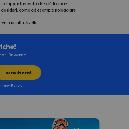
el o l'appartamento che più ti piace.
he desideri, come ad esempio noleggiare
ve a un altro livello.
tiche!
per l'inverno.
Iscriviti ora!
rivacy Policy
.