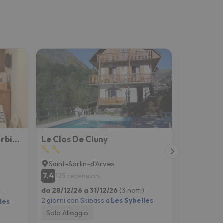
Appartement Cosy Au Corbier 22 M² Vue Montagne Balcon
Le Clos De Cluny
Le Cottag
Saint-Sorlin-d'Arves
Saint-Sor
7.4
7.7
125 recensioni
10 rece
da 28/12/26 a 31/12/26
(3 notti)
da 28/12/2
)
2 giorni con Skipass a
Les Sybelles
2 giorni co
les
Solo Alloggio
Solo Allog