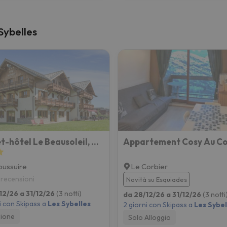
 Sybelles
Chalet-hôtel Le Beausoleil, The Originals Relais
oussuire
Le Corbier
 recensioni
Novità su Esquiades
12/26 a 31/12/26
(3 notti)
da 28/12/26 a 31/12/26
(3 notti
i con Skipass a
Les Sybelles
2 giorni con Skipass a
Les Sybel
ione
Solo Alloggio