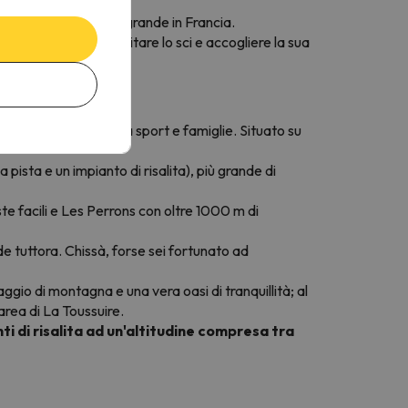
ienne e la quarta più grande in Francia.
 progettata per facilitare lo sci e accogliere la sua
mpletamente dedicato a sport e famiglie. Situato su
pista e un impianto di risalita), più grande di
ste facili e Les Perrons con oltre 1000 m di
de tuttora. Chissà, forse sei fortunato ad
laggio di montagna e una vera oasi di tranquillità; al
area di La Toussuire.
ti di risalita ad un'altitudine compresa tra