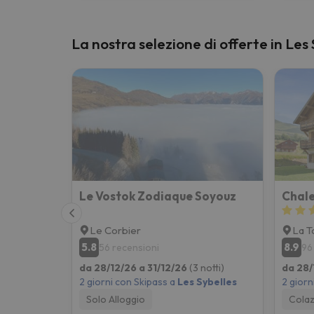
La nostra selezione di offerte in Les
Le Vostok Zodiaque Soyouz
Le Corbier
La T
5.8
8.9
56 recensioni
96
da 28/12/26 a 31/12/26
(3 notti)
da 28/
2 giorni con Skipass a
Les Sybelles
2 giorn
Solo Alloggio
Colaz