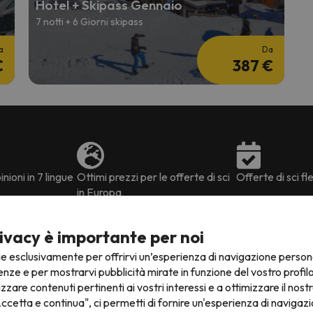
Hotel + Skipass Gennaio
7 notti + 6 Giorni skipass
a
Da
€
387 €
nioni in 7 lingue
Ottimi prezzi per le offerte di sci
Offerte di sci fle
in Europa
ivacy è importante per noi
ie esclusivamente per offrirvi un’esperienza di navigazione person
enze e per mostrarvi pubblicità mirate in funzione del vostro profil
izzare contenuti pertinenti ai vostri interessi e a ottimizzare il nostr
Alpi
ed è poco conosciuta, perché? È un
dominio di recente cr
ccetta e continua", ci permetti di fornire un'esperienza di navigazi