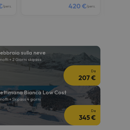
€
420 €
/pers.
/pers.
ebbraio sulla neve
 notti + 2 Giorni skipass
Da
207 €
ettimana Bianca Low Cost
 notti + Skipass 4 giorni
Da
345 €