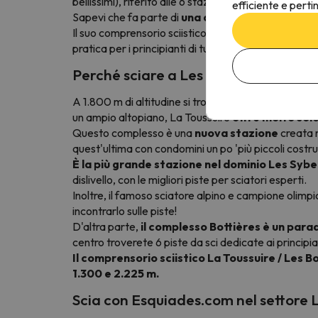
bellissimi), riferito alle 6 stazioni sciistiche che racc
efficiente e perti
Sapevi che fa parte di
una delle più grandi aree
Il suo comprensorio sciistico è
perfettamente adat
pratica per i principianti di tutte le età.
Perché sciare a Les Sybelles Sector 
A 1.800 m di altitudine si trova
il complesso La T
un ampio altopiano, La Toussuire
offre molto sol
Questo complesso è una
nuova stazione
creata n
quest'ultima con condomini un po 'più piccoli costruit
È la più grande stazione nel dominio Les Sybe
dislivello, con le migliori piste per sciatori esperti.
Inoltre, il famoso sciatore alpino e campione olimpic
incontrarlo sulle piste!
D'altra parte,
il complesso Bottières è un parad
centro troverete 6 piste da sci dedicate ai principia
Il comprensorio sciistico La Toussuire / Les B
1.300 e 2.225 m.
Scia con Esquiades.com nel settore L