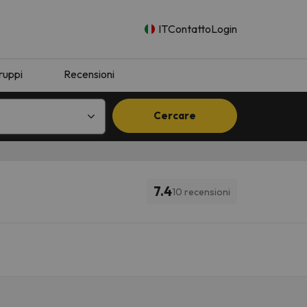
IT
Contatto
Login
ruppi
Recensioni
Cercare
7.4
10 recensioni