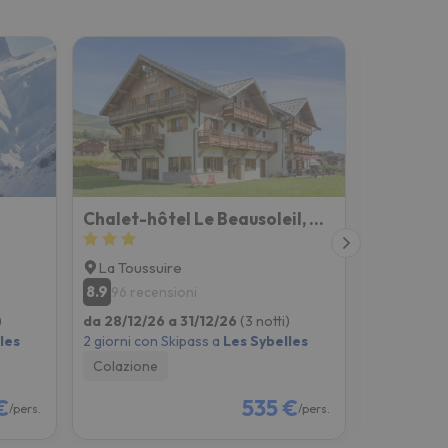
Chalet-hôtel Le Beausoleil, The Originals Relais
La Toussuire
Le Corbi
8.9
96 recensioni
Novità su E
)
da 28/12/26 a 31/12/26
(3 notti)
da 28/12/2
les
2 giorni con Skipass a
Les Sybelles
2 giorni co
Colazione
Solo Allog
€
535 €
/pers.
/pers.