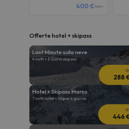
400 €
/pers.
Offerte hotel + skipass
Last Minute sulla neve
4 notti + 3 Giorni skipass
D
288 
Hotel + Skipass Marzo
7 notti hotel + Skipas 6 giornis
D
446 