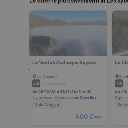
Le offerte più convenienti in Les Syb
Sembra che il nostro ricercatore abbia perso 
Le Vostok Zodiaque Soyouz
Le Cl
Le Corbier
Sain
5.8
7.4
56 recensioni
12
da 28/12/26 a 31/12/26
(3 notti)
da 28/
2 giorni con Skipass a
Les Sybelles
2 giorn
Solo Alloggio
Solo 
400 €
/pers.