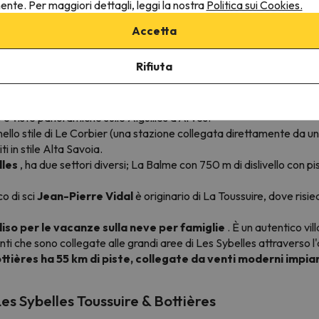
hiude.
nente. Per maggiori dettagli, leggi la nostra
Politica sui Cookies.
 sciistiche interconnesse
? È la più grande area sciistica di Maur
Accetta
to a principianti e famiglie
, questa stazione invernale è stata
Rifiuta
Toussuire & Bottières?
oussuire
, la porta più alta per l'area sciistica Les Sybelles. È co
e
e viste panoramiche sulle Aiguilles d'Arves.
ello stile di Le Corbier (una stazione collegata direttamente da una 
i in stile Alta Savoia.
lles
, ha due settori diversi; La Balme con 750 m di dislivello con pi
o di sci
Jean-Pierre Vidal
è originario di La Toussuire, dove risie
iso per le vacanze sulla neve per famiglie
. È un autentico vil
nti che sono collegate alle grandi aree di Les Sybelles attraverso l'
ottières ha 55 km di piste, collegate da venti moderni impian
es Sybelles Toussuire & Bottières