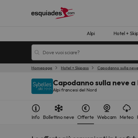
Alpi
Hotel + Ski
Homepage
Hotel + Skipass
Capodanno sulla nev
Hotel + skipass
Hotel di montagn
Capodanno sulla neve a 
Alpi francesi del Nord
Info
Bollettino neve
Offerte
Webcam
Meteo
Ops, non abbiamo trovato alcun risultato corr