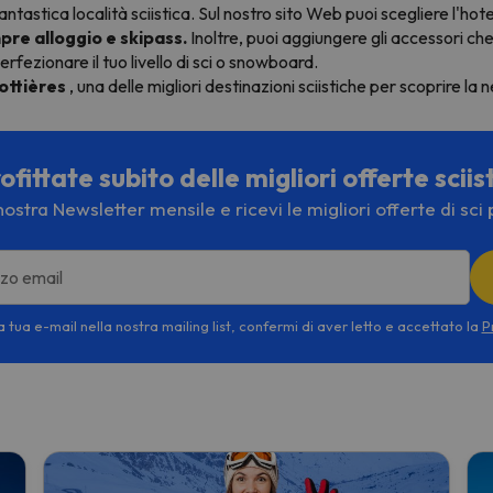
fantastica località sciistica. Sul nostro sito Web puoi scegliere l'hot
pre alloggio e skipass.
Inoltre, puoi aggiungere gli accessori c
erfezionare il tuo livello di sci o snowboard.
Bottières
, una delle migliori destinazioni sciistiche per scoprire la ne
fittate subito delle migliori offerte sciis
a nostra Newsletter mensile e ricevi le migliori offerte di sci 
izzo email
 tua e-mail nella nostra mailing list, confermi di aver letto e accettato la
P