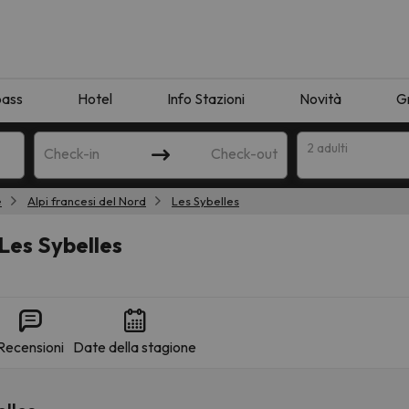
pass
Hotel
Info Stazioni
Novità
G
2 adulti
Check-in
Check-out
e
Alpi francesi del Nord
Les Sybelles
a
Les Sybelles
Recensioni
Date della stagione
ispondente alla sua ricerca. Provare a modificare la destinazione.