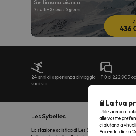
Settimana bianca
7 notti + Skipass 6 giorni
D
436 
24 anni di esperienza di viaggio
Più di 222.905 opi
sugli sci
La tua pr
Utilizziamo i cook
Les Sybelles
alle vostre prefer
ci aiutano a visual
La stazione sciistica di Les Sybelles si
trova sulle 
Facendo clic su "A