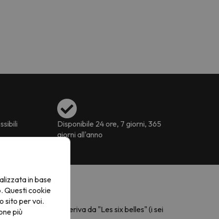
ssibili
Disponibile 24 ore, 7 giorni, 365
giorni all'anno
alizzata in base
o. Questi cookie
o sito per voi.
eazione
, il cui nome deriva da "Les six belles" (i sei
one più