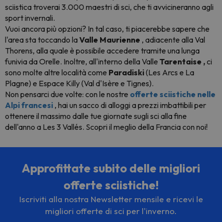
sciistica troverai 3.000 maestri di sci, che ti avvicineranno agli
sport invernali.
Vuoi ancora più opzioni? In tal caso, ti piacerebbe sapere che
l'area sta toccando la
Valle Maurienne
, adiacente alla Val
Thorens, alla quale è possibile accedere tramite una lunga
funivia da Orelle. Inoltre, all'interno della Valle
Tarentaise
,
ci
sono molte altre località come
Paradiski
(Les Arcs e La
Plagne) e Espace Killy (Val d'Isère e Tignes).
Non pensarci due volte: con le nostre
offerte sciistiche nelle
Alpi francesi
, hai un sacco di alloggi a prezzi imbattibili per
ottenere il massimo dalle tue giornate sugli sci alla fine
dell'anno a Les 3 Vallés. Scopri il meglio della Francia con noi!
Approfittate subito delle migliori
offerte sciistiche!
Iscriviti alla nostra Newsletter mensile e ricevi le
migliori offerte di sci per l'inverno.