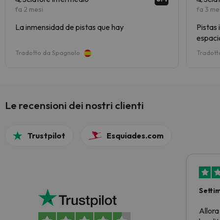
fa 2 mesi
fa 3 me
La inmensidad de pistas que hay
Pistas
espaci
Difere
Tradotto da Spagnolo
Tradott
para to
Le recensioni dei nostri clienti
Trustpilot
Esquiades.com
Setti
Allora