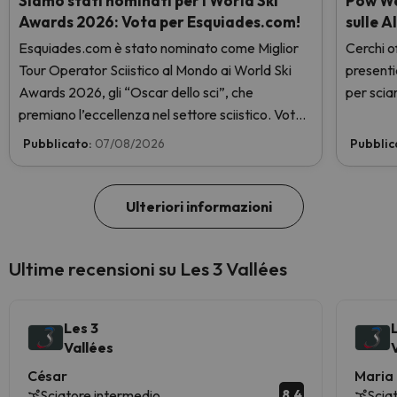
Siamo stati nominati per i World Ski
Pow Wee
Awards 2026: Vota per Esquiades.com!
sulle A
Esquiades.com è stato nominato come Miglior
Cerchi of
Tour Operator Sciistico al Mondo ai World Ski
presenti
Awards 2026, gli “Oscar dello sci”, che
per sciar
premiano l’eccellenza nel settore sciistico. Vota
subito e aiutaci a arrivare in cima!
Pubblicato:
07/08/2026
Pubblic
Ulteriori informazioni
Ultime recensioni su Les 3 Vallées
Les 3
Vallées
César
Maria
8.4
Sciatore intermedio
Scia