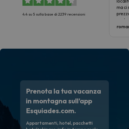
locali
ma ci 
prezzo
4.4 su 5 sulla base di 2239 recensioni
nostra 
econom
roman
costre
voluto
per 6 g
paghi 
Prenota la tua vacanza
in montagna sull’app
Esquiades.com.
Appartamenti, hotel, pacchetti