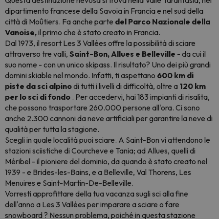
Questa destinazione nevosa si trova nella Valle Tarantasia, nel
dipartimento francese della Savoia in Francia e nel sud della
città di Moûtiers. Fa anche parte
del Parco Nazionale della
Vanoise,
il primo che è stato creato in Francia.
Dal 1973, il resort Les 3 Vallées offre la possibilità di sciare
attraverso tre valli,
Saint-Bon, Allues e Belleville
- da cui il
suo nome - con un unico skipass. Il risultato? Uno dei più grandi
domini skiable nel mondo. Infatti, ti aspettano
600 km di
piste da sci alpino
di tutti i livelli di difficoltà, oltre a
120 km
per lo sci di fondo
. Per accedervi, hai 183 impianti di risalita,
che possono trasportare 260.000 persone all'ora. Ci sono
anche 2.300 cannoni da neve artificiali per garantire la neve di
qualità per tutta la stagione.
Scegli in quale località puoi sciare. A Saint-Bon vi attendono le
stazioni sciistiche di Courcheve e Tania; ad Allues, quelli di
Méribel - il pioniere del dominio, da quando è stato creato nel
1939 - e Brides-les-Bains, e a Belleville, Val Thorens, Les
Menuires e Saint-Martin-De-Belleville.
Vorresti approfittare della tua vacanza sugli sci alla fine
dell'anno a Les 3 Vallées per imparare a sciare o fare
snowboard
? Nessun problema, poiché in questa stazione