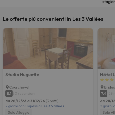
stagio
Le offerte più convenienti in Les 3 Vallées
Studio Huguette
Hôtel 
Courchevel
Brides
8.1
7.4
80 recensioni
129 
da 28/12/26 a 31/12/26
(3 notti)
da 28/12
2 giorni con Skipass a
Les 3 Vallées
2 giorni 
Solo Alloggio
Solo Al