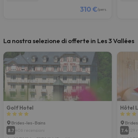
310 €
/pers.
La nostra selezione di offerte in Les 3 Vallées
Golf Hotel
Hôtel 
Brides-les-Bains
Brides
8.7
7.4
406 recensioni
129 