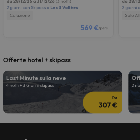
da 28/12/26 a 31/12/26
(3 notti)
da 28/12
2 giorni con Skipass a
Les 3 Vallées
2 giorni 
Colazione
Solo Al
569 €
/pers.
Offerte hotel + skipass
Last Minute sulla neve
Off
4 notti + 3 Giorni skipass
2 no
Da
307 €