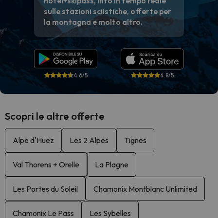
hotel+skipass, info in tempo reale
sulle stazioni sciistiche, offerte per
la montagna e molto altro.
4.6/5
4.8/5
Scopri le altre offerte
Alpe d'Huez
Les 2 Alpes
Tignes
Val Thorens + Orelle
La Plagne
Les Portes du Soleil
Chamonix Montblanc Unlimited
Chamonix Le Pass
Les Sybelles