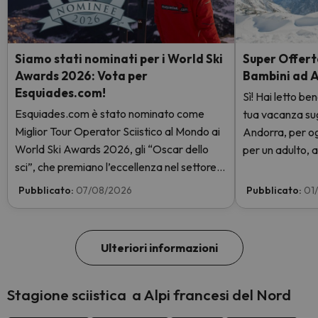
Siamo stati nominati per i World Ski
Super Offerta
Awards 2026: Vota per
Bambini ad 
Esquiades.com!
Sì! Hai letto be
Esquiades.com è stato nominato come
tua vacanza sugli
Miglior Tour Operator Sciistico al Mondo ai
Andorra, per og
World Ski Awards 2026, gli “Oscar dello
per un adulto, a
sci”, che premiano l’eccellenza nel settore
giorni con skip
sciistico. Vota subito e aiutaci a arrivare in
GRATIS. Entra e
Pubblicato:
07/08/2026
Pubblicato:
01
cima!
Ulteriori informazioni
Stagione sciistica a Alpi francesi del Nord