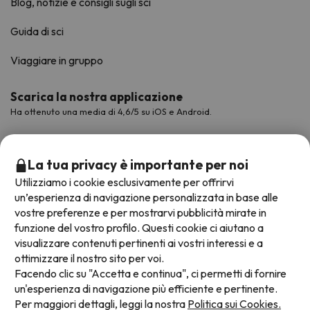
Blog, notizie e consigli sugli sci
Guida di sci
Viaggiare in gruppo
Scarica la nostra applicazione
Ha ottenuto una media di 4,6/5 su iOS e Android.
La tua privacy è importante per noi
Utilizziamo i cookie esclusivamente per offrirvi
un’esperienza di navigazione personalizzata in base alle
vostre preferenze e per mostrarvi pubblicità mirate in
funzione del vostro profilo. Questi cookie ci aiutano a
visualizzare contenuti pertinenti ai vostri interessi e a
ottimizzare il nostro sito per voi.
Metodi di pagamento disponibili
Facendo clic su "Accetta e continua", ci permetti di fornire
un'esperienza di navigazione più efficiente e pertinente.
Per maggiori dettagli, leggi la nostra
Politica sui Cookies.