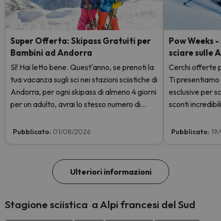
Super Offerta: Skipass Gratuiti per
Pow Weeks - S
Bambini ad Andorra
sciare sulle 
Sì! Hai letto bene. Quest'anno, se prenoti la
Cerchi offerte p
tua vacanza sugli sci nei stazioni sciistiche di
Ti presentiamo
Andorra, per ogni skipass di almeno 4 giorni
esclusive per sc
per un adulto, avrai lo stesso numero di
sconti incredibili
giorni con skipass per 1 bambino totalmente
GRATIS. Entra e scoprilo qui.
Pubblicato:
01/08/2026
Pubblicato:
19
Ulteriori informazioni
Stagione sciistica a Alpi francesi del Sud