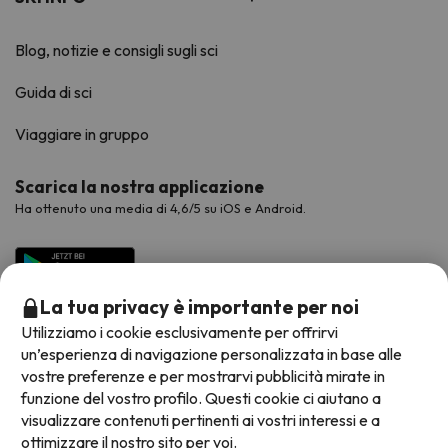
Blog, notizie e consigli sugli sci
Guida di sci
Viaggiare in gruppo
Scarica la nostra applicazione
Ha ottenuto una media di 4,6/5 su iOS e Android.
La tua privacy è importante per noi
Utilizziamo i cookie esclusivamente per offrirvi
un’esperienza di navigazione personalizzata in base alle
vostre preferenze e per mostrarvi pubblicità mirate in
funzione del vostro profilo. Questi cookie ci aiutano a
visualizzare contenuti pertinenti ai vostri interessi e a
Metodi di pagamento disponibili
ottimizzare il nostro sito per voi.