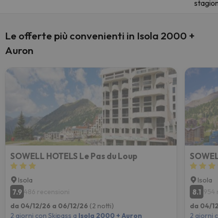
stagio
Le offerte più convenienti in Isola 2000 +
Auron
SOWELL HOTELS Le Pas du Loup
SOWELL
Isola
Isola
7.9
8.1
486 recensioni
954 
da 04/12/26 a 06/12/26
(2 notti)
da 04/1
2 giorni con Skipass a
Isola 2000 + Auron
2 giorni 