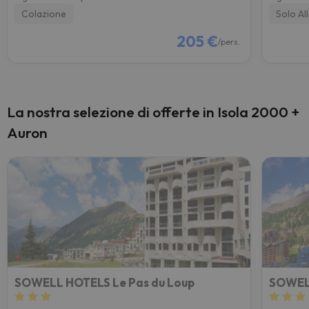
Colazione
Solo Al
205 €
/pers.
La nostra selezione di offerte in Isola 2000 +
Auron
SOWELL HOTELS Le Pas du Loup
SOWELL