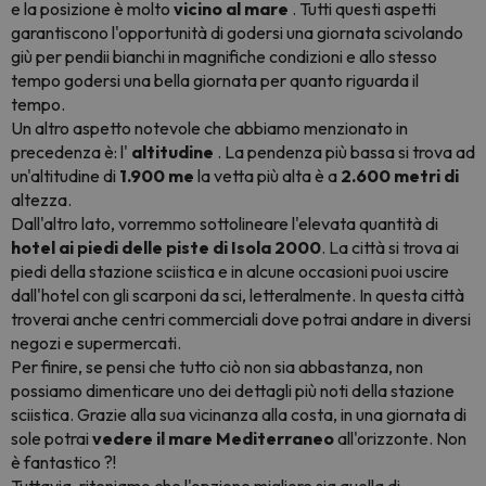
e la posizione è molto
vicino al mare
. Tutti questi aspetti
garantiscono l'opportunità di godersi una giornata scivolando
giù per pendii bianchi in magnifiche condizioni e allo stesso
tempo godersi una bella giornata per quanto riguarda il
tempo.
Un altro aspetto notevole che abbiamo menzionato in
precedenza è: l'
altitudine
. La pendenza più bassa si trova ad
un'altitudine di
1.900 me
la vetta più alta è a
2.600 metri di
altezza.
Dall'altro lato, vorremmo sottolineare l'elevata quantità di
hotel ai piedi delle piste di Isola 2000
. La città si trova ai
piedi della stazione sciistica e in alcune occasioni puoi uscire
dall'hotel con gli scarponi da sci, letteralmente. In questa città
troverai anche centri commerciali dove potrai andare in diversi
negozi e supermercati.
Per finire, se pensi che tutto ciò non sia abbastanza, non
possiamo dimenticare uno dei dettagli più noti della stazione
sciistica. Grazie alla sua vicinanza alla costa, in una giornata di
sole potrai
vedere il mare Mediterraneo
all'orizzonte. Non
è fantastico ?!