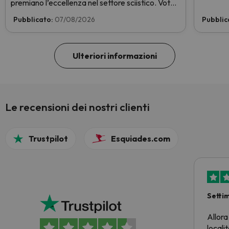
premiano l’eccellenza nel settore sciistico. Vota
subito e aiutaci a arrivare in cima!
Pubblicato:
07/08/2026
Pubblic
Ulteriori informazioni
Le recensioni dei nostri clienti
Trustpilot
Esquiades.com
Setti
Allora
locali