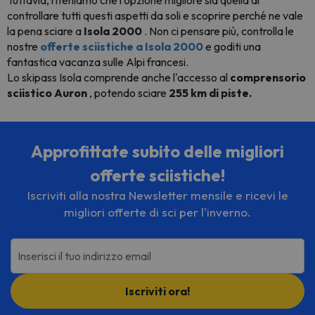
Tuttavia, riteniamo che l'opzione migliore sia quella di
controllare tutti questi aspetti da soli e scoprire perché ne vale
la pena sciare a
Isola 2000
. Non ci pensare più, controlla le
nostre
offerte sciistiche a Isola 2000
e goditi una
fantastica vacanza sulle Alpi francesi.
Lo skipass Isola comprende anche l'accesso al
comprensorio
sciistico Auron
, potendo sciare
255 km di piste.
Approfittate subito delle migliori
offerte sciistiche!
Iscriviti alla nostra Newsletter mensile e ricevi le
migliori offerte di sci per l'inverno.
Inserisci il tuo indirizzo email
Iscriviti ora!