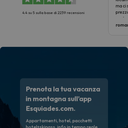
ma ci 
prezzo
4.4 su 5 sulla base di 2239 recensioni
nostra 
econom
roman
costre
voluto
per 6 g
paghi 
Prenota la tua vacanza
in montagna sull’app
Esquiades.com.
Appartamenti, hotel, pacchetti
hotel+skipass, info in tempo reale