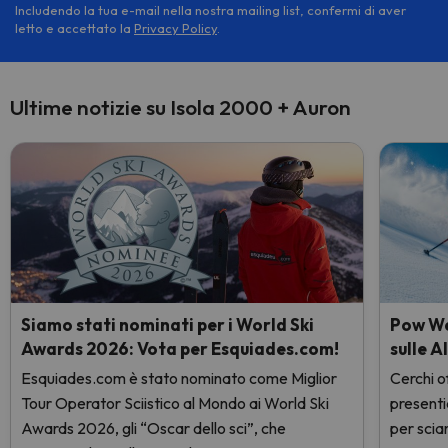
Includendo la tua e-mail nella nostra mailing list, confermi di aver
letto e accettato la
Privacy Policy
.
Ultime notizie su Isola 2000 + Auron
Siamo stati nominati per i World Ski
Pow Wee
Awards 2026: Vota per Esquiades.com!
sulle A
Esquiades.com è stato nominato come Miglior
Cerchi of
Tour Operator Sciistico al Mondo ai World Ski
presenti
Awards 2026, gli “Oscar dello sci”, che
per sciar