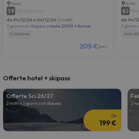
Isola
Isola
7.9
8.1
486 recensioni
954 
da 04/12/26 a 06/12/26
(2 notti)
da 04/1
2 giorni con Skipass a
Isola 2000 + Auron
2 giorni 
Colazione
Solo Al
205 €
/pers.
Offerte hotel + skipass
Offerte Sci 26/27
Feb
2 notti + 2 giorni con skipass
2 no
Da
199 €