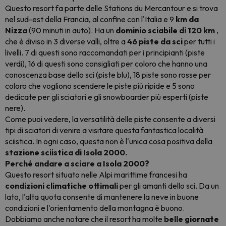
Questo resort fa parte delle
Stations du Mercantour
e si trova
nel sud-est della Francia, al confine con l'Italia e 9
km da
Nizza
(90 minuti in auto). Ha un
dominio sciabile di 120 km
,
che è diviso in 3 diverse valli, oltre a
46 piste da sci
per tutti i
livelli. 7 di questi sono raccomandati per i principianti (piste
verdi), 16 di questi sono consigliati per coloro che hanno una
conoscenza base dello sci (piste blu), 18 piste sono rosse per
coloro che vogliono scendere le piste più ripide e 5 sono
dedicate per gli sciatori e gli snowboarder più esperti (piste
nere).
Come puoi vedere, la versatilità delle piste consente a diversi
tipi di sciatori di venire a visitare questa fantastica località
sciistica. In ogni caso, questa non è l'unica cosa positiva della
stazione sciistica di Isola 2000.
Perché andare a sciare a Isola 2000?
Questo resort situato nelle Alpi marittime francesi ha
condizioni climatiche ottimali
per gli amanti dello sci. Da un
lato, l'alta quota consente di mantenere la neve in buone
condizioni e l'orientamento della montagna è buono.
Dobbiamo anche notare che il resort ha molte
belle giornate