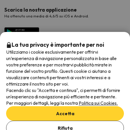
Scarica la nostra applicazione
Ha ottenuto una media di 4,6/5 su iOS e Android.
La tua privacy è importante per noi
Utilizziamo i cookie esclusivamente per offrirvi
un’esperienza di navigazione personalizzata in base alle
vostre preferenze e per mostrarvi pubblicità mirate in
funzione del vostro profilo. Questi cookie ci aiutano a
visualizzare contenuti pertinenti ai vostri interessi e a
Metodi di pagamento disponibili
ottimizzare il nostro sito per voi.
Facendo clic su "Accetta e continua", ci permetti di fornire
un'esperienza di navigazione più efficiente e pertinente.
Per maggiori dettagli, leggi la nostra
Politica sui Cookies.
Termini e condizioni generali
Accetta
Protezione dei dati
Informativa sui cookie
Rifiuta