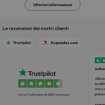
Ulteriori informazioni
Le recensioni dei nostri clienti
Trustpilot
Esquiades.com
Setti
Allora
locali
ma ci 
prezzo
4.4 su 5 sulla base di 2239 recensioni
nostra 
econom
roman