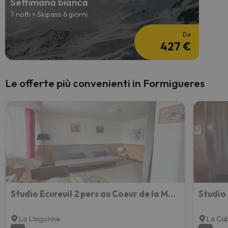
Settimana bianca
7 notti + Skipass 6 giorni
Da
427 €
Le offerte più convenienti in Formigueres
Studio Ecureuil 2 pers au Coeur de la Montagne
Studio
La Llagonne
La Ca