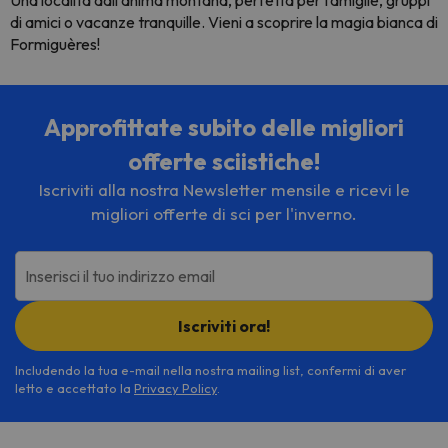
Una località dall'anima montana, perfetta per famiglie, gruppi
di amici o vacanze tranquille. Vieni a scoprire la magia bianca di
Formiguères!
Approfittate subito delle migliori
offerte sciistiche!
Iscriviti alla nostra Newsletter mensile e ricevi le
migliori offerte di sci per l'inverno.
Inserisci il tuo indirizzo email
Iscriviti ora!
Includendo la tua e-mail nella nostra mailing list, confermi di aver
letto e accettato la
Privacy Policy
.