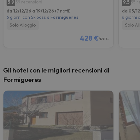
5.9
9.5
59 recensioni
55 r
da 12/12/26 a 19/12/26
(7 notti)
da 05/12
6 giorni con Skipass a
Formigueres
6 giorni 
Solo Alloggio
Solo Al
428 €
/pers.
Gli hotel con le migliori recensioni di
Formigueres