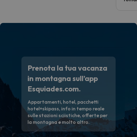
costre
voluto
per 6 g
paghi 
Prenota la tua vacanza
in montagna sull’app
Esquiades.com.
Appartamenti, hotel, pacchetti
hotel+skipass, info in tempo reale
sulle stazioni sciistiche, offerte per
la montagna e molto altro.