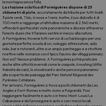
la montagna senza folla.
La stazione sciistica di Formiguères dispone di 25
chilometri di piste
, accuratamente distribuite per tutti i livelli:
3 piste verdi, 7 blu, 6 rosse e 1 nera. Inoltre, il suo dislivello è di
700 metri e raggiunge un'altitudine massima di 2.340 metri,
offrendoti spettacolari viste panoramiche e discese attraverso
foreste di pini che ti faranno sentire in mezzo alla natura.
A Formiguères troverai tutti i servizi di cui hai bisogno per una
giornata perfetta: scuola di sci, noleggio attrezzature, asilo
nido, bar e ristoranti, oltre a un ampio parcheggio e a strutture
ricettive nelle vicinanze con il tipico fascino dei villaggi pirenaici.
Non scii? Nessun problema. A Formiguères potrai praticare
anche altre attività invernali come le ciaspole, il mushing (slitta
trainata da cani), lo snowboard o anche percorsi panoramici
alla scoperta dei paesaggi del Parc Naturel Régional des
Pyrénées Catalanes.
Per arrivarci, Formiguères si trova a pochi chilometri da Les
Angles e Font-Romeu e molto vicino a Puigcerdà. Puoi
raggiungere facilmente in auto o in treno Mont-Louis/La
Cabanasse e da lì proseguire in auto o con i mezzi locali.