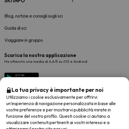
SKI INFO
Blog, notizie e consigli sugli sci
Guida di sci
Viaggiare in gruppo
Scarica la nostra applicazione
Ha ottenuto una media di 4,6/5 su iOS e Android.
La tua privacy è importante per noi
Utilizziamo i cookie esclusivamente per offrirvi
un’esperienza di navigazione personalizzata in base alle
vostre preferenze e per mostrarvi pubblicità mirate in
funzione del vostro profilo. Questi cookie ci aiutano a
visualizzare contenuti pertinenti ai vostri interessi e a
Metodi di pagamento disponibili
ottimizzare il nostro sito per voi.