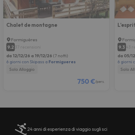
Chalet de montagne
L'espri
Formiguères
Formi
9.2
9.3
37 recensioni
43 r
da 12/12/26 a 19/12/26
(7 notti)
da 05/12
6 giorni con Skipass a
Formigueres
6 giorni 
Solo Alloggio
Solo Al
750 €
/pers.
24 anni di esperienza di viaggio sugli sci