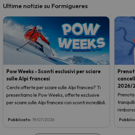
Ultime notizie su Formigueres
Pow Weeks - Sconti esclusivi per sciare
Prenot
sulle Alpi francesi
cancel
2026/2
Cerchi offerte per sciare sulle Alpi francesi? Ti
Prenota 
presentiamo le Pow Weeks, offerte esclusive
tranquil
per sciare sulle Alpi francesi con sconti incredibili.
rimborso
Pubblicato:
19/07/2026
Pubblic