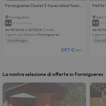
Formiguères Chalet 3 faces idéal famille
Formiguères
Saint-
9.4
9.3
39 recensioni
45 r
da 05/12/26 a 12/12/26
(7 notti)
da 05/12
6 giorni con Skipass a
Formigueres
6 giorni 
Solo Alloggio
Solo Al
597 €
/pers.
La nostra selezione di offerte in Formigueres