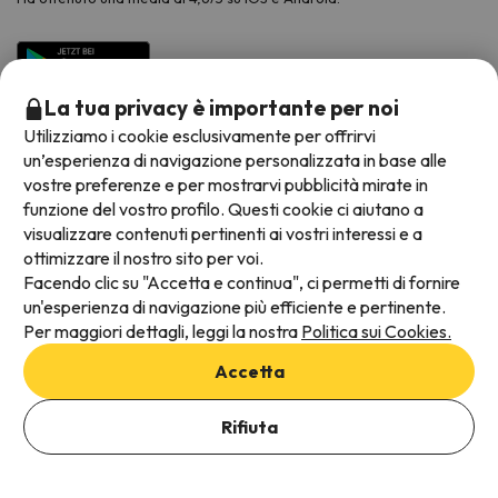
La tua privacy è importante per noi
Utilizziamo i cookie esclusivamente per offrirvi
un’esperienza di navigazione personalizzata in base alle
vostre preferenze e per mostrarvi pubblicità mirate in
funzione del vostro profilo. Questi cookie ci aiutano a
visualizzare contenuti pertinenti ai vostri interessi e a
Metodi di pagamento disponibili
ottimizzare il nostro sito per voi.
Facendo clic su "Accetta e continua", ci permetti di fornire
un'esperienza di navigazione più efficiente e pertinente.
Per maggiori dettagli, leggi la nostra
Politica sui Cookies.
Termini e condizioni generali
Accetta
Protezione dei dati
Aggiungi date per verificare la disponibilità
Informativa sui cookie
Rifiuta
Seleziona Date di prenotazione
Viajes para ti S.L.U. Copyright © Esquiades.com 2002-2026