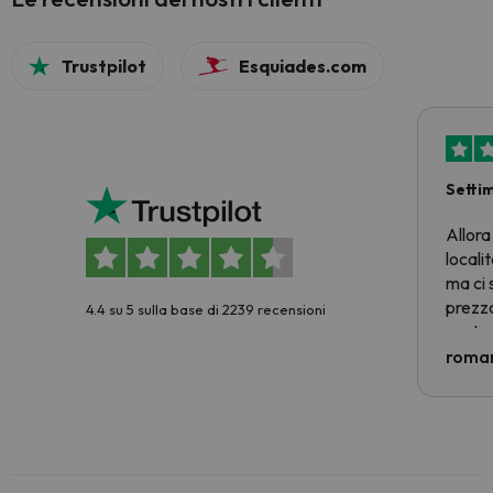
Trustpilot
Esquiades.com
Setti
Allora
locali
ma ci 
prezzo
4.4 su 5 sulla base di 2239 recensioni
nostra 
econom
roman
costre
voluto
per 6 g
paghi 