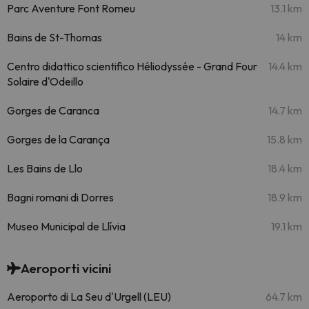
Parc Aventure Font Romeu
13.1 km
Bains de St-Thomas
14 km
Centro didattico scientifico Héliodyssée - Grand Four
14.4 km
Solaire d'Odeillo
Gorges de Caranca
14.7 km
Gorges de la Carança
15.8 km
Les Bains de Llo
18.4 km
Bagni romani di Dorres
18.9 km
Museo Municipal de Llívia
19.1 km
Aeroporti vicini
Aeroporto di La Seu d'Urgell (LEU)
64.7 km