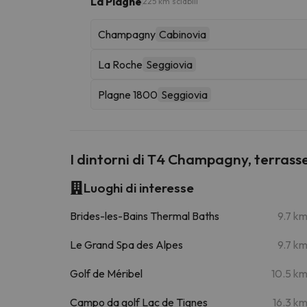
La Plagne
225 km sciabili
Champagny
Cabinovia
La Roche
Seggiovia
Plagne 1800
Seggiovia
I dintorni di T4 Champagny, terrass
Luoghi di interesse
Brides-les-Bains Thermal Baths
9.7 k
Le Grand Spa des Alpes
9.7 k
Golf de Méribel
10.5 k
Campo da golf Lac de Tignes
16.3 k