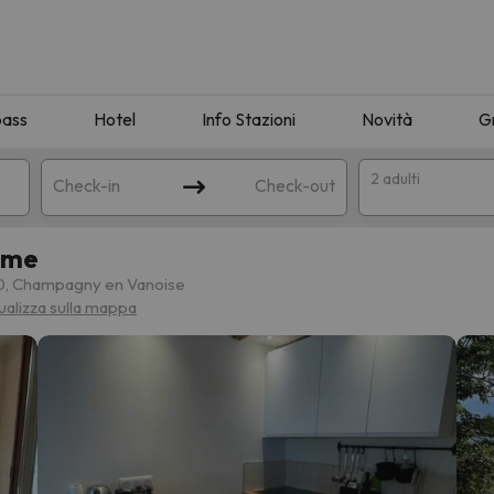
pass
Hotel
Info Stazioni
Novità
G
2 adulti
Check-in
Check-out
lme
a
0, Champagny en Vanoise
ualizza sulla mappa
ispondente alla sua ricerca. Provare a modificare la destinazione.