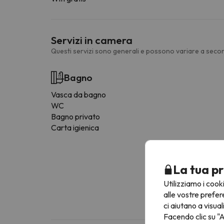
Servizi in camera
Questi servizi sono generali e possono variare a secon
Bagno
Vasca da bagno
WC
Bagno privato
Carta igienica
La tua pr
Utilizziamo i cook
alle vostre prefer
ci aiutano a visual
Facendo clic su "A