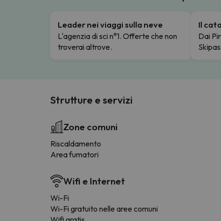
Leader nei viaggi sulla neve
Il ca
L'agenzia di sci n°1. Offerte che non
Dai Pir
troverai altrove.
Skipas
Strutture e servizi
Zone comuni
Riscaldamento
Area fumatori
Wifi e Internet
Wi-Fi
Wi-Fi gratuito nelle aree comuni
Wifi gratis