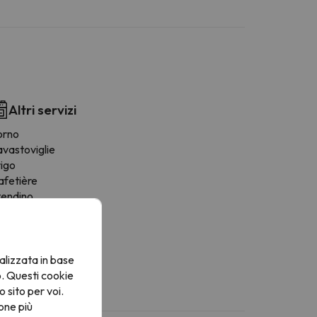
Altri servizi
orno
avastoviglie
rigo
afetière
tendino
oviglie
ona pranzo
rnelli
alizzata in base
o. Questi cookie
o sito per voi.
one più