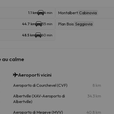
Montalbert
Cabinovia
1.1 km
4 min
Plan Bois
Seggiovia
44.7 km
55 min
48.5 km
60 min
e au calme
Aeroporti vicini
m
Aeroporto di Courchevel (CVF)
8 km
m
Albertville (XAV-Aeroporto di
34.3 km
m
Albertville)
m
Aeroporto di Megeve (MVV)
40.8 km