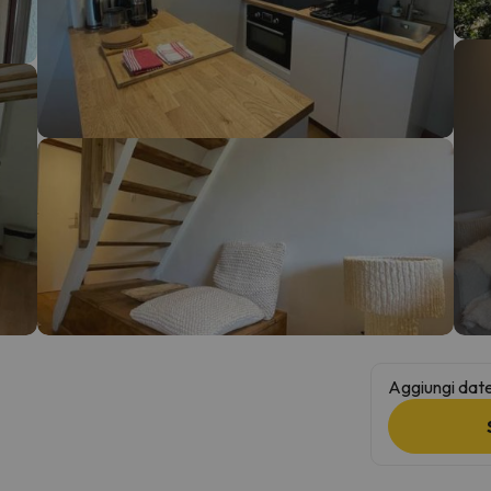
la strada. Non appena troverà la bussola, tornerà.
Aggiungi date 