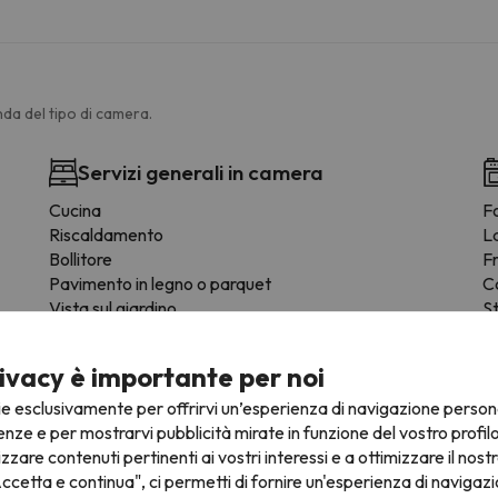
da del tipo di camera.
Servizi generali in camera
Cucina
F
Riscaldamento
L
Bollitore
F
Pavimento in legno o parquet
C
Vista sul giardino
S
Prodotti per la pulizia
St
Tavolo da pranzo
Z
ivacy è importante per noi
Presa di corrente vicino al letto
Fo
Rivelatore di fumo
ie esclusivamente per offrirvi un’esperienza di navigazione person
enze e per mostrarvi pubblicità mirate in funzione del vostro profil
izzare contenuti pertinenti ai vostri interessi e a ottimizzare il nostr
ccetta e continua", ci permetti di fornire un'esperienza di navigazi