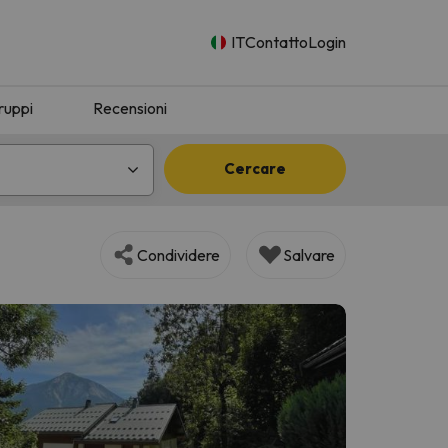
IT
Contatto
Login
ruppi
Recensioni
Cercare
Condividere
Salvare