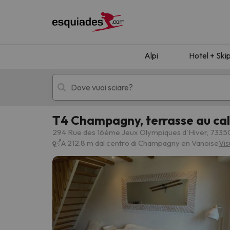
Alpi
Hotel + Ski
T4 Champagny, terrasse au ca
Hotel + skipass
Hotel di montagn
294 Rue des 16éme Jeux Olympiques d'Hiver, 7335
A 212.8 m dal centro di Champagny en Vanoise
Vis
Ops, non abbiamo trovato alcun risultato corr