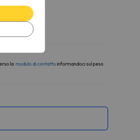
erso la
modulo di contatto
informandoci sul peso