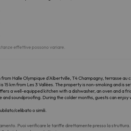
m
m
m
distanze effettive possono variare.
from Halle Olympique d'Albertville, T4 Champagny, terrasse au 
is 15 km from Les 3 Vallées. The property is non-smoking and is se
ffers a well-equipped kitchen with a dishwasher, an oven and a fri
 and soundproofing. During the colder months, guests can enjoy w
ubilato/celibato o simili.
amento. Puoi verificare le tariffe direttamente presso la struttura