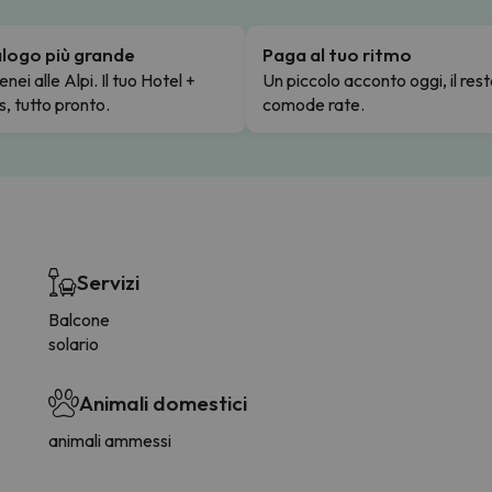
talogo più grande
Paga al tuo ritmo
enei alle Alpi. Il tuo Hotel +
Un piccolo acconto oggi, il rest
s, tutto pronto.
comode rate.
Servizi
Balcone
solario
Animali domestici
animali ammessi