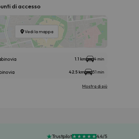
punti di accesso
Vedi la mappa
binovia
1.1 km
4 min
binovia
42.5 km
51 min
Mostra di più
Trustpilot
4.4/5