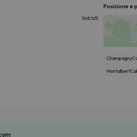
Posizione e 
Vedi tutti
Champagny
Ca
Montalbert
Ca
.com