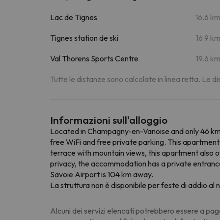
Lac de Tignes
16.6 k
Tignes station de ski
16.9 k
Val Thorens Sports Centre
19.6 k
Tutte le distanze sono calcolate in linea retta. Le 
Informazioni sull'alloggio
Located in Champagny-en-Vanoise and only 46 km 
free WiFi and free private parking. This apartment 
terrace with mountain views, this apartment also o
privacy, the accommodation has a private entrance
Savoie Airport is 104 km away.
La struttura non è disponibile per feste di addio al n
Alcuni dei servizi elencati potrebbero essere a pag