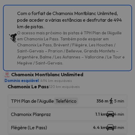
Com o forfait de Chamonix Montblanc Unlimited,
pode aceder a várias estâncias e desfrutar de 494
km de pistas.
O acesso mais próximo às pistas é TPH Plan de l'Aiguille
em Chamonix Le Pass. Também pode esquiar em
Chamonix Le Pass, Brévent / Flégère, Les Houches /
Saint-Gervais – Prarion / Bellevue, Grands Montets –
Argentière, Balme / Les Autannes – Vallorcine / Le Tour e
Megève / Saint-Gervais.
Chamonix Montblanc Unlimited
Dominio esquiável
494 km esquiáveis
Chamonix Le Pass
120 km esquiáveis
TPH Plan de l'Aiguille
Teleférico
356 m
5 min
Chamonix Planpraz
1.1 km
4 min
Flégère (Le Pass)
4.4 km
8 min