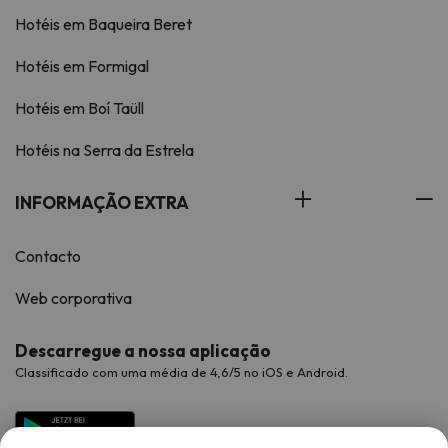
Hotéis em Baqueira Beret
Hotéis em Formigal
Hotéis em Boí Taüll
Hotéis na Serra da Estrela
INFORMAÇÃO EXTRA
Contacto
Web corporativa
Descarregue a nossa aplicação
Classificado com uma média de 4,6/5 no iOS e Android.