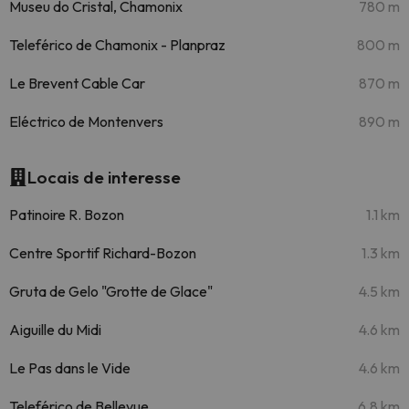
Museu do Cristal, Chamonix
780 m
Teleférico de Chamonix - Planpraz
800 m
Le Brevent Cable Car
870 m
Eléctrico de Montenvers
890 m
Locais de interesse
Patinoire R. Bozon
1.1 km
Centre Sportif Richard-Bozon
1.3 km
Gruta de Gelo "Grotte de Glace"
4.5 km
Aiguille du Midi
4.6 km
Le Pas dans le Vide
4.6 km
Teleférico de Bellevue
6.8 km