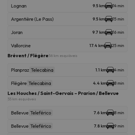
Lognan
9.5 km
14 min
Argentière (Le Pass)
9.5 km
15 min
Joran
9.7 km
16 min
Vallorcine
17.4 km
25 min
Brévent / Flégère
56 km esquiáveis
Planpraz
Telecabina
1.1 km
4 min
Flégère
Telecabina
4.4 km
8 min
Les Houches / Saint-Gervais – Prarion / Bellevue
55 km esquiáveis
Bellevue
Teleférico
7.6 km
8 min
Bellevue
Teleférico
7.8 km
9 min