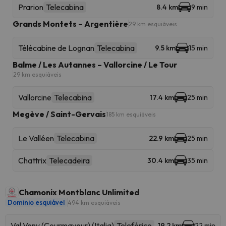
Prarion
Telecabina
8.4 km
9 min
Grands Montets – Argentière
29 km esquiáveis
Télécabine de Lognan
Telecabina
9.5 km
15 min
Balme / Les Autannes – Vallorcine / Le Tour
29 km esquiáveis
Vallorcine
Telecabina
17.4 km
25 min
Megève / Saint-Gervais
185 km esquiáveis
Le Valléen
Telecabina
22.9 km
25 min
Chattrix
Telecadeira
30.4 km
35 min
Chamonix Montblanc Unlimited
Dominio esquiável
494 km esquiáveis
Val Veny (Courmayeur) (Italia)
Teleférico
19.2 km
22 min