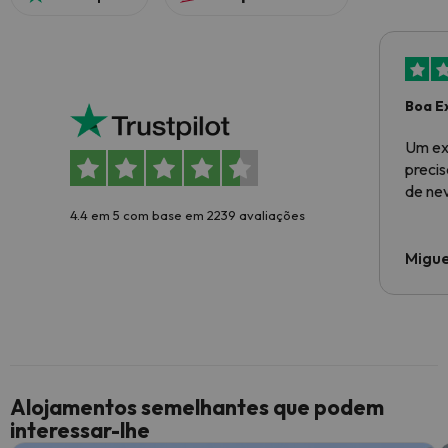
Boa E
Um ex
preci
de ne
4.4 em 5 com base em 2239 avaliações
Migue
Alojamentos semelhantes que podem
interessar-lhe