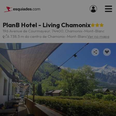
PlanB Hotel - Living Chamonix
196 Avenue de Courmayeur, 74400, Chamonix-Mont-Blanc
A 738.5 m do centro de Chamonix-Mont-Blanc
Ver no mapa