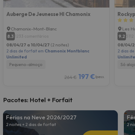
Auberge De Jeunesse HI Chamonix
Rockyp
Chamonix-Mont-Blanc
Les H
8.3
9.2
1233 comentários
5112
08/04/27 a 10/04/27
(2 noites)
08/04/2
2 dias de forfait em
Chamonix Montblanc
2 dias de
Unlimited
Unlimit
Pequeno-almoço
Só alo
197 €
264 €
/pess.
Pacotes: Hotel + Forfait
Férias na Neve 2026/2027
Fé
2 noites + 2 dias de forfait
2 no