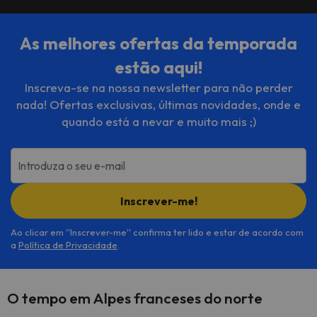
As melhores ofertas da temporada
estão aqui!
Inscreva-se na nossa newsletter para não perder
nada! Ofertas exclusivas, últimas novidades, onde e
quando está a nevar e muito mais ;)
Introduza o seu e-mail
Inscrever-me!
Ao clicar em ''Inscrever-me'' confirma ter lido e estar de acordo com
a
Política de Privacidade
.
O tempo em Alpes franceses do norte