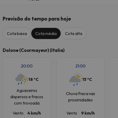
Previsão do tempo para hoje
Cota baixa
Cota média
Cota alta
Dolone (Courmayeur) (Italia)
20:00
21:00
18 ºC
15 ºC
Aguaceiros
Chuva fraca nas
dispersos e fracos
proximidades
com trovoada
Vento
4 km/h
Vento
9 km/h