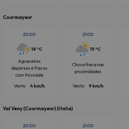
Courmayeur
20:00
21:00
18 ºC
15 ºC
Aguaceiros
Chuva fraca nas
dispersos e fracos
proximidades
com trovoada
Vento
4 km/h
Vento
9 km/h
Val Veny (Courmayeur) (Italia)
20:00
21:00