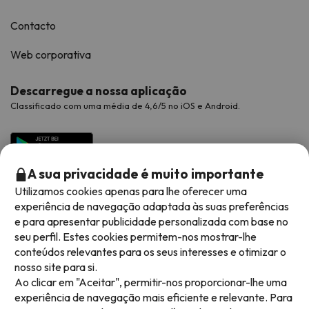
Contacto
Web corporativa
Descarregue a nossa aplicação
Classificado com uma média de 4,6/5 no iOS e Android.
A sua privacidade é muito importante
Utilizamos cookies apenas para lhe oferecer uma
experiência de navegação adaptada às suas preferências
e para apresentar publicidade personalizada com base no
seu perfil. Estes cookies permitem-nos mostrar-lhe
conteúdos relevantes para os seus interesses e otimizar o
Métodos de pagamento disponíveis
nosso site para si.
Ao clicar em "Aceitar", permitir-nos proporcionar-lhe uma
experiência de navegação mais eficiente e relevante. Para