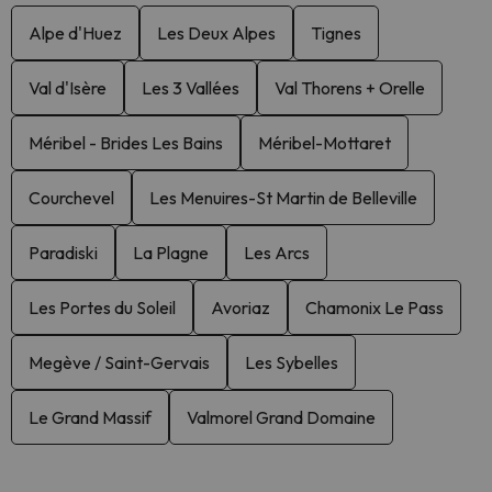
Alpe d'Huez
Les Deux Alpes
Tignes
Val d'Isère
Les 3 Vallées
Val Thorens + Orelle
Méribel - Brides Les Bains
Méribel-Mottaret
Courchevel
Les Menuires-St Martin de Belleville
Paradiski
La Plagne
Les Arcs
Les Portes du Soleil
Avoriaz
Chamonix Le Pass
Megève / Saint-Gervais
Les Sybelles
Le Grand Massif
Valmorel Grand Domaine