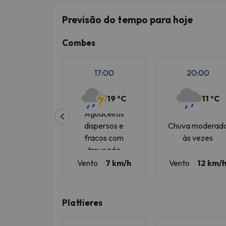
Previsão do tempo para hoje
Bem, parece que o nosso Seeker perdeu o seu
Combes
17:00
20:00
19 ºC
11 ºC
Aguaceiros
dispersos e
Chuva moderad
fracos com
às vezes
trovoada
Vento
7 km/h
Vento
12 km/
Plattieres