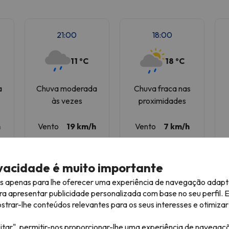
21:00
18:00
11 ºC
18 ºC
a
Chuva moderada
Chuva fraca nas
às vezes
proximidades
h
Vento
19 km/h
Vento
7 km/h
ivacidade é muito importante
es apenas para lhe oferecer uma experiência de navegação adapt
ra apresentar publicidade personalizada com base no seu perfil. 
rar-lhe conteúdos relevantes para os seus interesses e otimizar 
Máx
Céu limpo
22 
itar", permitir-nos proporcionar-lhe uma experiência de navegaç