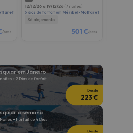
12/12/26 a 19/12/26
(7 noites)
12/12/26 a
ttaret
6 dias de forfait em
Méribel-Mottaret
6 dias de f
Só alojamento
Só alojam
€
501 €
/pess.
/pess.
squiar em Janeiro
 noites + 2 Dias de forfait
Desde
223 €
squiar à semana
 Noites + Forfait de 4 Dias
Desde