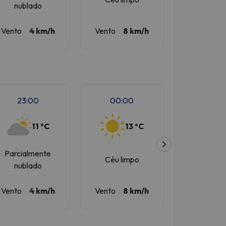
nublado
Vento
4 km/h
Vento
8 km/h
Vento
6 
23:00
00:00
00:2
11 ºC
13 ºC
1
Parcialmente
Céu limpo
Céu lim
nublado
Vento
4 km/h
Vento
8 km/h
Vento
6 