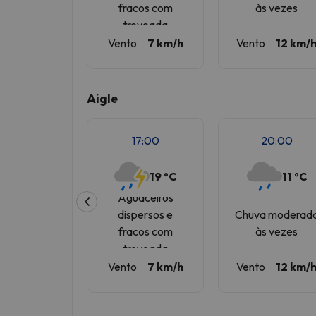
fracos com
às vezes
trovoada
Vento
7 km/h
Vento
12 km/
Aigle
17:00
20:00
19 ºC
11 ºC
Aguaceiros
dispersos e
Chuva moderad
fracos com
às vezes
trovoada
Vento
7 km/h
Vento
12 km/