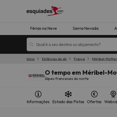
Férias na Neve
Sierra Nevada
A
Início
Estâncias de ski
França
Méribel-Mottar
Férias na neve
Hotéis de montan
O tempo em Méribel-Mo
Alpes franceses do norte
Informações
Estado das Pistas
Ofertas
Webc
Oops, não encontramos nenhum resultado que 