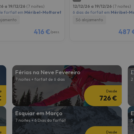
26 a 19/12/26
(7 noites)
12/12/26 a 19/12/26
(7 noites)
de forfait em
Méribel-Mottaret
6 dias de forfait em
Méribel-Mo
ojamento
Só alojamento
416 €
487 
/pess.
Férias na Neve Fevereiro
E
7 noites + forfait de 6 dias
2
e
Desde
€
726 €
Esquiar em Março
E
7 noites + 6 Dias do forfait
5
e
Desde