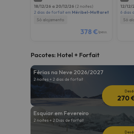
18/12/26 a 20/12/26
(2 noites)
12/12/
2 dias de forfait em
Méribel-Mottaret
6 dias 
Só alojamento
Só al
378 €
/pess.
Pacotes: Hotel + Forfait
Férias na Neve 2026/2027
2 noites + 2 dias de forfait
Desd
270 
Esquiar em Fevereiro
2 noites + 2 Dias de forfait
Desd