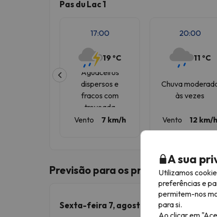
Pas du Lac 1
17:00
20:00
19 ºC
11 ºC
Aguaceiros
dispersos e
Chuva moderad
fracos com
às vezes
trovoada
Vento
7 km/h
Vento
12 km/
A sua pr
Previsão para os próximos 5 dias
Utilizamos cooki
preferências e pa
permitem-nos most
para si.
Sexta-feira 7, agosto
Ao clicar em "Ace