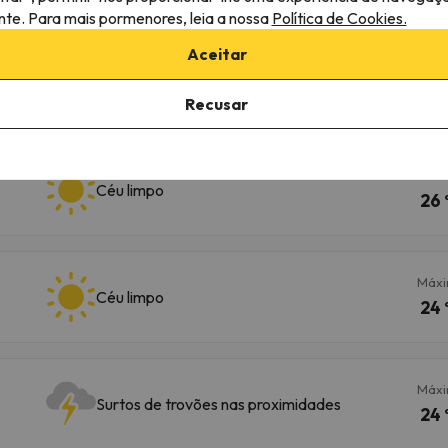
ante. Para mais pormenores, leia a nossa
Política de Cookies.
Aceitar
Máx
Céu limpo
24 
Recusar
Máx
Céu limpo
26 
Máx
Céu limpo
24 
Máx
Surtos de trovões nas proximidades
24 