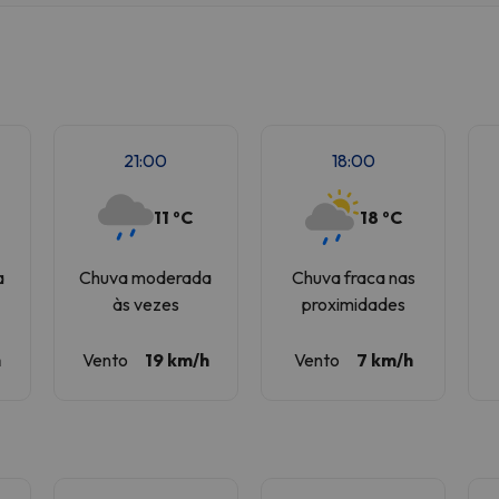
 caminho. Assim que encontrar a sua bússola, estará de volta.
21:00
18:00
11 ºC
18 ºC
a
Chuva moderada
Chuva fraca nas
às vezes
proximidades
h
Vento
19 km/h
Vento
7 km/h