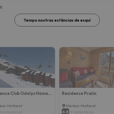
48
Tempo noutras estâncias de esqui
Residence Club Odalys Hameau de Mottaret
Residence Pralin
bel-Mottaret
Méribel-Mottaret
6.8
0 comentários
17 comentários