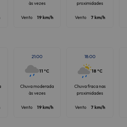
às vezes
proximidades
h
Vento
19 km/h
Vento
7 km/h
21:00
18:00
11 ºC
18 ºC
a
Chuva moderada
Chuva fraca nas
às vezes
proximidades
h
Vento
19 km/h
Vento
7 km/h