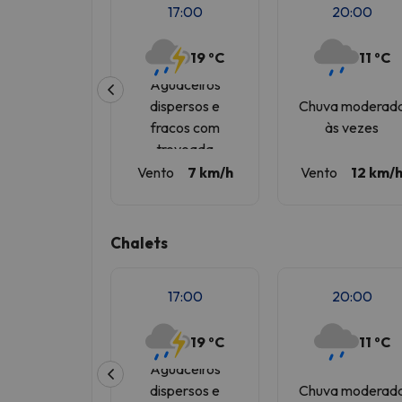
17:00
20:00
19 ºC
11 ºC
Aguaceiros
dispersos e
Chuva moderad
fracos com
às vezes
trovoada
Vento
7 km/h
Vento
12 km/
Chalets
17:00
20:00
19 ºC
11 ºC
Aguaceiros
dispersos e
Chuva moderad