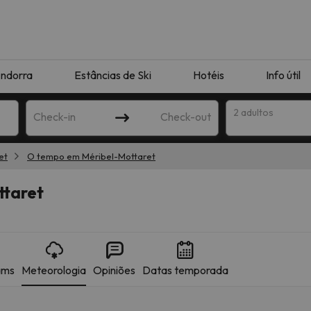
ndorra
Estâncias de Ski
Hotéis
Info útil
2 adultos
Check-in
Check-out
et
O tempo em Méribel-Mottaret
ha
ttaret
ams
Meteorologia
Opiniões
Datas temporada
corresponda à sua pesquisa. Tente modificar o destino.