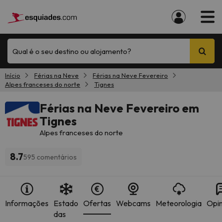
Qual é o seu destino ou alojamento?
Início
Férias na Neve
Férias na Neve Fevereiro
Alpes franceses do norte
Tignes
Férias na Neve Fevereiro em
Tignes
Alpes franceses do norte
8.7
595 comentários
Informações
Estado
Ofertas
Webcams
Meteorologia
Opin
das