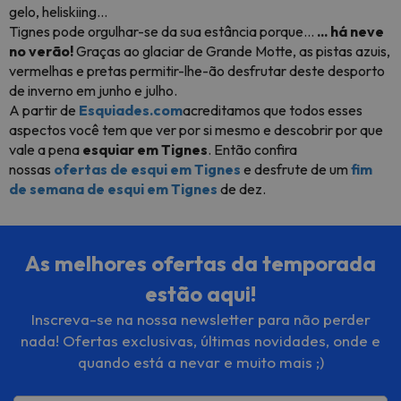
gelo, heliskiing...
Tignes pode orgulhar-se da sua estância porque...
... há neve
no verão!
Graças ao glaciar de Grande Motte, as pistas azuis,
vermelhas e pretas permitir-lhe-ão desfrutar deste desporto
de inverno em junho e julho.
A partir de
Esquiades.com
acreditamos que todos esses
aspectos você tem que ver por si mesmo e descobrir por que
vale a pena
esquiar em Tignes
. Então confira
nossas
ofertas de esqui em Tignes
e desfrute de um
fim
de semana de esqui em Tignes
de dez.
As melhores ofertas da temporada
estão aqui!
Inscreva-se na nossa newsletter para não perder
nada! Ofertas exclusivas, últimas novidades, onde e
quando está a nevar e muito mais ;)