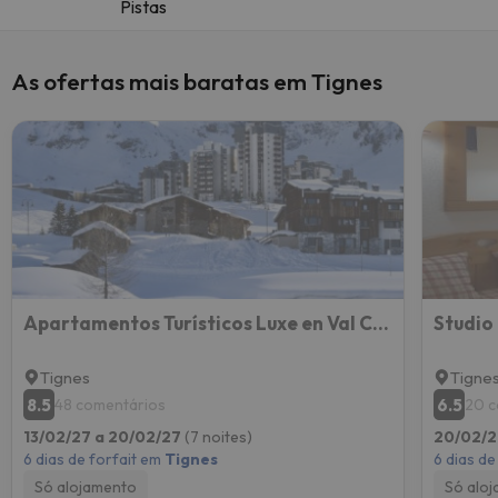
Pistas
As ofertas mais baratas em Tignes
Apartamentos Turísticos Luxe en Val Claret
Studio
Tignes
Tigne
8.5
6.5
48 comentários
20 c
13/02/27 a 20/02/27
(7 noites)
20/02/2
6 dias de forfait em
Tignes
6 dias de
Só alojamento
Só alo