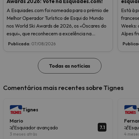
Awards 2026: Vote na Esquiades.com!
esquia
A Esquiades.com foi nomeada para o prémio de
Está à p
Melhor Operador Turístico de Esqui do Mundo
frances
nos World Ski Awards de 2026, os «Óscares do
Weeks: o
esqui», que reconhecem a excelência na
Alpes fr
indústria do esqui. Vote agora e ajude-nos a
Publicada:
07/08/2026
Publica
chegar ao topo!
Todas as notícias
Comentários mais recentes sobre Tignes
Tignes
Mario
Ferna
7.1
Esquiador avançado
Esqu
3 meses atrás
4 mese