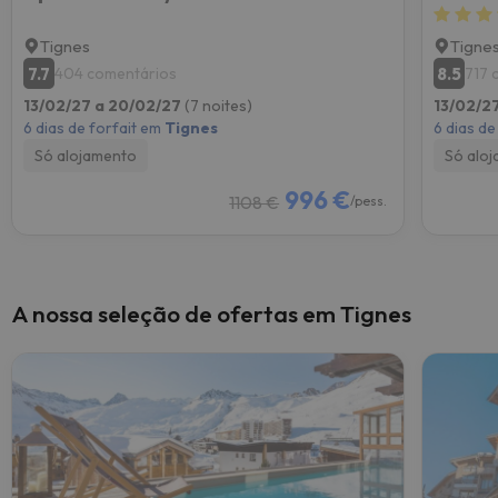
Tignes
Tigne
7.7
8.5
404 comentários
717 
13/02/27 a 20/02/27
(7 noites)
13/02/2
6 dias de forfait em
Tignes
6 dias de
Só alojamento
Só alo
996 €
1108 €
/pess.
A nossa seleção de ofertas em Tignes