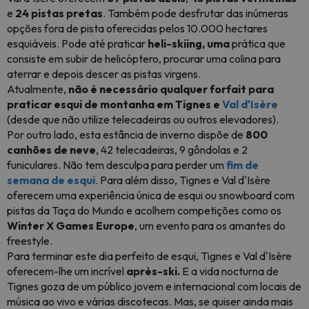
e
24 pistas pretas
. Também pode desfrutar das inúmeras
opções fora de pista oferecidas pelos 10.000 hectares
esquiáveis. Pode até praticar
heli-skiing, uma
prática que
consiste em subir de helicóptero, procurar uma colina para
aterrar e depois descer as pistas virgens.
Atualmente,
não é necessário qualquer forfait para
praticar esqui de montanha em Tignes e
Val d'Isère
(desde que não utilize telecadeiras ou outros elevadores).
Por outro lado, esta estância de inverno dispõe de
800
canhões de neve
, 42 telecadeiras, 9 gôndolas e 2
funiculares. Não tem desculpa para perder um
fim de
semana de esqui
. Para além disso, Tignes e Val d'Isère
oferecem uma experiência única de esqui ou snowboard com
pistas da Taça do Mundo e acolhem competições como os
Winter X Games Europe
, um evento para os amantes do
freestyle.
Para terminar este dia perfeito de esqui, Tignes e Val d'Isère
oferecem-lhe um incrível
après-ski.
E a vida nocturna de
Tignes goza de um público jovem e internacional com locais de
música ao vivo e várias discotecas. Mas, se quiser ainda mais