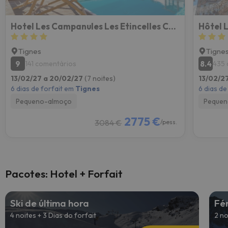
Hotel Les Campanules Les Etincelles Collection
Hôtel L
Tignes
Tigne
9
8.4
141 comentários
435 
13/02/27 a 20/02/27
(7 noites)
13/02/2
6 dias de forfait em
Tignes
6 dias de
Pequeno-almoço
Pequen
2775 €
3084 €
/pess.
Pacotes: Hotel + Forfait
Ski de última hora
Fé
4 noites + 3 Dias do forfait
2 no