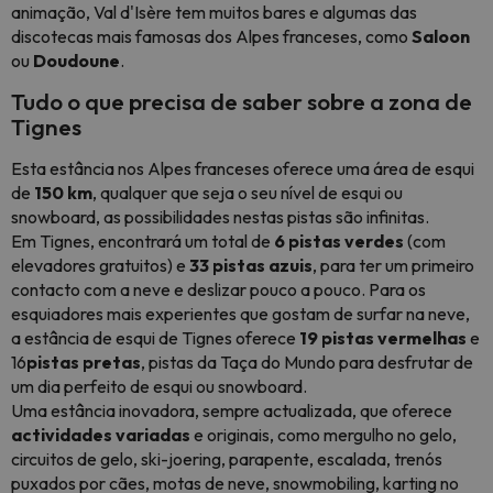
animação, Val d'Isère tem muitos bares e algumas das
discotecas mais famosas dos Alpes franceses, como
Saloon
ou
Doudoune
.
Tudo o que precisa de saber sobre a zona de
Tignes
Esta estância nos Alpes franceses oferece uma área de esqui
de
150 km
, qualquer que seja o seu nível de esqui ou
snowboard, as possibilidades nestas pistas são infinitas.
Em Tignes, encontrará um total de
6 pistas verdes
(com
elevadores gratuitos) e
33 pistas azuis
, para ter um primeiro
contacto com a neve e deslizar pouco a pouco. Para os
esquiadores mais experientes que gostam de surfar na neve,
a estância de esqui de Tignes oferece
19 pistas vermelhas
e
16
pistas pretas
, pistas da Taça do Mundo para desfrutar de
um dia perfeito de esqui ou snowboard.
Uma estância inovadora, sempre actualizada, que oferece
actividades
variadas
e originais, como mergulho no gelo,
circuitos de gelo, ski-joering, parapente, escalada, trenós
puxados por cães, motas de neve, snowmobiling, karting no