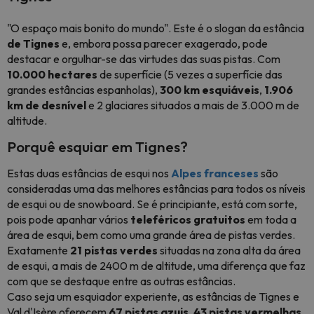
"O espaço mais bonito do mundo". Este é o slogan da estância
de Tignes
e, embora possa parecer exagerado, pode
destacar e orgulhar-se das virtudes das suas pistas. Com
10.000 hectares
de superfície (5 vezes a superfície das
grandes estâncias espanholas),
300 km esquiáveis
,
1.906
km de desnível
e 2 glaciares situados a mais de 3.000 m de
altitude.
Porquê esquiar em Tignes
?
Estas duas estâncias de esqui nos
Alpes franceses
são
consideradas uma das melhores estâncias para todos os níveis
de esqui ou de snowboard. Se é principiante, está com sorte,
pois pode apanhar vários
teleféricos gratuitos
em toda a
área de esqui, bem como uma grande área de pistas verdes.
Exatamente
21 pistas verdes
situadas na zona alta da área
de esqui, a mais de 2400 m de altitude, uma diferença que faz
com que se destaque entre as outras estâncias.
Caso seja um esquiador experiente, as estâncias de Tignes e
Val d'Isère oferecem
67 pistas azuis
,
43 pistas vermelhas