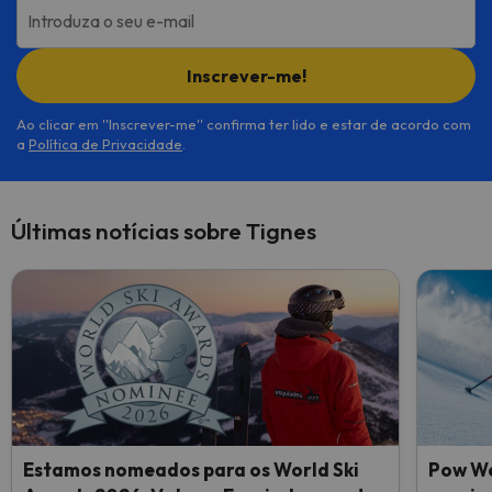
Introduza o seu e-mail
Inscrever-me!
Ao clicar em ''Inscrever-me'' confirma ter lido e estar de acordo com
a
Política de Privacidade
.
Últimas notícias sobre Tignes
Estamos nomeados para os World Ski
Pow We