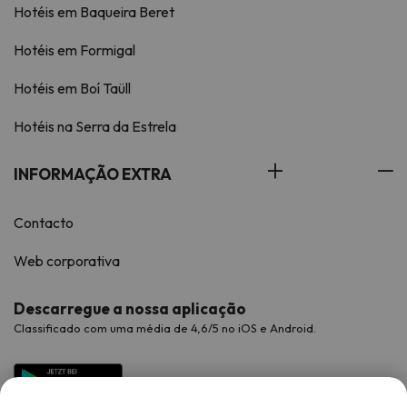
Hotéis em Baqueira Beret
Hotéis em Formigal
Hotéis em Boí Taüll
Hotéis na Serra da Estrela
INFORMAÇÃO EXTRA
Contacto
Web corporativa
Descarregue a nossa aplicação
Classificado com uma média de 4,6/5 no iOS e Android.