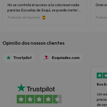
No se controla el acceso a la cola reservada
Gran e
para las Escuelas de Esquí, se puede meter
cualquiera que se quiera identificar como
Traduzido de Espanhol
Traduzi
Profesor, o cualquiera en general, podrían
identificarlo como cola para Individuales
Opinião dos nossos clientes
Trustpilot
Esquiades.com
Boa E
Um ex
preci
de ne