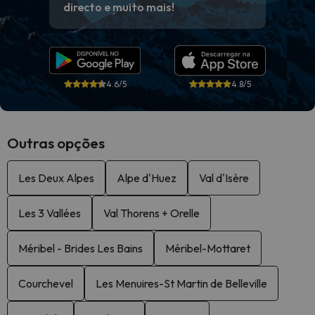
directo e muito mais!
4.6/5
4.8/5
Outras opções
Les Deux Alpes
Alpe d'Huez
Val d'Isère
Les 3 Vallées
Val Thorens + Orelle
Méribel - Brides Les Bains
Méribel-Mottaret
Courchevel
Les Menuires-St Martin de Belleville