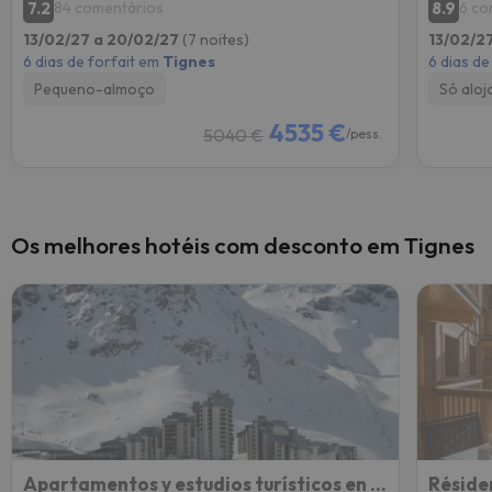
7.2
8.9
84 comentários
6 co
13/02/27 a 20/02/27
(7 noites)
13/02/2
6 dias de forfait em
Tignes
6 dias de
Pequeno-almoço
Só alo
4535 €
5040 €
/pess.
Os melhores hotéis com desconto em Tignes
Apartamentos y estudios turísticos en Val Claret (Tignes)
Réside