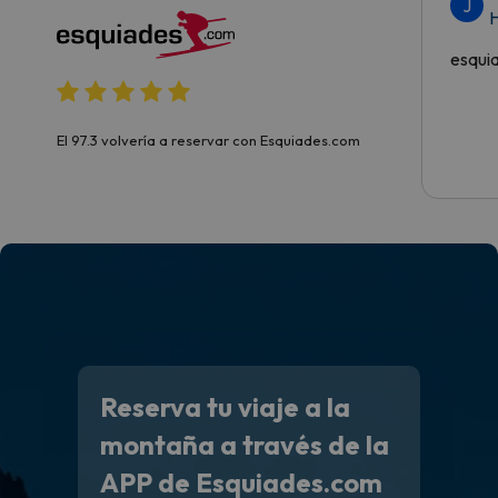
J
H
esqui
El 97.3 volvería a reservar con Esquiades.com
Reserva tu viaje a la
montaña a través de la
APP de Esquiades.com