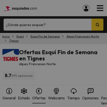
¿Dónde quieres esquiar?
Inicio
Esquí
Esquí Fin de Semana
Alpes Franceses Norte
Tignes
Ofertas Esquí Fin de Semana
en Tignes
Alpes Franceses Norte
8.7
595 opiniones
General
Estado
Ofertas
Webcams
Tiempo
Opiniones
Fec
te