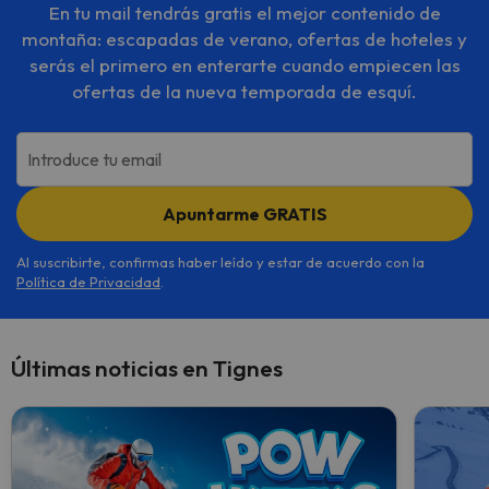
En tu mail tendrás gratis el mejor contenido de
montaña: escapadas de verano, ofertas de hoteles y
serás el primero en enterarte cuando empiecen las
ofertas de la nueva temporada de esquí.
Introduce tu email
Apuntarme GRATIS
Al suscribirte, confirmas haber leído y estar de acuerdo con la
Política de Privacidad
.
Últimas noticias en Tignes