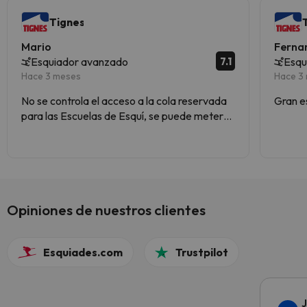
Tignes
Mario
Ferna
7.1
Esquiador avanzado
Esqu
Hace 3 meses
Hace 3
No se controla el acceso a la cola reservada
Gran e
para las Escuelas de Esquí, se puede meter
cualquiera que se quiera identificar como
Profesor, o cualquiera en general, podrían
identificarlo como cola para Individuales
Opiniones de nuestros clientes
Esquiades.com
Trustpilot