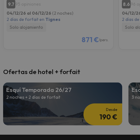
9.7
8.6
95 opiniones
96 o
04/12/26 al 06/12/26
(2 noches)
04/12/2
2 días de forfait en
Tignes
2 días de
Solo alojamiento
Solo al
871 €
/pers.
Ofertas de hotel + forfait
Esquí Temporada 26/27
Es
2 noches + 2 días de forfait
3 no
Desde
190 €