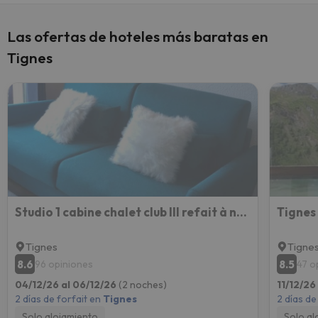
Las ofertas de hoteles más baratas en
Tignes
Studio 1 cabine chalet club III refait à neuf
Tignes
Tigne
8.6
8.5
96 opiniones
47 o
04/12/26 al 06/12/26
(2 noches)
11/12/26
2 días de forfait en
Tignes
2 días de
Solo alojamiento
Solo al