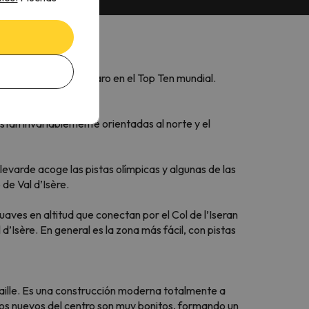
que ocupa un lugar claro en el Top Ten mundial.
undo.
stán invariablemente orientadas al norte y el
levarde acoge las pistas olímpicas y algunas de las
de Val d’Isère.
ves en altitud que conectan por el Col de l’Iseran
 d’Isère. En general es la zona más fácil, con pistas
 Daille. Es una construcción moderna totalmente a
cios nuevos del centro son muy bonitos, formando un