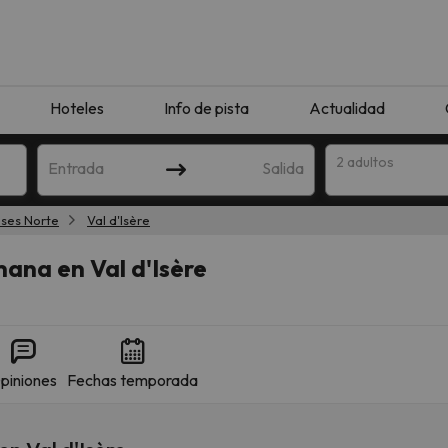
Hoteles
Info de pista
Actualidad
2 adultos
Entrada
Salida
eses Norte
Val d'Isère
ana en Val d'Isère
piniones
Fechas temporada
que coincida con tu búsqueda. Prueba a modificar el destino.