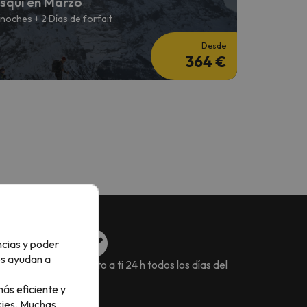
squí en Marzo
 noches + 2 Días de forfait
Desde
364 €
ncias y poder
os ayudan a
erva flexibles
Junto a ti 24 h todos los días del
año
ás eficiente y
ies.
Muchas