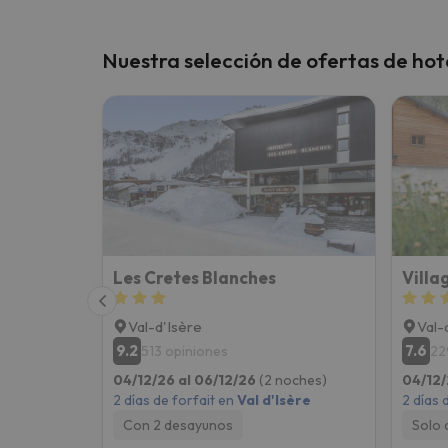
Nuestra selección de ofertas de hote
Les Cretes Blanches
Villa
Val-d'Isère
Val-
9.2
7.6
513 opiniones
22
04/12/26 al 06/12/26
(2 noches)
04/12/
2 días de forfait en
Val d'Isère
2 días 
Con 2 desayunos
Solo 