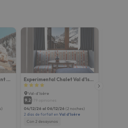
Hôtel Avancher Restaurant & Bar
Experimental Chalet Val d'Isère
Victoria 
Val-d'Isère
Val-d'Isè
9.2
8.9
179 opiniones
845 op
s)
04/12/26 al 06/12/26
(2 noches)
04/12/26 a
2 días de forfait en
Val d'Isère
2 días de fo
Con 2 desayunos
Con 2 des