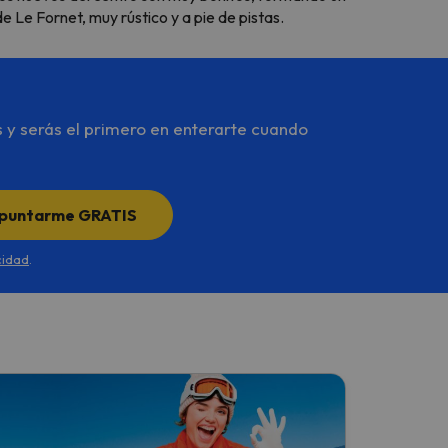
e Le Fornet, muy rústico y a pie de pistas.
s y serás el primero en enterarte cuando
puntarme GRATIS
cidad
.