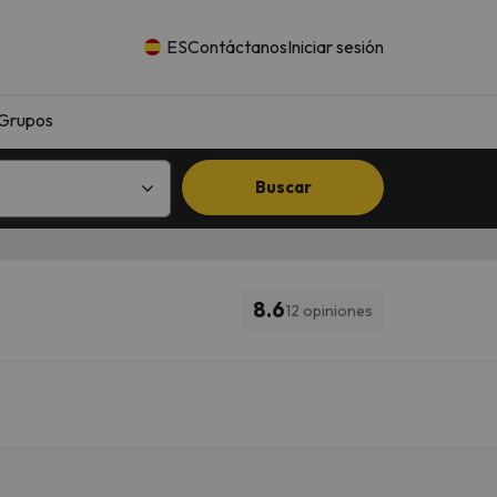
ES
Contáctanos
Iniciar sesión
Grupos
Buscar
8.6
12 opiniones