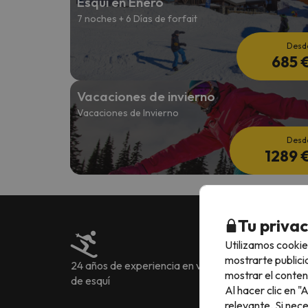
Esquí en Enero
7 noches + 6 Días de forfait
Desd
685 
Vacaciones de invierno
Vacaciones de Invierno
Desd
1289 
Tu priva
Utilizamos cookie
mostrarte publici
24 años de experiencia en viajes
Más de 222.905 o
mostrar el conten
de esquí
idiomas
Al hacer clic en 
relevante. Si nec