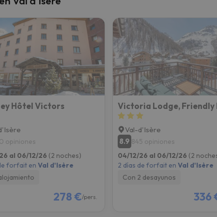
en Val d'Isère
 el norte. En cuanto encuentre su brújula vuelve.
ey Hôtel Victors
Victoria Lodge, Friendly
d'Isère
Val-d'Isère
8.9
0 opiniones
845 opiniones
26 al 06/12/26
(2 noches)
04/12/26 al 06/12/26
(2 noche
de forfait en
Val d'Isère
2 días de forfait en
Val d'Isère
alojamiento
Con 2 desayunos
278 €
336 
/pers.