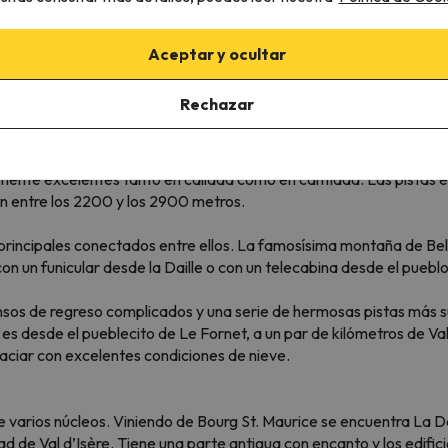
Aceptar y ocultar
Rechazar
einas de los Alpes y, por ende, del mundo. Se trata de una estación 
sère, una de las mayores y más amplias estaciones de esquí del m
mente excelentes tanto en calidad como en cantidad. Las pistas e
an entre los 2200 y los 2900 metros.
s principales conectados entre ellos. La famosísima montaña de Bel
 un funicular desde la Daille o con un telecabina desde el pueblo 
sos de regreso complicados y una serie de hermosas pistas más sua
as es desde el pueblecito de Le Fornet, a un par de kilómetros de Val
aciar con excelentes condiciones de nieve.
iene varios núcleos. Viniendo de Bourg St. Maurice se encuentra La
dad de Val d’Isère. Tiene una parte antigua con encanto y los edifi