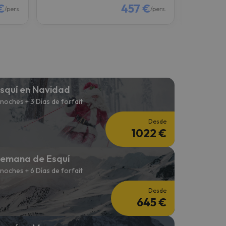
€
457 €
/pers.
/pers.
squí en Navidad
 noches + 3 Días de forfait
Desde
1022 €
emana de Esquí
 noches + 6 Días de forfait
Desde
645 €