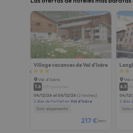
Las ofertas de hoteles más baratas 
¡Vaya! Parece que nuestro buscador ha perdido
Village vacances de Val d'Isère
Langl
Val-d'Isère
Val-
7.6
6.5
229 opiniones
24
04/12/26 al 06/12/26
(2 noches)
04/12/
2 días de forfait en
Val d'Isère
2 días 
Solo alojamiento
Solo 
217 €
/pers.