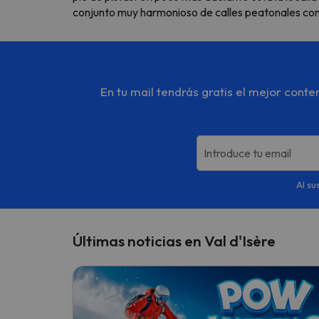
conjunto muy harmonioso de calles peatonales con ti
En tu mail tendrás gratis el mejor cont
Introduce tu email
Al su
Últimas noticias en Val d'Isère