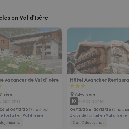
les en Val d'Isère
ge vacances de Val d'Isère
d'Isère
Val-d'Isère
10
9 opiniones
698 opiniones
26 al 06/12/26
(2 noches)
04/12/26 al 06/12/26
(2 noche
de forfait en
Val d'Isère
2 días de forfait en
Val d'Isère
alojamiento
Con 2 desayunos