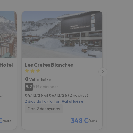
 Hotel
Les Cretes Blanches
Val-d'Isère
Val-d'Isè
9.2
10
513 opiniones
698 op
s)
04/12/26 al 06/12/26
(2 noches)
04/12/26 a
2 días de forfait en
Val d'Isère
2 días de fo
Con 2 desayunos
Con 2 des
€
348 €
/pers.
/pers.