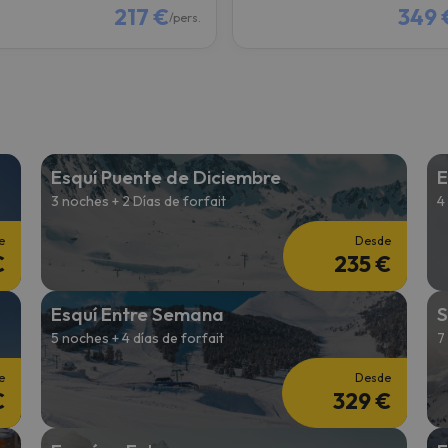
217 €
349 
/pers.
Esquí Puente de Diciembre
E
3 noches + 2 Días de forfait
4
e
Desde
€
235 €
Esquí Entre Semana
S
5 noches + 4 días de forfait
7
e
Desde
€
329 €