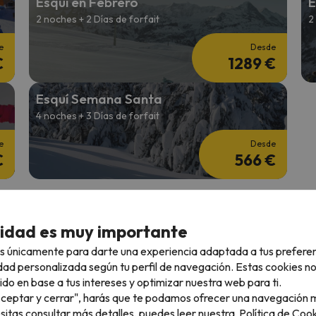
Esquí en Febrero
E
2 noches + 2 Días de forfait
2
e
Desde
€
1289 €
Esquí Semana Santa
4 noches + 3 Días de forfait
e
Desde
€
566 €
cidad es muy importante
s únicamente para darte una experiencia adaptada a tus prefere
dad personalizada según tu perfil de navegación. Estas cookies n
piniones en 7
Los mejores precios para esquiar
Opciones de res
ido en base a tus intereses y optimizar nuestra web para ti.
en Europa
para tus viajes
"Aceptar y cerrar", harás que te podamos ofrecer una navegación m
esitas consultar más detalles, puedes leer nuestra
Política de Cook