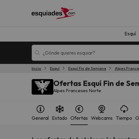
Esquí
Inicio
Esquí
Esquí Fin de Semana
Alpes Franc
Esquí
Escapadas
Ofertas Esquí Fin de Sem
Alpes Franceses Norte
General
Estado
Ofertas
Webcams
Tiempo
O
¡Vaya! No hemos encontrado ningún resultado 