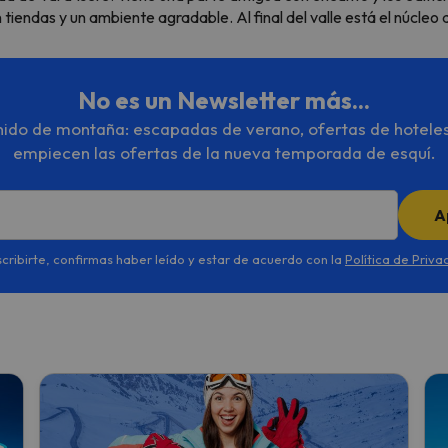
endas y un ambiente agradable. Al final del valle está el núcleo d
No es un Newsletter más...
enido de montaña: escapadas de verano, ofertas de hotele
empiecen las ofertas de la nueva temporada de esquí.
A
scribirte, confirmas haber leído y estar de acuerdo con la
Política de Priva