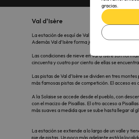
gracias.
Val d'Isère
La estación de esquí de Val d’Isère es una de las r
Además Val d’Isère forma junto con Tignes-Val d’I
Las condiciones de nieve en Val d’Isère son normal
cincuenta y cuatro por ciento de ellas se encuentr
Las pistas de Val d’Isère se dividen en tres monte
más famosas pistas de competición. El acceso es con
A la Solaise se accede desde el pueblo, con descen
con el macizo de Pisaillas. El otro acceso a Pisaill
más suaves a medida que se sube hasta llegar al gl
La estación se extiende a lo largo de un valle y t
pie de pistas. Un poco más adelante está la locali