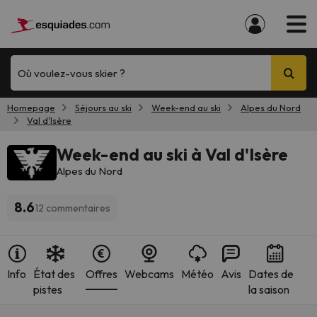
Où voulez-vous skier ?
Homepage
Séjours au ski
Week-end au ski
Alpes du Nord
Val d'Isère
Week-end au ski à Val d'Isère
Alpes du Nord
8.6
12 commentaires
Info
État des
Offres
Webcams
Météo
Avis
Dates de
pistes
la saison