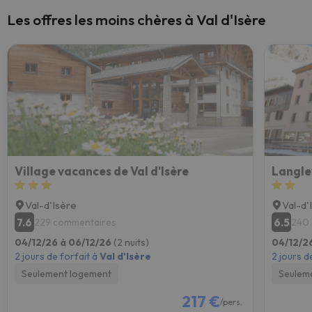
Les offres les moins chères à Val d'Isère
Village vacances de Val d'Isère
Langle
Val-d'Isère
Val-d'
7.6
6.5
229 commentaires
240
04/12/26 à 06/12/26
(2 nuits)
04/12/2
2 jours de forfait à
Val d'Isère
2 jours d
Seulement logement
Seulem
217 €
/pers.