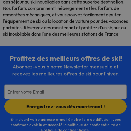
des séjour au ski inoubliables dans cette superbe destination.
Nos forfaits comprennent l'hébergement et les forfaits de
remontées mécaniques, et vous pouvez facilement ajouter
l'équipement de ski ou la location de voiture pour des vacances
parfaites. Réservez dès maintenant et profitez d'un séjour au
ski inoubliable dans l'une des meilleures stations de France.
Profitez des meilleurs offres de ski!
Abonnez-vous à notre Newsletter mensuelle et
recevez les meilleures offres de ski pour l'hiver.
Entrer votre Email
Enregistrez-vous dès maintenant !
En incluant votre adresse e-mail à notre liste de diffusion, vous
confirmez avoir lu et accepté la politique de confidentialité de
Politique de confidentialité
.