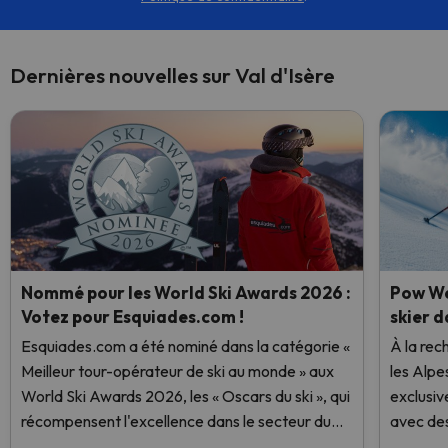
Dernières nouvelles sur Val d'Isère
Nommé pour les World Ski Awards 2026 :
Pow We
Votez pour Esquiades.com !
skier d
Esquiades.com a été nominé dans la catégorie «
À la rec
Meilleur tour-opérateur de ski au monde » aux
les Alpe
World Ski Awards 2026, les « Oscars du ski », qui
exclusiv
récompensent l'excellence dans le secteur du
avec des
ski. Votez dès maintenant et aidez-nous à