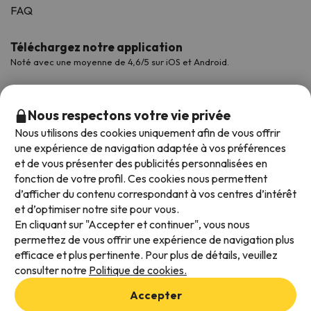
FAQ
Téléchargez notre application
Noté avec une moyenne de 4,6/5 sur iOS et Android.
Nous respectons votre vie privée
Nous utilisons des cookies uniquement afin de vous offrir
une expérience de navigation adaptée à vos préférences
et de vous présenter des publicités personnalisées en
fonction de votre profil. Ces cookies nous permettent
d’afficher du contenu correspondant à vos centres d’intérêt
et d’optimiser notre site pour vous.
Modes de paiement disponibles
En cliquant sur "Accepter et continuer", vous nous
permettez de vous offrir une expérience de navigation plus
efficace et plus pertinente. Pour plus de détails, veuillez
consulter notre
Politique de cookies.
Conditions générales d'utilisation
Accepter
Protection des données