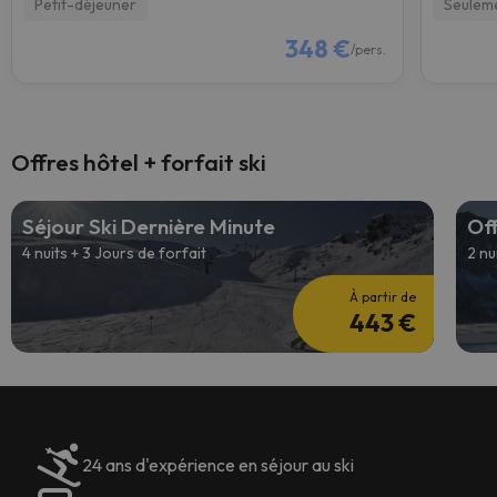
Petit-déjeuner
Seulem
348 €
/pers.
Offres hôtel + forfait ski
Séjour Ski Dernière Minute
Off
4 nuits + 3 Jours de forfait
2 nu
À partir de
443 €
24 ans d'expérience en séjour au ski