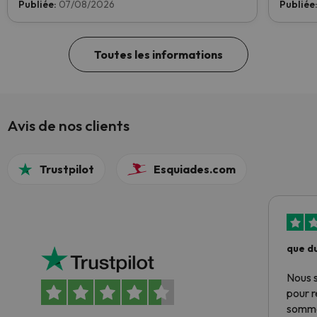
Publiée:
07/08/2026
Publiée
atteindre la première place !
Toutes les informations
Avis de nos clients
Trustpilot
Esquiades.com
que du
Nous 
pour 
somme