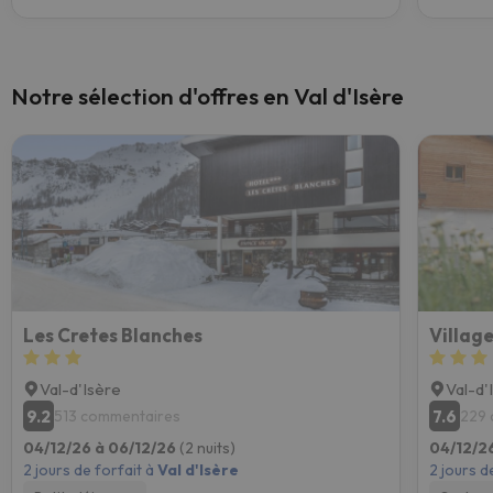
Notre sélection d'offres en Val d'Isère
Les Cretes Blanches
Village
Val-d'Isère
Val-d'
9.2
7.6
513 commentaires
229 
04/12/26 à 06/12/26
(2 nuits)
04/12/2
2 jours de forfait à
Val d'Isère
2 jours d