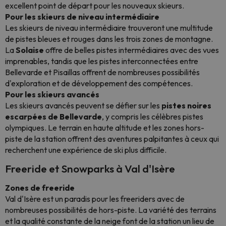
excellent point de départ pour les nouveaux skieurs.
Pour les skieurs de niveau intermédiaire
Les skieurs de niveau intermédiaire trouveront une multitude
de pistes bleues et rouges dans les trois zones de montagne.
La
Solaise
offre de belles pistes intermédiaires avec des vues
imprenables, tandis que les pistes interconnectées entre
Bellevarde et Pisaillas offrent de nombreuses possibilités
d'exploration et de développement des compétences.
Pour les skieurs avancés
Les skieurs avancés peuvent se défier sur les
pistes noires
escarpées de Bellevarde
, y compris les célèbres pistes
olympiques. Le terrain en haute altitude et les zones hors-
piste de la station offrent des aventures palpitantes à ceux qui
recherchent une expérience de ski plus difficile.
Freeride et Snowparks à Val d'Isère
Zones de freeride
Val d'Isère est un paradis pour les freeriders avec de
nombreuses possibilités de hors-piste. La variété des terrains
et la qualité constante de la neige font de la station un lieu de