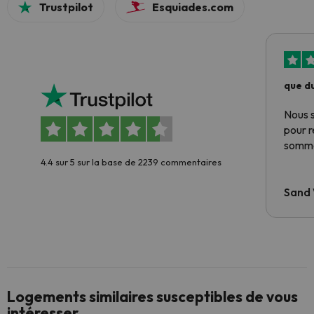
Trustpilot
Esquiades.com
que du
Nous 
pour 
somme
4.4 sur 5 sur la base de 2239 commentaires
Sand
Logements similaires susceptibles de vous
intéresser