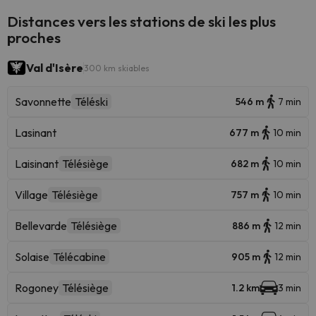
Distances vers les stations de ski les plus
proches
Val d'Isère
300 km skiables
Savonnette
Téléski
546 m
7 min
Lasinant
677 m
10 min
Laisinant
Télésiège
682 m
10 min
Village
Télésiège
757 m
10 min
Bellevarde
Télésiège
886 m
12 min
Solaise
Télécabine
905 m
12 min
Rogoney
Télésiège
1.2 km
3 min