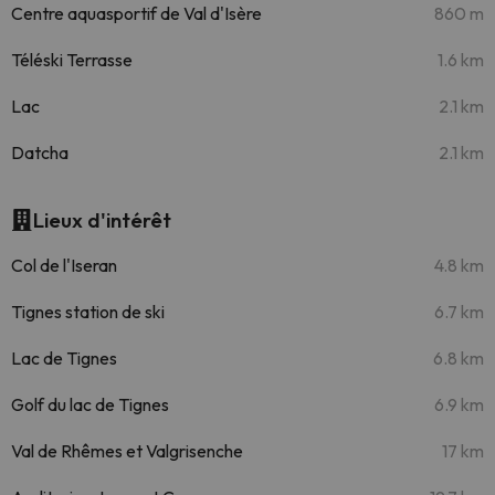
Centre aquasportif de Val d'Isère
860 m
Téléski Terrasse
1.6 km
Lac
2.1 km
Datcha
2.1 km
Lieux d'intérêt
Col de l'Iseran
4.8 km
Tignes station de ski
6.7 km
Lac de Tignes
6.8 km
Golf du lac de Tignes
6.9 km
Val de Rhêmes et Valgrisenche
17 km