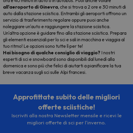
ora e 40 minuti in auto o in autobus. Puoi anche volare
all'aeroporto di Ginevra
, che si trova a 2 ore e 30 minuti di
auto dalla stazione sciistica. Entrambi gli aeroporti offrono un
servizio di trasferimento regolare oppure puoi anche
noleggiare un'auto e raggiungere la stazione sciistica.
Un'altra opzione è guidare fino alla stazione sciistica. Prepara
gli elementi essenziali per lo sci e sali in macchina e viaggia al
tuo ritmo! Le opzioni sono tutte lì per te!
Hai bisogno di qualche consiglio di viaggio?
I nostri
esperti di sci e snowboard sono disponibili dal lunedì alla
domenica e sono più che felici di aiutarti a pianificare la tua
breve vacanza sugli sci sulle Alpi francesi.
Approfittate subito delle migliori
offerte sciistiche!
Iscriviti alla nostra Newsletter mensile e ricevi le
migliori offerte di sci per l'inverno.