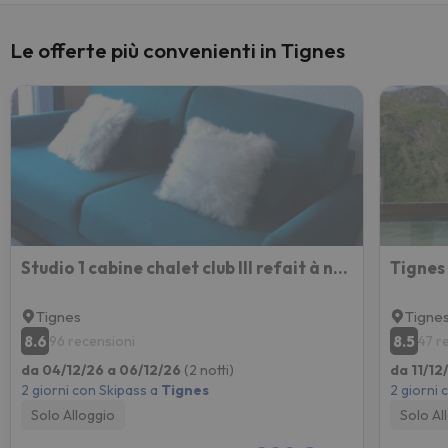
Le offerte più convenienti in Tignes
Studio 1 cabine chalet club III refait à neuf
Tignes
Tigne
8.6
8.5
96 recensioni
47 r
da 04/12/26 a 06/12/26
(2 notti)
da 11/12
2 giorni con Skipass a
Tignes
2 giorni 
Solo Alloggio
Solo Al