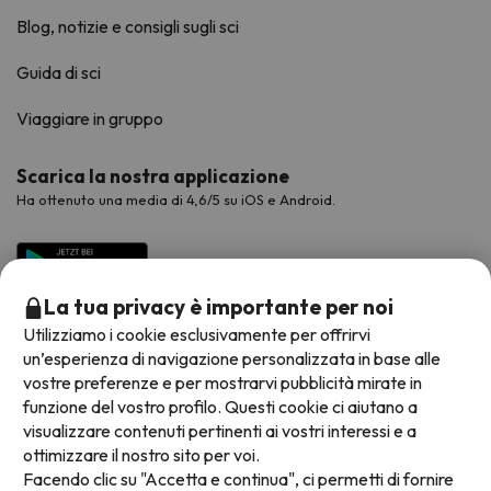
Blog, notizie e consigli sugli sci
Guida di sci
Viaggiare in gruppo
Scarica la nostra applicazione
Ha ottenuto una media di 4,6/5 su iOS e Android.
La tua privacy è importante per noi
Utilizziamo i cookie esclusivamente per offrirvi
un’esperienza di navigazione personalizzata in base alle
vostre preferenze e per mostrarvi pubblicità mirate in
funzione del vostro profilo. Questi cookie ci aiutano a
visualizzare contenuti pertinenti ai vostri interessi e a
Metodi di pagamento disponibili
ottimizzare il nostro sito per voi.
Facendo clic su "Accetta e continua", ci permetti di fornire