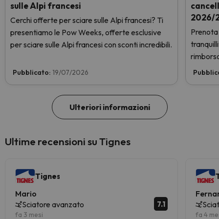
sulle Alpi francesi
cancel
2026/2
Cerchi offerte per sciare sulle Alpi francesi? Ti
Prenota 
presentiamo le Pow Weeks, offerte esclusive
tranquil
per sciare sulle Alpi francesi con sconti incredibili.
rimborso
Pubblicato:
19/07/2026
Pubblic
Ulteriori informazioni
Ultime recensioni su Tignes
Tignes
Mario
Ferna
7.1
Sciatore avanzato
Scia
fa 3 mesi
fa 4 me