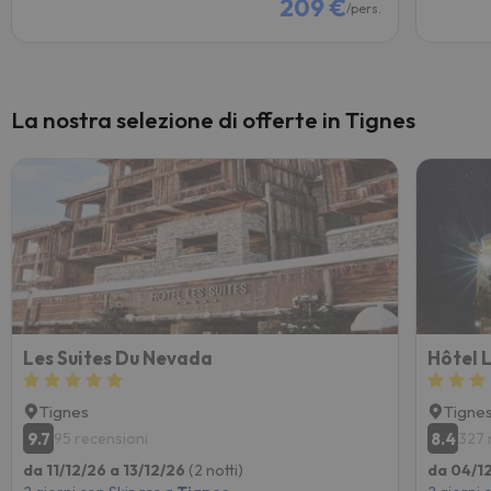
209 €
/pers.
La nostra selezione di offerte in Tignes
Les Suites Du Nevada
Hôtel 
Tignes
Tigne
9.7
8.4
95 recensioni
327 
da 11/12/26 a 13/12/26
(2 notti)
da 04/1