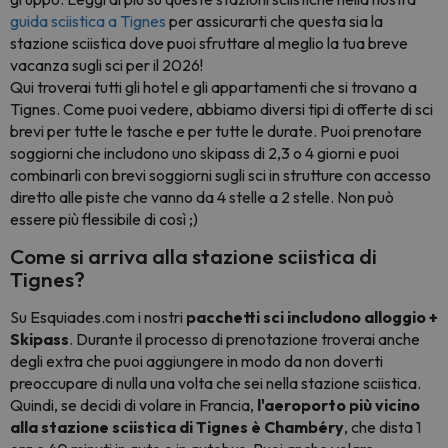
guida sciistica a Tignes
per assicurarti che questa sia la
stazione sciistica dove puoi sfruttare al meglio la tua breve
vacanza sugli sci per il 2026!
Qui troverai tutti gli hotel e gli appartamenti che si trovano a
Tignes. Come puoi vedere, abbiamo diversi tipi di offerte di sci
brevi per tutte le tasche e per tutte le durate. Puoi prenotare
soggiorni che includono uno skipass di 2,3 o 4 giorni e puoi
combinarli con brevi soggiorni sugli sci in strutture con accesso
diretto alle piste che vanno da 4 stelle a 2 stelle. Non può
essere più flessibile di così ;)
Come si arriva alla stazione sciistica di
Tignes?
Su Esquiades.com i nostri
pacchetti sci includono alloggio +
Skipass
. Durante il processo di prenotazione troverai anche
degli extra che puoi aggiungere in modo da non doverti
preoccupare di nulla una volta che sei nella stazione sciistica.
Quindi, se decidi di volare in Francia,
l'aeroporto più vicino
alla stazione sciistica di Tignes è Chambéry
, che dista 1