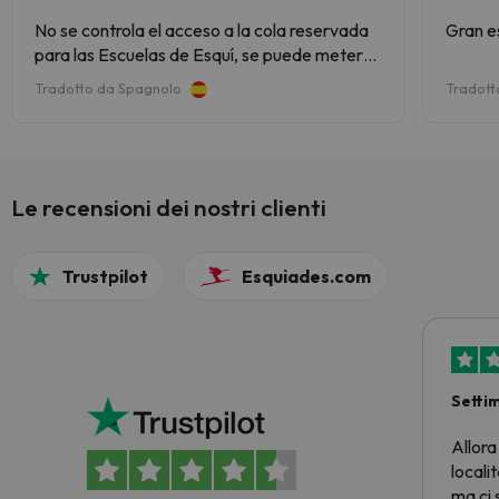
No se controla el acceso a la cola reservada
Gran e
para las Escuelas de Esquí, se puede meter
cualquiera que se quiera identificar como
Tradotto da Spagnolo
Tradott
Profesor, o cualquiera en general, podrían
identificarlo como cola para Individuales
Le recensioni dei nostri clienti
Trustpilot
Esquiades.com
Setti
Allora
locali
ma ci 