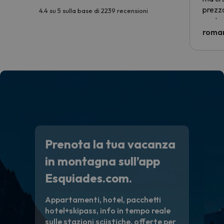
prezzo
4.4 su 5 sulla base di 2239 recensioni
nostra 
econom
roman
costre
voluto
per 6 g
paghi 
Prenota la tua vacanza
in montagna sull’app
Esquiades.com.
Appartamenti, hotel, pacchetti
hotel+skipass, info in tempo reale
sulle stazioni sciistiche, offerte per