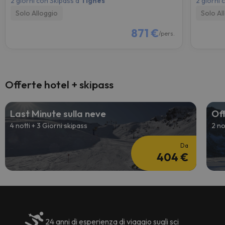
2 giorni con Skipass a
Tignes
2 giorni 
Solo Alloggio
Solo Al
871 €
/pers.
Offerte hotel + skipass
Last Minute sulla neve
Off
4 notti + 3 Giorni skipass
2 no
Da
404 €
24 anni di esperienza di viaggio sugli sci