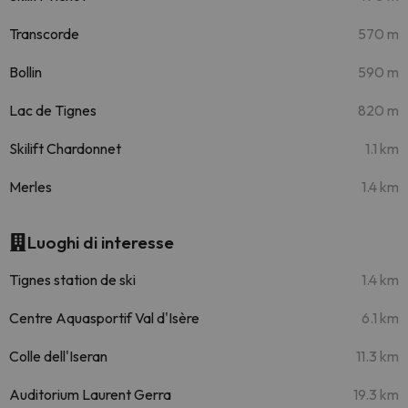
Transcorde
570 m
Bollin
590 m
Lac de Tignes
820 m
Skilift Chardonnet
1.1 km
Merles
1.4 km
Luoghi di interesse
Tignes station de ski
1.4 km
Centre Aquasportif Val d'Isère
6.1 km
Colle dell'Iseran
11.3 km
Auditorium Laurent Gerra
19.3 km