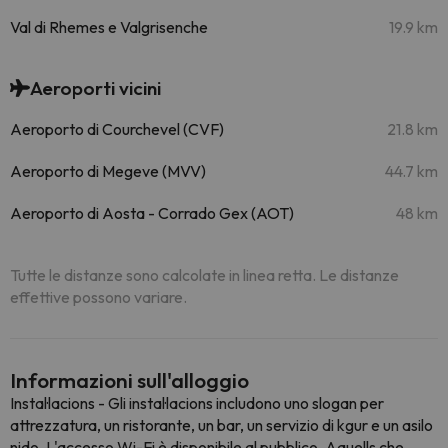
Val di Rhemes e Valgrisenche
19.9 km
Aeroporti vicini
Aeroporto di Courchevel (CVF)
21.8 km
Aeroporto di Megeve (MVV)
44.7 km
Aeroporto di Aosta - Corrado Gex (AOT)
48 km
Tutte le distanze sono calcolate in linea retta. Le distanze
effettive possono variare.
Informazioni sull'alloggio
Instal·lacions - Gli instal·lacions includono uno slogan per
attrezzatura, un ristorante, un bar, un servizio di kgur e un asilo
nido. L'accesso Wi-Fi è disponibile al pubblico. Aquells che