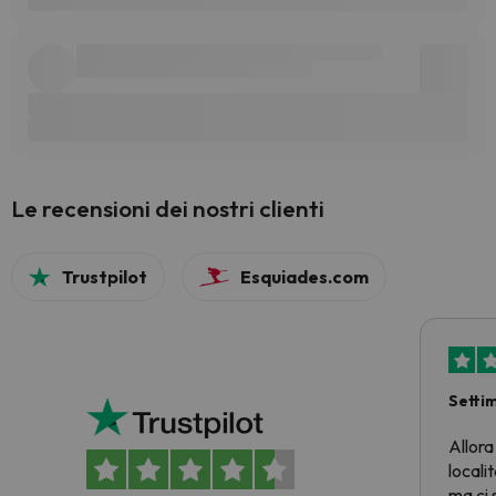
Le recensioni dei nostri clienti
Trustpilot
Esquiades.com
Setti
Allora
locali
ma ci 