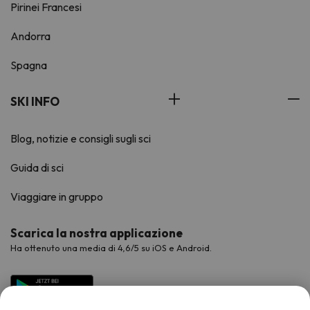
Pirinei Francesi
Andorra
Spagna
SKI INFO
Blog, notizie e consigli sugli sci
Guida di sci
Viaggiare in gruppo
Scarica la nostra applicazione
Ha ottenuto una media di 4,6/5 su iOS e Android.