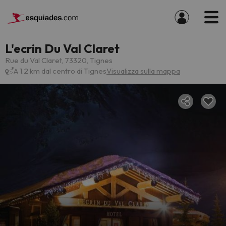
L'ecrin Du Val Claret
Rue du Val Claret, 73320, Tignes
A 1.2 km dal centro di Tignes
Visualizza sulla mappa