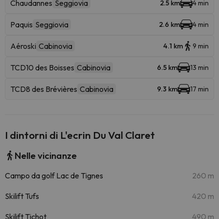
Chaudannes
Seggiovia
2.5 km
4 min
Paquis
Seggiovia
2.6 km
4 min
Aéroski
Cabinovia
4.1 km
9 min
TCD10 des Boisses
Cabinovia
6.5 km
13 min
TCD8 des Brévières
Cabinovia
9.3 km
17 min
I dintorni di L'ecrin Du Val Claret
Nelle vicinanze
Campo da golf Lac de Tignes
260 m
Skilift Tufs
420 m
Skilift Tichot
490 m