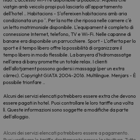
viatgin amb veicolo propi può lasciarlo all'appartamento
dell'hotel .. Habitacions - S'ofereixen habitacions amb aria
condizionata un po '. Per la notte che riposa nelle camere c'è
un letto matrimoniale disponibile. L'equipament è completo di
connessione Internet, telefono, TV e Wi-Fi. Nelle capanne di
banane era disponibile un parrucchiere. Sport - L'offerta per lo
sport e il tempo libero offre la possibilità di organizzare il
tempo libero in modo flessibile. La banyera d'hidromassatge
nell'area di bany promette un totale relax. I clienti
dell'allotjament possono godersi i massaggi (per un extra
càrrec). Copyright GIATA 2004-2016. Multilingue. Menjars - È
possibile trionfare ..
Alcuni dei servizi elencati potrebbero essere extra che devono
essere pagati in hotel. Puoi controllare le loro tariffe una volta
lì. Queste informazioni sono soggette a modifiche da parte
dell'alloggio.
Alcuni dei servizi elencati potrebbero essere a pagamento.
Puoi verificare le tariffe direttamente presso la struttura. Tutte