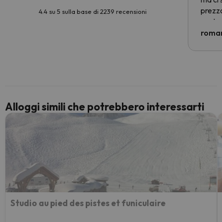
prezzo
4.4 su 5 sulla base di 2239 recensioni
nostra 
econom
roman
costre
voluto
per 6 g
paghi 
Alloggi simili che potrebbero interessarti
Studio au pied des pistes et funiculaire