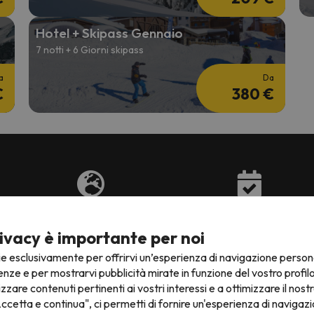
Hotel + Skipass Gennaio
7 notti + 6 Giorni skipass
a
Da
€
380 €
nioni in 7 lingue
Ottimi prezzi per le offerte di sci
Offerte di sci fle
in Europa
ivacy è importante per noi
ie esclusivamente per offrirvi un’esperienza di navigazione person
enze e per mostrarvi pubblicità mirate in funzione del vostro profil
izzare contenuti pertinenti ai vostri interessi e a ottimizzare il nostr
ccetta e continua", ci permetti di fornire un'esperienza di navigazi