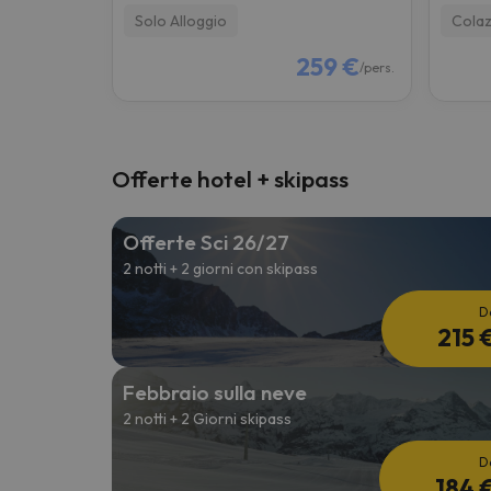
Solo Alloggio
Colaz
259 €
/pers.
Offerte hotel + skipass
Offerte Sci 26/27
2 notti + 2 giorni con skipass
D
215 
Febbraio sulla neve
2 notti + 2 Giorni skipass
D
184 