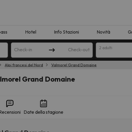
pass
Hotel
Info Stazioni
Novità
G
2 adulti
Check-in
Check-out
Alpi francesi del Nord
Valmorel Grand Domaine
a
almorel Grand Domaine
Recensioni
Date della stagione
ispondente alla sua ricerca. Provare a modificare la destinazione.