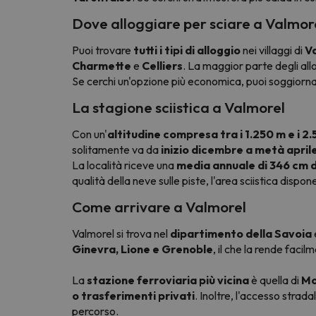
Dove alloggiare per sciare a Valmor
Puoi trovare
tutti i tipi di alloggio
nei villaggi di
Va
Charmette
e
Celliers
. La maggior parte degli all
Se cerchi un'opzione più economica, puoi soggiorn
La stagione sciistica a Valmorel
Con un'
altitudine compresa tra i 1.250 m e i 2
solitamente va da
inizio dicembre a metà april
La località riceve una
media annuale di 346 cm 
qualità della neve sulle piste, l'area sciistica dispon
Come arrivare a Valmorel
Valmorel si trova nel
dipartimento della Savoia
Ginevra, Lione e Grenoble
, il che la rende faci
La
stazione ferroviaria più vicina
è quella di
Mo
o trasferimenti privati
. Inoltre, l'accesso stradal
percorso.