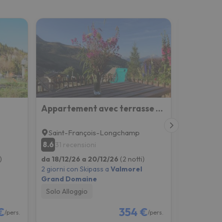
Appartement avec terrasse magnifique vue montagne
Saint-François-Longchamp
Valmorel
8.6
6.6
31 recensioni
2 recen
)
da 18/12/26 a 20/12/26
(2 notti)
da 18/12/2
2 giorni con Skipass a
Valmorel
2 giorni co
Grand Domaine
Grand Do
Solo Alloggio
Colazione
€
354 €
/pers.
/pers.