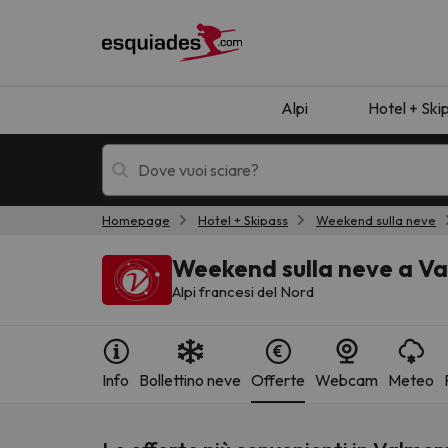
Alpi
Hotel + Ski
Homepage
Hotel + Skipass
Weekend sulla neve
Hotel + skipass
Hotel di montagn
Weekend sulla neve a V
Alpi francesi del Nord
Info
Bollettino neve
Offerte
Webcam
Meteo
Ops, non abbiamo trovato alcun risultato corr