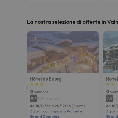
La nostra selezione di offerte in V
Hôtel du Bourg
Hotel
Valmorel
Valm
8.7
7.6
309 recensioni
46
da 18/12/26 a 20/12/26
(2 notti)
da 18/
2 giorni con Skipass a
Valmorel
2 giorn
Grand Domaine
Grand