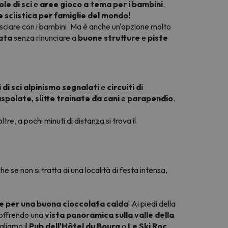
le di sci
e
aree gioco a tema per i bambini
.
e sciistica per famiglie del mondo!
e sciare con i bambini. Ma è anche un'opzione molto
ata
senza rinunciare a
buone strutture
e
piste
 di sci alpinismo segnalati
e
circuiti di
aspolate
,
slitte trainate da cani
e
parapendio
.
ltre, a pochi minuti di distanza si trova il
he se non si tratta di una località di festa intensa,
le per una buona cioccolata calda
! Ai piedi della
offrendo una
vista panoramica sulla valle della
igliamo il
Pub dell'Hôtel du Bourg
o
Le Ski Roc
.