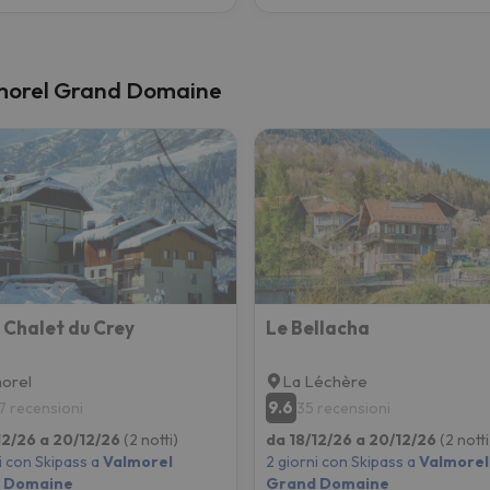
almorel Grand Domaine
 Chalet du Crey
Le Bellacha
orel
La Léchère
9.6
7 recensioni
35 recensioni
12/26 a 20/12/26
(2 notti)
da 18/12/26 a 20/12/26
(2 notti
i con Skipass a
Valmorel
2 giorni con Skipass a
Valmorel
 Domaine
Grand Domaine