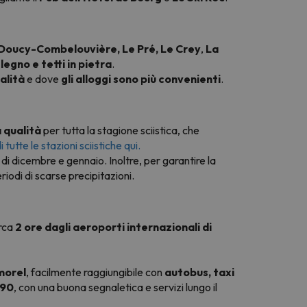
Doucy-Combelouvière,
Le Pré,
Le Crey
,
La
 legno e tetti in pietra
.
calità
e dove
gli alloggi sono più convenienti
.
 qualità
per tutta la stagione sciistica, che
 tutte le stazioni sciistiche qui.
 di dicembre e gennaio. Inoltre, per garantire la
riodi di scarse precipitazioni.
irca
2 ore dagli aeroporti internazionali di
lmorel
, facilmente raggiungibile con
autobus, taxi
N90
, con una buona segnaletica e servizi lungo il