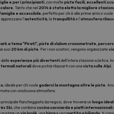
glie e per i principianti
, con molte
piste facili
,
eccellenti scuo
 calore
. Tanto che nel
2014 è stata eletta la migliore stazion
famiglie e accessibile
, perfetto per chi è alle prime armi o vuol
 apprezzano l'
autenticità
, la
tranquillità
e l'
atmosfera rilass
rk a tema "Pirati",
piste di slalom cronometrate
,
percorsi
ai suoi
20 km di piste
. Per i non sciatori, vengono organizzate
ci
a delle
esperienze più divertenti
dell'intera stazione sciistica. Ino
 termali naturali
dove potrai rilassarti con una
vista sulle Alpi
.
co
, ideale per chi vuole
godersi la montagna oltre le piste
. Anc
ornata con una buona atmosfera.
da principale fiancheggiata da negozi, dove troverai un
luogo idea
rès Ski
, che combina
cucina savoiarda e piatti internazionali
ui gustare un
vin brulé
, una
birra
e una
partita a biliardo
, ti cons