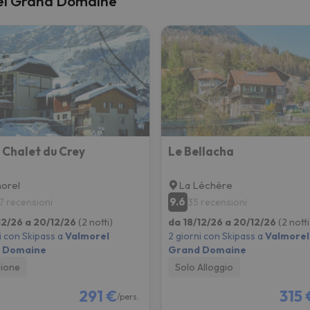
orel Grand Domaine
la strada. Non appena troverà la bussola, tornerà.
 Chalet du Crey
Le Bellacha
orel
La Léchère
9.6
7 recensioni
35 recensioni
12/26 a 20/12/26
(2 notti)
da 18/12/26 a 20/12/26
(2 notti
i con Skipass a
Valmorel
2 giorni con Skipass a
Valmorel
 Domaine
Grand Domaine
ione
Solo Alloggio
291 €
315 
/pers.