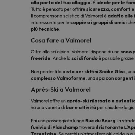
alla porta del tuo alloggio.
È
ideale per le fami
Tutto è pensato per offrire
sicurezza, comfort e
Il comprensorio sciistico di Valmorel è
adatto alle 
interessante per le
coppie o i gruppi di amici
che
più tecniche
.
Cosa fare a Valmorel
Oltre allo sci alpino, Valmorel dispone di uno
snowpa
freeride
. Anche lo
sci di fondo
è possibile grazie 
Non perderti la
pista per slittini Snake Gliss
, un
complesso Valmoforme
, una
spa con sorgenti
Après-Ski a Valmorel
Valmorel offre un
après-ski rilassato e autenti
ha una varietà di
bar e attività
per chiudere la gi
Fai una passeggiata lungo
Rue du Bourg
, la stra
funivia di Planchamp
troverai il
ristorante L'Ap
Tarentaise
. Se cerchi un'atmosfera più calda in c