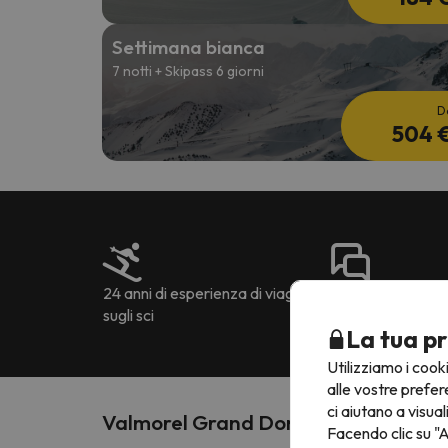
Settimana bianca
7 notti + Skipass 6 giorni
D
504 
24 anni di esperienza di viaggio
Più di 222.905 opi
sugli sci
La tua pr
Utilizziamo i cook
alle vostre prefer
ci aiutano a visual
Valmorel Grand Domaine
Facendo clic su "A