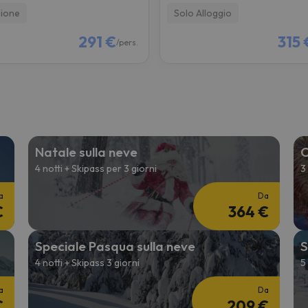
ione
Solo Alloggio
291 €
315 
/pers.
Natale sulla neve
C
4 notti + Skipass per 3 giorni
3
a
Da
€
364 €
Speciale Pasqua sulla neve
S
4 notti + Skipass 3 giorni
5
a
Da
€
209 €