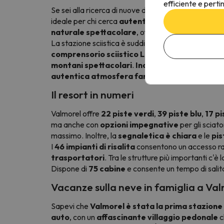
efficiente e perti
Se sei alla ricerca di nuove destinazioni, non perdere
ideale per chi cerca
autenticità
,
comfort
e
vari
naturale spettacolare
, offre un'esperienza acco
La stazione sciistica è suddivisa in
tre aree sciis
comprensorio sciistico Le Grand Domaine
, il 
montani spettacolari
.
Inaugurato nel dicemb
autentica atmosfera familiare
.
Il resort in numeri
Valmorel offre
22 piste verdi
,
39 piste blu
,
17
pi
ma anche con
opzioni impegnative
per gli sciat
massimo. Inoltre, la
segnaletica è chiara
e le
pis
I
46 impianti di risalita
consentono un accesso rapid
trasportatori
. Tra le strutture più importanti c'è 
Dispone di
75 cabine
e consente un tempo di salit
Vacanze sulla neve in famiglia a Va
Sapevi che
Valmorel è stata la prima stazione
auto
, con un
affascinante villaggio pedonale
c