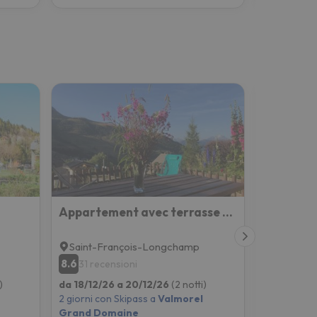
Appartement avec terrasse magnifique vue montagne
Saint-François-Longchamp
Valmorel
8.6
6.6
31 recensioni
2 recen
)
da 18/12/26 a 20/12/26
(2 notti)
da 18/12/2
2 giorni con Skipass a
Valmorel
2 giorni co
Grand Domaine
Grand Do