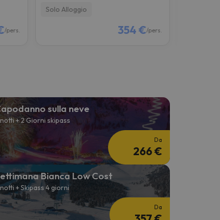
Solo Alloggio
Colazione
€
354 €
/pers.
/pers.
apodanno sulla neve
 notti + 2 Giorni skipass
Da
266 €
ettimana Bianca Low Cost
 notti + Skipass 4 giorni
Da
357 €