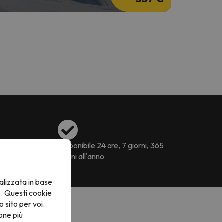
ssibili
Disponibile 24 ore, 7 giorni, 365
giorni all'anno
alizzata in base
o. Questi cookie
o sito per voi.
one più