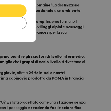
i Valmorel Le Grand Domaine!
La destinazione
e
, un
villaggio 100% pedonale
e un
ambiente
nt-François-Longchamp
. Insieme formano il
di piste
, combinando
villaggi alpini
e
paesaggi
ttraenti delle Alpi francesi
per la sua
principianti e gli sciatori di livello intermedio
,
amiglie
che i
gruppi di vario livello
si divertano al
eggiovie
, oltre a
24 tele-sci e nastri
rima cabinovia prodotta da POMA in Francia
.
i '70? È stata progettata come una
stazione senza
 con il paesaggio e
rendendo facile sciare fino