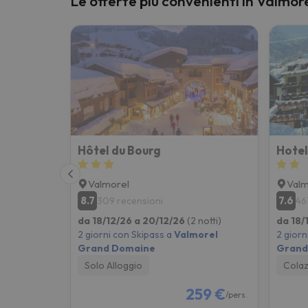
Le offerte più convenienti in Valm
Sembra che il nostro ricercatore abbia perso 
Hôtel du Bourg
Hotel
Valmorel
Valm
8.7
7.6
309 recensioni
46
da 18/12/26 a 20/12/26
(2 notti)
da 18/
2 giorni con Skipass a
Valmorel
2 giorn
Grand Domaine
Grand
Solo Alloggio
Colaz
259 €
/pers.