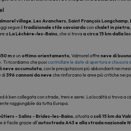
el
lmorel village
,
Les Avanchers
,
Saint François Longchamp
,
oggi segue il
tradizionale stile savoiardo
con
chalet in pietra,
are a
La Léchère-les-Bains
, che si trova
a circa 15 km dalla lo
.550 m
e un
ottimo orientamento
, Valmorel offre
neve di buona
e
. Ti ricordiamo che puoi
controllare le date di apertura e chiusura di
di neve accumulata
, con le precipitazioni più abbondanti nei mesi
e di
396 cannoni da neve
che rinforzano le aree più critiche nei pe
ed è ben collegata con strade, treni e aerei. La località si trova a c
lmente raggiungibile da tutta Europa.
ûtiers - Salins - Brides-les-Bains
, situata a
soli 15 km da Va
e è facile grazie all'
autostrada A43 e alla strada nazionale 