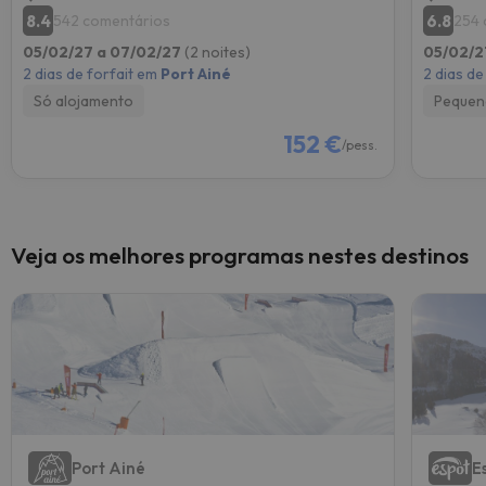
8.4
6.8
542 comentários
254 
05/02/27 a 07/02/27
(2 noites)
05/02/2
2 dias de forfait em
Port Ainé
2 dias de
Só alojamento
Pequen
152 €
/pess.
Veja os melhores programas nestes destinos
Port Ainé
E