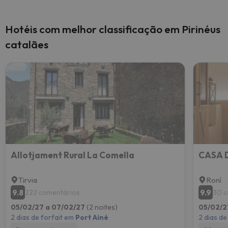
Hotéis com melhor classificação em Pirinéus
catalães
Allotjament Rural La Comella
CASA 
Tirvia
Roní
9.8
9.9
222 comentários
30 c
05/02/27 a 07/02/27
(2 noites)
05/02/2
2 dias de forfait em
Port Ainé
2 dias de