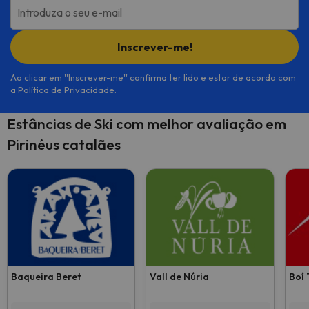
Introduza o seu e-mail
Inscrever-me!
Ao clicar em ''Inscrever-me'' confirma ter lido e estar de acordo com
a
Política de Privacidade
.
Estâncias de Ski com melhor avaliação em
Pirinéus catalães
Baqueira Beret
Vall de Núria
Boí 