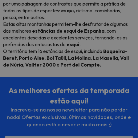
por uma paisagem de contrastes que permite a prática de
todos os tipos de esportes:
esqui,
ciclismo, caminhadas,
pesca, entre outros.
Estas altas montanhas permitem-lhe desfrutar de algumas
das melhores
estâncias de esqui de Espanha,
com
excelentes descidas e excelentes serviços, tornando-os os
preferidos dos entusiastas do
esqui
.
O território tem 16 estâncias de esqui, incluindo
Baqueira-
Beret, Porto Aine, Boi Taüll, La Molina, La Masella, Vall
de Núria, Vallter 2000
e
Port del Compte.
As melhores ofertas da temporada
estão aqui!
Inscreva-se na nossa newsletter para não perder
nada! Ofertas exclusivas, últimas novidades, onde e
quando está a nevar e muito mais ;)