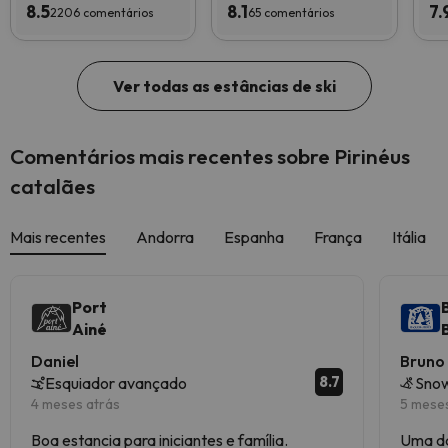
8.5
8.1
7.
2206 comentários
65 comentários
Ver todas as estâncias de ski
Comentários mais recentes sobre Pirinéus
catalães
Mais recentes
Andorra
Espanha
França
Itália
Port
Ainé
Daniel
Bruno
8.7
Esquiador avançado
Sno
4 meses atrás
5 mese
Boa estancia para iniciantes e família.
Uma da