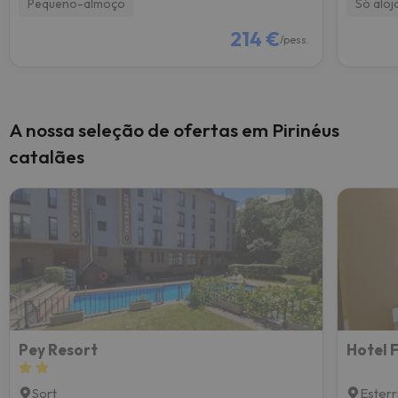
Pequeno-almoço
Só alo
214 €
/pess.
A nossa seleção de ofertas em Pirinéus
catalães
Pey Resort
Hotel 
Sort
Esterr