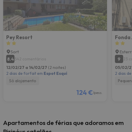
Pey Resort
Fonda 
Sort
Esterr
8.4
9
542 comentários
23 c
12/02/27 a 14/02/27
(2 noites)
05/02/2
2 dias de forfait em
Espot Esquí
2 dias de
Só alojamento
Pequen
124 €
/pess.
Apartamentos de férias que adoramos em
Pirinéus catalães