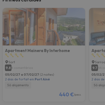
Apartment Mainera By Interhome
Aparta
Sort
Sarro
9.8
9.7
4 comentários
44 c
05/02/27 a 07/02/27
(2 noites)
05/02/2
2 dias de forfait em
Port Ainé
2 dias de
Só alojamento
Só alo
440 €
/pess.