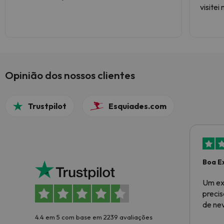
visitei
Opinião dos nossos clientes
Trustpilot
Esquiades.com
Boa E
Um ex
preci
de ne
4.4 em 5 com base em 2239 avaliações