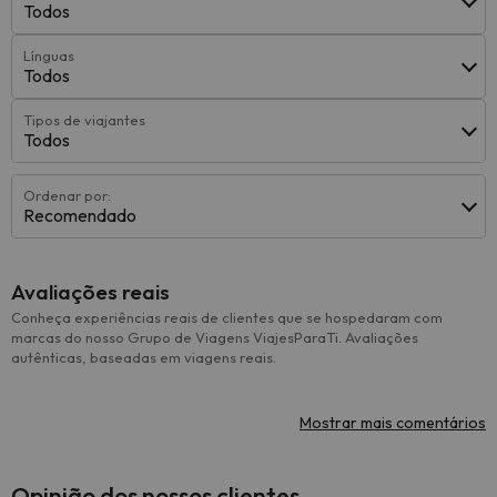
Todos
Línguas
Todos
Tipos de viajantes
Todos
Ordenar por:
Recomendado
Avaliações reais
Conheça experiências reais de clientes que se hospedaram com
marcas do nosso Grupo de Viagens ViajesParaTi. Avaliações
autênticas, baseadas em viagens reais.
Mostrar mais comentários
Opinião dos nossos clientes