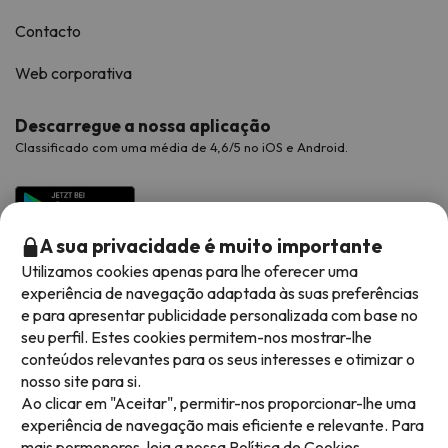
Contacto
Web corporativa
Descarregue a nossa aplicação
Classificado com uma média de 4,6/5 no iOS e Android.
A sua privacidade é muito importante
Utilizamos cookies apenas para lhe oferecer uma
experiência de navegação adaptada às suas preferências
e para apresentar publicidade personalizada com base no
seu perfil. Estes cookies permitem-nos mostrar-lhe
conteúdos relevantes para os seus interesses e otimizar o
Métodos de pagamento disponíveis
nosso site para si.
Ao clicar em "Aceitar", permitir-nos proporcionar-lhe uma
experiência de navegação mais eficiente e relevante. Para
mais pormenores, leia a nossa
Política de Cookies.