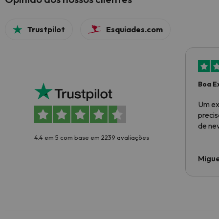
Trustpilot
Esquiades.com
Boa E
Um ex
preci
de ne
4.4 em 5 com base em 2239 avaliações
Migue