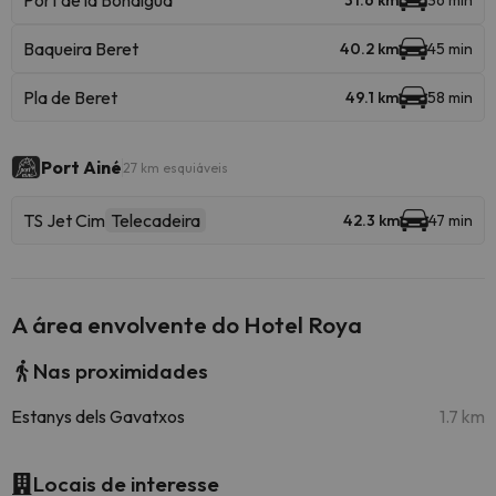
Port de la Bonaigua
31.6 km
36 min
Baqueira Beret
40.2 km
45 min
Pla de Beret
49.1 km
58 min
Port Ainé
27 km esquiáveis
TS Jet Cim
Telecadeira
42.3 km
47 min
A área envolvente do Hotel Roya
Nas proximidades
Estanys dels Gavatxos
1.7 km
Locais de interesse