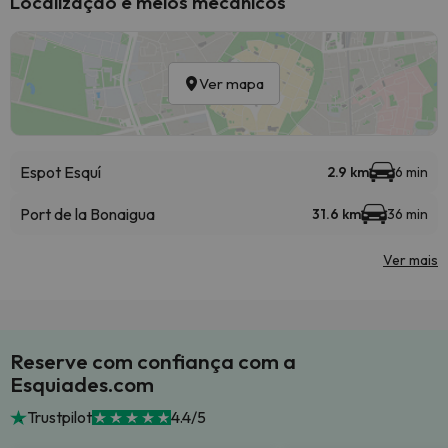
Localização e meios mecânicos
Ver mapa
Espot Esquí
2.9 km
6 min
Port de la Bonaigua
31.6 km
36 min
Ver mais
Reserve com confiança com a
Esquiades.com
Trustpilot
4.4/5