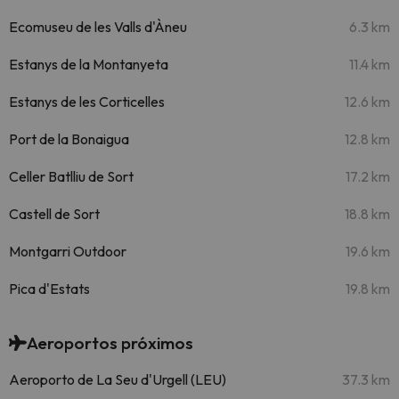
Ecomuseu de les Valls d'Àneu
6.3 km
Estanys de la Montanyeta
11.4 km
Estanys de les Corticelles
12.6 km
Port de la Bonaigua
12.8 km
Celler Batlliu de Sort
17.2 km
Castell de Sort
18.8 km
Montgarri Outdoor
19.6 km
Pica d'Estats
19.8 km
Aeroportos próximos
Aeroporto de La Seu d'Urgell (LEU)
37.3 km