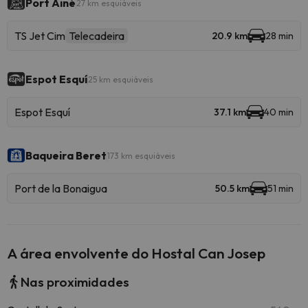
Port Ainé
27 km esquiáveis
TS Jet Cim
Telecadeira
20.9 km
28 min
Espot Esquí
25 km esquiáveis
Espot Esquí
37.1 km
40 min
Baqueira Beret
173 km esquiáveis
Port de la Bonaigua
50.5 km
51 min
A área envolvente do Hostal Can Josep
Nas proximidades