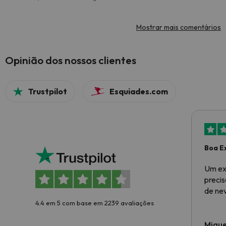
Mostrar mais comentários
Opinião dos nossos clientes
Trustpilot
Esquiades.com
Boa E
Um ex
preci
de ne
4.4 em 5 com base em 2239 avaliações
Migue