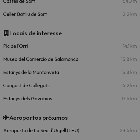
Castell de Sort
540 m
Celler Batlliu de Sort
2.2 km
Locais de interesse
Pic de l'Orri
14.1 km
Museo del Comercio de Salamanca
15.8 km
Estanys de la Montanyeta
15.8 km
Congost de Collegats
16.2 km
Estanys dels Gavatxos
17.6 km
Aeroportos próximos
Aeroporto de La Seu d'Urgell (LEU)
23.6 km