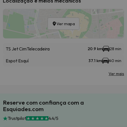
Localização e meios mecânicos
Ver mapa
TS Jet Cim
Telecadeira
20.9 km
28 min
Espot Esquí
37.1 km
40 min
Ver mais
Reserve com confiança com a
Esquiades.com
Trustpilot
4.4/5