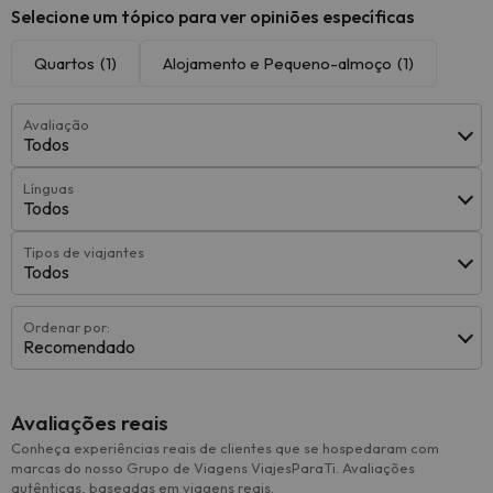
Selecione um tópico para ver opiniões específicas
Quartos
(1)
Alojamento e Pequeno-almoço
(1)
Avaliação
Todos
Línguas
Todos
Tipos de viajantes
Todos
Ordenar por:
Recomendado
Avaliações reais
Conheça experiências reais de clientes que se hospedaram com
marcas do nosso Grupo de Viagens ViajesParaTi. Avaliações
autênticas, baseadas em viagens reais.