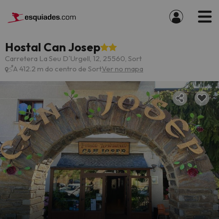
Hostal Can Josep
Carretera La Seu D´Urgell, 12, 25560, Sort
A 412.2 m do centro de Sort
Ver no mapa