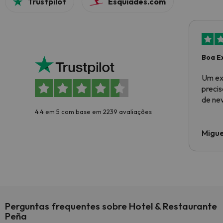
Trustpilot
Esquiades.com
Boa E
Um ex
preci
de ne
4.4 em 5 com base em 2239 avaliações
Migue
Perguntas frequentes sobre Hotel & Restaurante
Peña