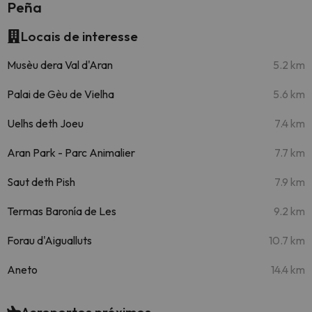
Peña
Locais de interesse
Musèu dera Val d'Aran
5.2 km
Palai de Gèu de Vielha
5.6 km
Uelhs deth Joeu
7.4 km
Aran Park - Parc Animalier
7.7 km
Saut deth Pish
7.9 km
Termas Baronía de Les
9.2 km
Forau d'Aigualluts
10.7 km
Aneto
14.4 km