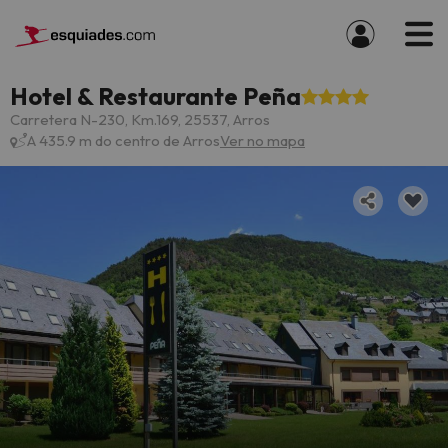
Hotel & Restaurante Peña
Carretera N-230, Km.169, 25537, Arros
A 435.9 m do centro de Arros
Ver no mapa