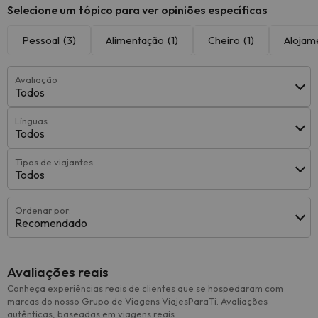
Selecione um tópico para ver opiniões específicas
Pessoal
(3)
Alimentação
(1)
Cheiro
(1)
Alojam
Avaliação
Todos
Línguas
Todos
Tipos de viajantes
Todos
Ordenar por:
Recomendado
Avaliações reais
Conheça experiências reais de clientes que se hospedaram com
marcas do nosso Grupo de Viagens ViajesParaTi. Avaliações
autênticas, baseadas em viagens reais.