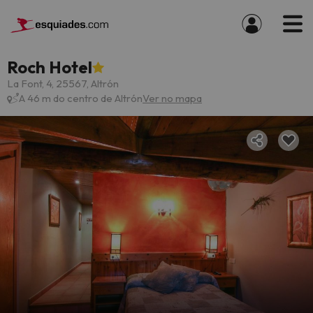
Roch Hotel
La Font, 4, 25567, Altrón
A 46 m do centro de Altrón
Ver no mapa