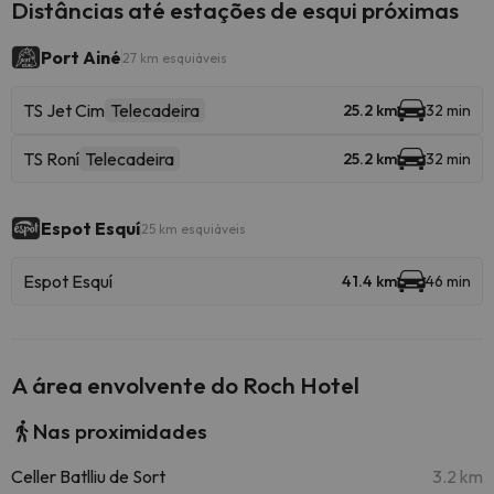
Distâncias até estações de esqui próximas
Port Ainé
27 km esquiáveis
TS Jet Cim
Telecadeira
25.2 km
32 min
TS Roní
Telecadeira
25.2 km
32 min
Espot Esquí
25 km esquiáveis
Espot Esquí
41.4 km
46 min
A área envolvente do Roch Hotel
Nas proximidades
Celler Batlliu de Sort
3.2 km