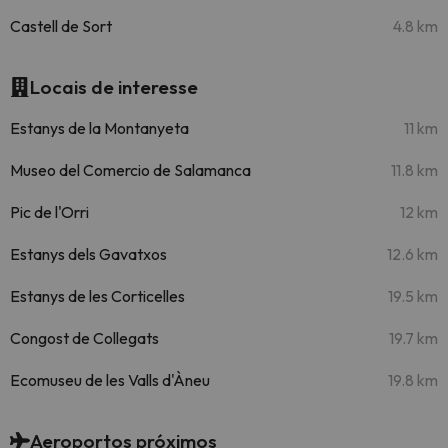
Castell de Sort
4.8 km
Locais de interesse
Estanys de la Montanyeta
11 km
Museo del Comercio de Salamanca
11.8 km
Pic de l'Orri
12 km
Estanys dels Gavatxos
12.6 km
Estanys de les Corticelles
19.5 km
Congost de Collegats
19.7 km
Ecomuseu de les Valls d'Àneu
19.8 km
Aeroportos próximos