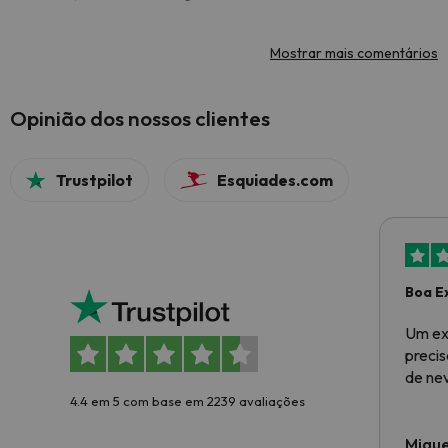
Mostrar mais comentários
Opinião dos nossos clientes
Trustpilot
Esquiades.com
Boa E
Um ex
preci
de ne
4.4 em 5 com base em 2239 avaliações
Migue