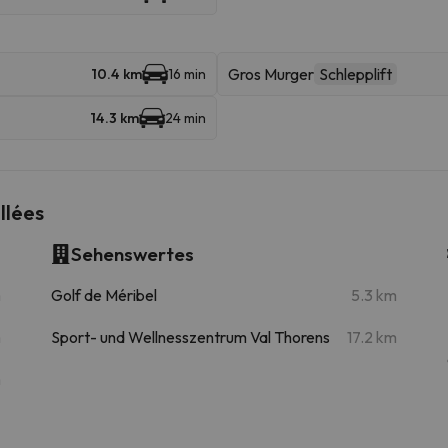
Gros Murger
Schlepplift
10.4 km
16 min
14.3 km
24 min
llées
Sehenswertes
m
Golf de Méribel
5.3 km
m
Sport- und Wellnesszentrum Val Thorens
17.2 km
m