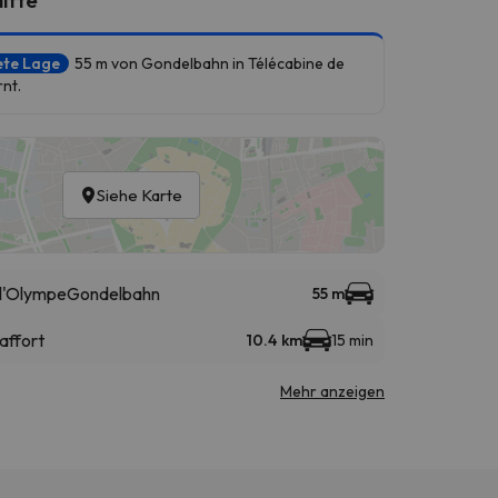
ete Lage
55 m von Gondelbahn in Télécabine de
rnt.
Siehe Karte
 l'Olympe
Gondelbahn
55 m
affort
10.4 km
15 min
Mehr anzeigen