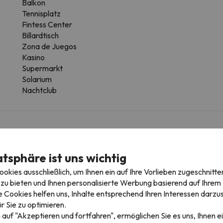
Balkon
Tennisplatz
Fintess Center
Billardtisch
Zona de Juegos
Kasino
Supermarkt
Solarium
Nachtclub
mmertyp variieren.
atsphäre ist uns wichtig
Badezimmer
kies ausschließlich, um Ihnen ein auf Ihre Vorlieben zugeschnitte
zu bieten und Ihnen personalisierte Werbung basierend auf Ihrem P
WC
H
 Cookies helfen uns, Inhalte entsprechend Ihren Interessen darzus
Dusche
W
r Sie zu optimieren.
Dusche oder Badewanne
O
 auf "Akzeptieren und fortfahren", ermöglichen Sie es uns, Ihnen ei
Toilettenpapier
K