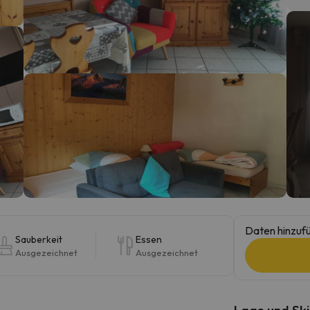
erirrt. Sobald er seinen Kompass gefunden hat, wird er zurück sein.
Daten hinzufü
Sauberkeit
Essen
Ausgezeichnet
Ausgezeichnet
Lage und Ski