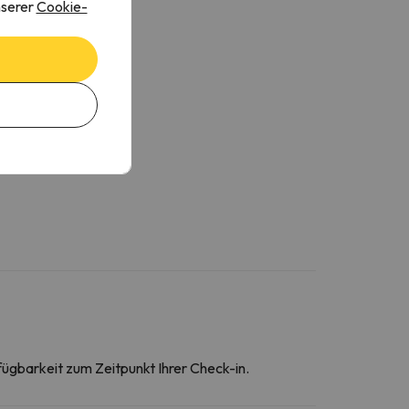
nserer
Cookie-
afetière
ikrowelle
äscheständer
oaster
ochgeschirr
ssecke
erde
fügbarkeit zum Zeitpunkt Ihrer Check-in.