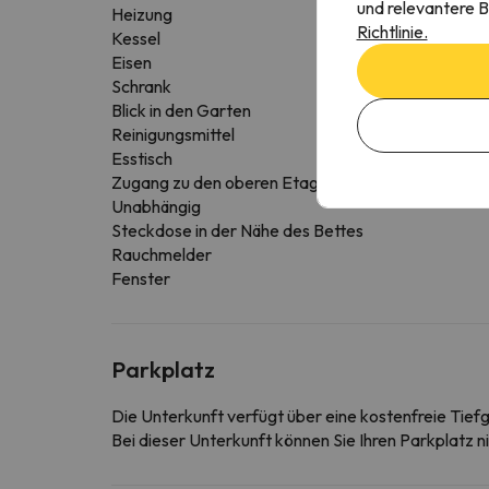
und relevantere B
Heizung
Richtlinie.
Kessel
Eisen
Schrank
Blick in den Garten
Reinigungsmittel
Esstisch
Zugang zu den oberen Etagen mit Aufzug
Unabhängig
Steckdose in der Nähe des Bettes
Rauchmelder
Fenster
Parkplatz
Die Unterkunft verfügt über eine kostenfreie Tief
Bei dieser Unterkunft können Sie Ihren Parkplatz n