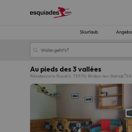
Skiurlaub
Angebo
Au pieds des 3 vallées
Skiurlaub
Berghotels
Résidence le Royal 6, 73570, Brides-les-Bains
54
Oops, wir haben keine Ergebnisse gefunden, d