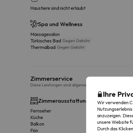
Haustiere sind nicht erlaubt
Spa und Wellness
Massagesalon
Türkisches Bad
Gegen Gebühr
Thermalbad
Gegen Gebühr
Zimmerservice
Diese Leistungen sind allgemein und können je nach Zi
Ihre Priv
Zimmerausstattung
Wir verwenden Coo
Nutzungserlebnis 
Fernseher
anzuzeigen. Diese
Küche
unsere Website fü
Balkon
Durch das Klicken
Fön