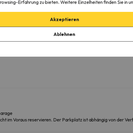
rowsing-Erfahrung zu bieten. Weitere Einzelheiten finden Sie in u
C
M
W
Akzeptieren
T
K
Ablehnen
E
H
garage
icht im Voraus reservieren. Der Parkplatz ist abhängig von der Ver