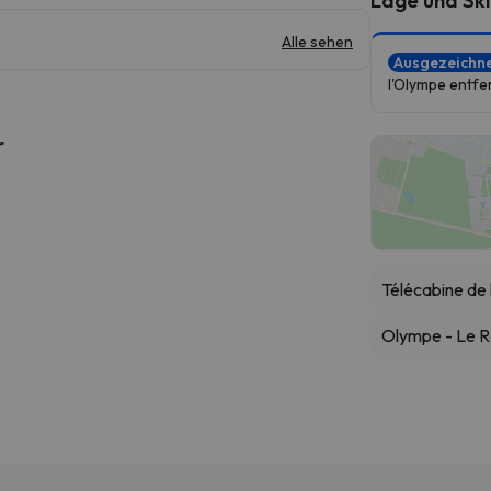
Alle sehen
Ausgezeichn
l'Olympe entfe
r
Télécabine de
Olympe - Le R