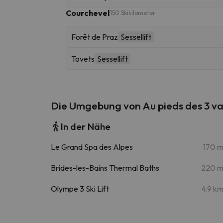
Courchevel
150 Skikilometer
Forêt de Praz
Sessellift
Tovets
Sessellift
Die Umgebung von Au pieds des 3 va
In der Nähe
Le Grand Spa des Alpes
170 
Brides-les-Bains Thermal Baths
220 
Olympe 3 Ski Lift
4.9 k