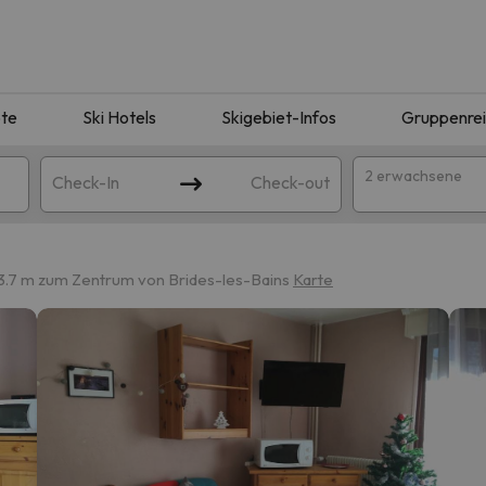
te
Ski Hotels
Skigebiet-Infos
Gruppenre
2 erwachsene
Check-In
Check-out
3.7 m zum Zentrum von Brides-les-Bains
Karte
ie Ihrer Suche entsprechen. Versuchen Sie, das Ziel zu ändern.