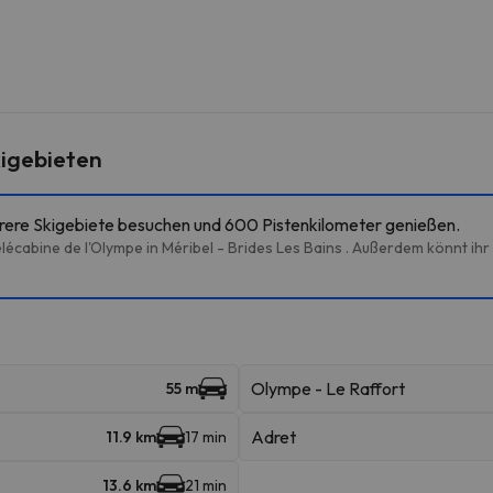
igebieten
hrere Skigebiete besuchen und 600 Pistenkilometer genießen.
écabine de l'Olympe in Méribel - Brides Les Bains . Außerdem könnt ihr
Olympe - Le Raffort
55 m
Adret
11.9 km
17 min
13.6 km
21 min