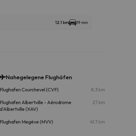
12.1 km
19 min
Nahegelegene Flughäfen
Flughafen Courchevel (CVF)
8.3 km
Flughafen Albertville - Aérodrome
27 km
d'Albertville (XAV)
Flughafen Megève (MVV)
41.7 km