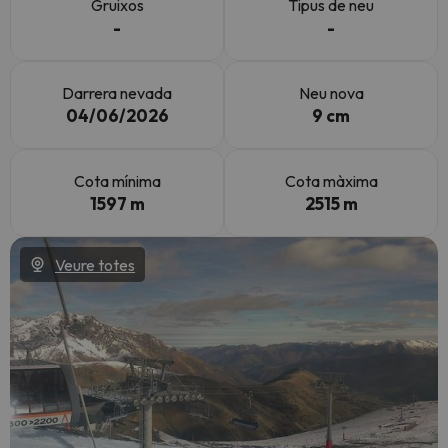
Gruixos
Tipus de neu
-
-
Darrera nevada
Neu nova
04/06/2026
9 cm
Cota mínima
Cota màxima
1597 m
2515 m
Veure totes