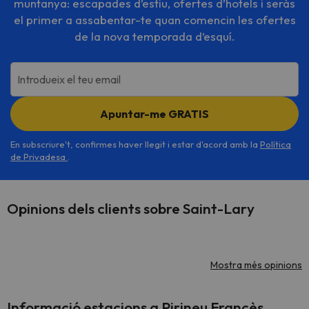
muntanya: escapades d’estiu, ofertes d’hotels i seràs
el primer a assabentar-te quan comencin les ofertes
de la nova temporada d’esquí.
Introdueix el teu email
Apuntar-me GRATIS
En subscriure't, confirmes haver llegit i estar d'acord amb la
Política
de Privadesa
.
Opinions dels clients sobre Saint-Lary
Mostra més opinions
Informació estacions a Pirineu Francès