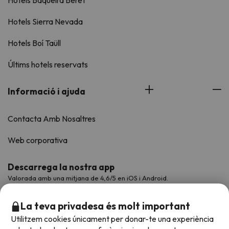
Hotels Baqueira Beret
Hotels Sierra Nevada
Hotels Boí Taüll
Últims hotels reservats
Informació i ajuda
Contacta Amb Nosaltres
Web corporativa
Descarrega la nostra app
Valorada amb una mitjana de 4,6/5 en iOS i Android.
La teva privadesa és molt important
Utilitzem cookies únicament per donar-te una experiència