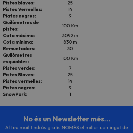
Pistes blaves:
25
Pistes Vermelles:
14
Piatas negres:
9
Quilòmetres de
100 Km
pistes:
Cota màxima:
3092 m
Cota mínima:
830 m
Remuntadors:
30
Quilòmetres
100 Km
esquiables:
Pistes verdes:
7
Pistes Blaves:
25
Pistes vermelles:
14
Pistes negres:
9
SnowPark:
1
No és un Newsletter més…
Al teu mail tindràs gratis NOMÉS el millor contingut de