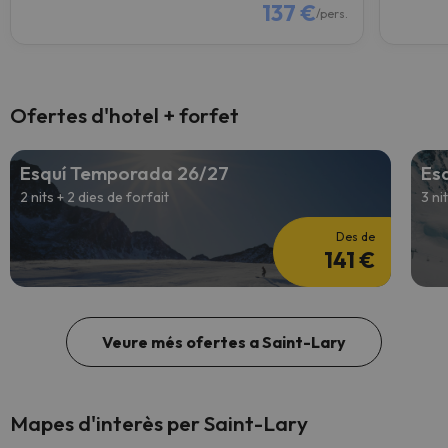
137 €
/pers.
Ofertes d'hotel + forfet
Esquí Temporada 26/27
Es
2 nits + 2 dies de forfait
3 ni
Des de
141 €
Veure més ofertes a Saint-Lary
Mapes d'interès per Saint-Lary