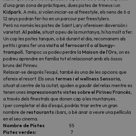
d'una gran zona de pràctiques, dues pistes de trineus i un
Kidpark.
A més, si volen iniciar-se al freestyle, els nens de 6 a
12 anys podran fer-ho en un
parcour
per
freestylers.
Però no només les pistes de Saint Lary ofereixen disversión i
varietat.
Al poble,
situat a peu de la muntanya, hi ha molt a fer.
Un cop les pistes tanquin, o bé durant el dia, recomanem als
petits i grans fer una
visita al ferrocarril o al bungy-
trampolí.
Tampoc us podeu perdre la
Maison de l'Ors,
on es
podreu aprendre en família tot el relacionat amb els óssos
bruns del Pirineu.
Relaxar-se després l'esquí, també és una de les opcions que
ofereix el resort. Els seus
termes i el wellness Sensoria,
situat al centre de la ciutat, ajuden a gaudir del relax mentre es
tenen unes
impressionants vistes sobre el Pirineu Francès,
a través dels finestrals que donen cap a les muntanyes.
I per completar el dia d'esquí, podràs triar entre un gran
nombre de
restaurants
i bars, o bé anar a veure una pel·lícula
en el seu cinema.
Nombre de Pistes
55
Pistes verdes:
7