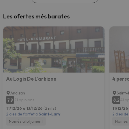
Les ofertes més barates
Au Logis De L'arbizon
Ancizan
Saint-
7.9
8.2
21 opinions
41 o
11/12/26 a 13/12/26
(2 nits)
11/12/26
2 dies de forfet a
Saint-Lary
2 dies de
Només allotjament
Només 