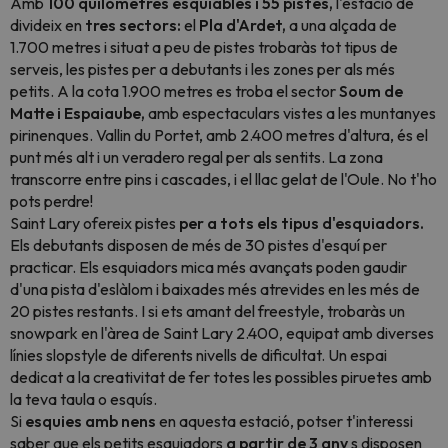
Amb
100 quilòmetres esquiables i 55 pistes,
l'estació de
divideix en
tres sectors:
el
Pla d'Ardet,
a una alçada de
1.700 metres i situat a peu de pistes trobaràs tot tipus de
serveis, les pistes per a debutants i les zones per als més
petits. A la cota 1.900 metres es troba el sector
Soum de
Matte i Espaiaube,
amb espectaculars vistes a les muntanyes
pirinenques. Vallin du Portet, amb 2.400 metres d'altura, és el
punt més alt i un veradero regal per als sentits. La zona
transcorre entre pins i cascades, i el llac gelat de l'Oule. No t'ho
pots perdre!
Saint Lary ofereix pistes
per a tots els tipus d'esquiadors.
Els debutants disposen de més de 30 pistes d'esquí per
practicar. Els esquiadors mica més avançats poden gaudir
d'una pista d'eslàlom i baixades més atrevides en les més de
20 pistes restants. I si ets amant del freestyle, trobaràs un
snowpark en l'àrea de Saint Lary 2.400, equipat amb diverses
línies
slopstyle
de diferents nivells de dificultat. Un espai
dedicat a la creativitat de fer totes les possibles piruetes amb
la teva taula o esquís.
Si
esquies amb nens
en aquesta estació, potser t'interessi
saber que els petits esquiadors
a partir de 3 any
s disposen