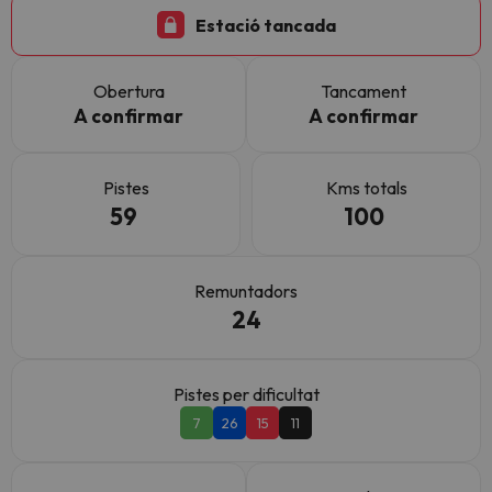
Estació tancada
Obertura
Tancament
A confirmar
A confirmar
Pistes
Kms totals
59
100
Remuntadors
24
Pistes per dificultat
7
26
15
11