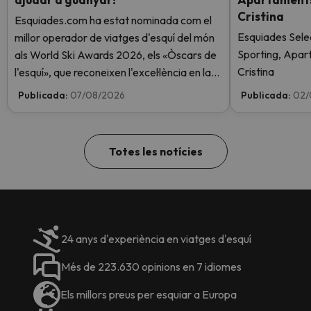
Cristina
Esquiades.com ha estat nominada com el
Esquiades Sele
millor operador de viatges d'esquí del món
Sporting, Apar
als World Ski Awards 2026, els «Òscars de
Cristina
l'esquí», que reconeixen l'excel·lència en la
indústria de l'esquí. Vota ara i ajuda'ns a
Publicada:
07/08/2026
Publicada:
02/
arribar al capdamunt!
Totes les notícies
24 anys d'experiència en viatges d'esquí
Més de 223.630 opinions en 7 idiomes
Els millors preus per esquiar a Europa