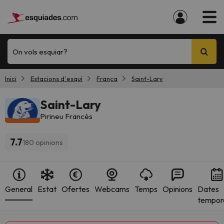
On vols esquiar?
Inici
Estacions d´esquí
França
Saint-Lary
Saint-Lary
Pirineu Francès
7.7
180 opinions
General
Estat
Ofertes
Webcams
Temps
Opinions
Dates
tempor