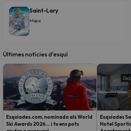
Saint-Lary
Mapa
Últimes notícies d'esquí
Esquiades.com, nominada als World
Esquiades Se
Ski Awards 2026… i tu ens pots
Hotel Sporti
ajudar a guanyar!
Apartaments 