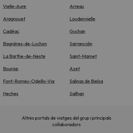
Vielle-Aure
Arreau
Aragnouet
Loudenvielle
Cadéac
Guchan
Bagnères-de-Luchon
Sarrancolin
La Barthe-de-Neste
Saint-Mamet
Bourisp
Azet
Font-Romeu-Odeillo-Via
Salinas de Bielsa
Heches
Sailhan
Altres portals de viatges del grup i principals
col·laboradors