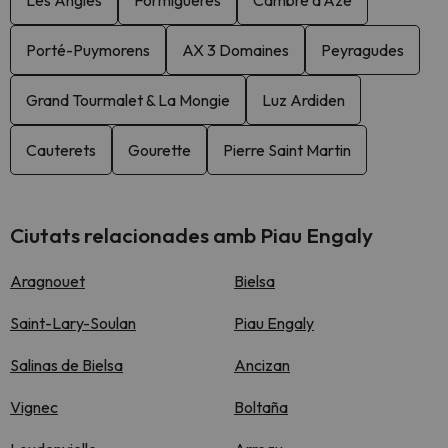
Les Angles
Formigueres
Cambre d'Aze
Porté-Puymorens
AX 3 Domaines
Peyragudes
Grand Tourmalet & La Mongie
Luz Ardiden
Cauterets
Gourette
Pierre Saint Martin
Ciutats relacionades amb Piau Engaly
Aragnouet
Bielsa
Saint-Lary-Soulan
Piau Engaly
Salinas de Bielsa
Ancizan
Vignec
Boltaña