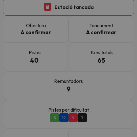
Estació tancada
Obertura
Tancament
A confirmar
A confirmar
Pistes
Kms totals
40
65
Remuntadors
9
Pistes per dificultat
5
19
9
7