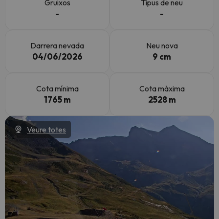
Gruixos
Tipus de neu
-
-
Darrera nevada
Neu nova
04/06/2026
9 cm
Cota mínima
Cota màxima
1765 m
2528 m
Veure totes