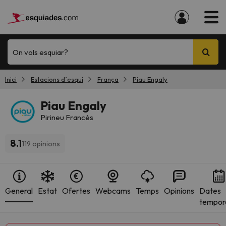
On vols esquiar?
Inici
Estacions d´esquí
França
Piau Engaly
Piau Engaly
Pirineu Francès
8.1
119 opinions
General
Estat
Ofertes
Webcams
Temps
Opinions
Dates
tempor