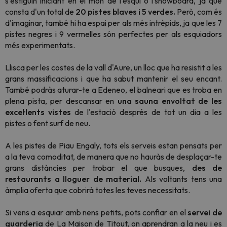
s'estiguin iniciant en el món de l'esquí o
l'snowboard,
ja que
consta d'un total de
20 pistes blaves i 5 verdes.
Però, com és
d'imaginar, també hi ha espai per als més intrèpids, ja que les 7
pistes negres i 9 vermelles són perfectes per als esquiadors
més experimentats.
Llisca per les costes de la vall d'Aure, un lloc que ha resistit a les
grans massificacions i que ha sabut mantenir el seu encant.
També podràs aturar-te a Edeneo, el balneari que es troba en
plena pista, per descansar en
una sauna envoltat de les
excel·lents vistes
de l'estació després de tot un dia a les
pistes o fent surf de neu.
A les pistes de Piau Engaly, tots els serveis estan pensats per
a la teva comoditat, de manera que no hauràs de desplaçar-te
grans distàncies per trobar el que busques,
des de
restaurants a lloguer de material.
Als voltants tens una
àmplia oferta que cobrirà totes les teves necessitats.
Si vens a esquiar amb nens petits, pots confiar en el
servei de
guarderia
de La Maison de Titout, on aprendran a la neu i es