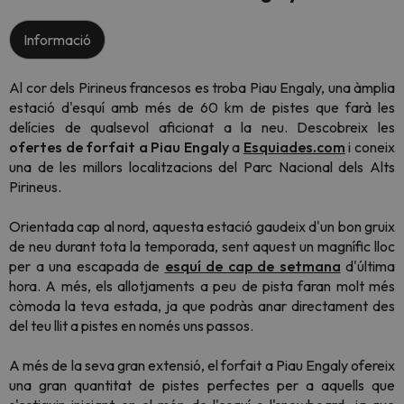
Informació
Al cor dels Pirineus francesos es troba Piau Engaly, una àmplia
estació d'esquí amb més de 60 km de pistes que farà les
delícies de qualsevol aficionat a la neu. Descobreix les
ofertes de forfait a Piau Engaly
a
Esquiades.com
i coneix
una de les millors localitzacions del Parc Nacional dels Alts
Pirineus.
Orientada cap al nord, aquesta estació gaudeix d'un bon gruix
de neu durant tota la temporada, sent aquest un magnífic lloc
per a una escapada de
esquí de cap de setmana
d'última
hora. A més, els allotjaments a peu de pista faran molt més
còmoda la teva estada, ja que podràs anar directament des
del teu llit a pistes en només uns passos.
A més de la seva gran extensió, el forfait a Piau Engaly ofereix
una gran quantitat de pistes perfectes per a aquells que