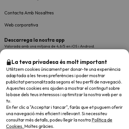
Contacta Amb Nosaltres
Web corporativa
Descarrega la nostra app
Valorada amb una mitjana de 4,6/5 en iOS i Android.
La teva privadesa és molt important
Utilitzem cookies únicament per donar-te una experiència
adaptada a les teves preferències i poder mostrar
publicitat personalitzada segons el teu perfil de navegació.
Aquestes cookies ens ajuden a mostrar el contingut sobre
la base dels teus interessos i optimitzar la nostra web per a
tu.
En fer clic a "Acceptar i tancar", faràs que et puguem oferir
Acceptem
una navegació més eficient i rellevant. Si necessiteu
consultar més detalls, podeu llegir la nostra
Política de
Cookies.
Moltes gràcies.