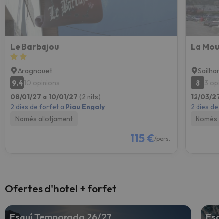
Le Barbajou
La Mou
Aragnouet
Sailha
9.4
8
10 opinions
3 op
08/01/27 a 10/01/27
(2 nits)
12/03/2
2 dies de forfet a
Piau Engaly
2 dies de
Només allotjament
Només 
115 €
/pers.
Ofertes d'hotel + forfet
Esquí Temporada 26/27
Es