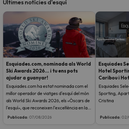
Últimes notícies d'esquí
Esquiades.com, nominada als World
Esquiades Se
Ski Awards 2026… i tu ens pots
Hotel Sport
ajudar a guanyar!
Caribou i Hot
Esquiades.com ha estat nominada com el
Esquiades Sele
millor operador de viatges d'esquí del món
Sporting, Apar
als World Ski Awards 2026, els «Òscars de
Cristina
l'esquí», que reconeixen l'excel·lència en la
indústria de l'esquí. Vota ara i ajuda'ns a
Publicada:
07/08/2026
Publicada:
02/
arribar al capdamunt!