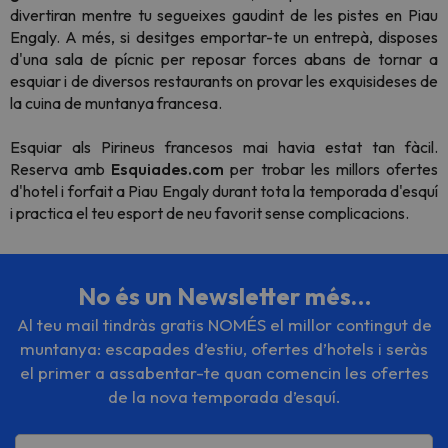
divertiran mentre tu segueixes gaudint de les pistes en Piau
Engaly. A més, si desitges emportar-te un entrepà, disposes
d'una sala de pícnic per reposar forces abans de tornar a
esquiar i de diversos restaurants on provar les exquisideses de
la cuina de muntanya francesa.
Esquiar als Pirineus francesos mai havia estat tan fàcil.
Reserva amb
Esquiades.com
per trobar les millors ofertes
d'hotel i forfait a Piau Engaly durant tota la temporada d'esquí
i practica el teu esport de neu favorit sense complicacions.
No és un Newsletter més…
Al teu mail tindràs gratis NOMÉS el millor contingut de
muntanya: escapades d’estiu, ofertes d’hotels i seràs
el primer a assabentar-te quan comencin les ofertes
de la nova temporada d’esquí.