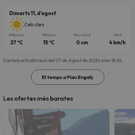
Dimarts 11, d’agost
Cels clars
Màxima
Mínima
Neu nova
Vent
27 ºC
15 ºC
0 cm
4 km/h
Darrera actualització del 07 de Agost de 2026 a les 18:34
El temps a Piau Engaly
Les ofertes més barates