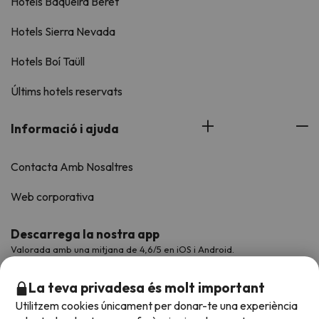
Hotels Baqueira Beret
Hotels Sierra Nevada
Hotels Boí Taüll
Últims hotels reservats
Informació i ajuda
Contacta Amb Nosaltres
Web corporativa
Descarrega la nostra app
Valorada amb una mitjana de 4,6/5 en iOS i Android.
La teva privadesa és molt important
Utilitzem cookies únicament per donar-te una experiència