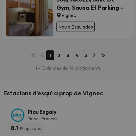
Gym, Sauna Et Parking -
Vignec
Nou a Esquiades
1
2
3
4
5
1 - 15 de més de 76 allotjaments
Estacions d'esquí a prop de Vignec
Piau Engaly
Pirineu Francès
8.1
119 opinions