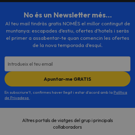
No és un Newsletter més…
Al teu mail tindràs gratis NOMÉS el millor contingut de
muntanya: escapades d’estiu, ofertes d’hotels i seràs
el primer a assabentar-te quan comencin les ofertes
de la nova temporada d’esquí.
Introdueix el teu email
Apuntar-me GRATIS
En subscriure't, confirmes haver llegit i estar d'acord amb la
Política
de Privadesa
.
Altres portals de viatges del grup i principals
col·laboradors