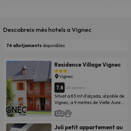
Descobreix més hotels a Vignec
76
allotjaments
disponibles
Residence Village Vignec
Vignec
7.8
325 opinions
Situat a 83 mt d'alçada, al poble de
Vignec, a 9 metres de Vielle Aure i
de St. Lary, a 1 km del telesfèric
(minibus gratuït), ia 8 metres de les
termes. La residència Village
Joli petit appartement au
Vignec es compon de 48