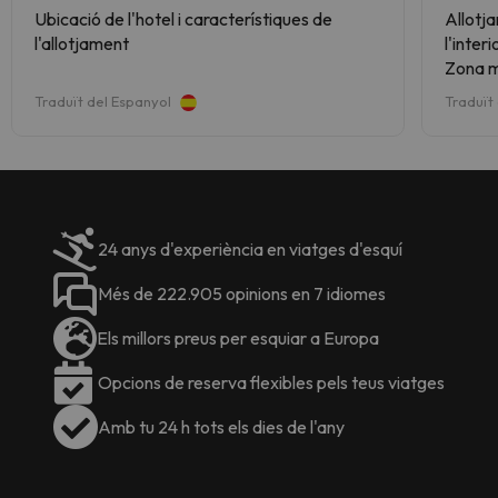
Ubicació de l'hotel i característiques de
Allotj
l'allotjament
l'inter
Zona m
Traduït del Espanyol
Traduït
24 anys d'experiència en viatges d'esquí
Més de 222.905 opinions en 7 idiomes
Els millors preus per esquiar a Europa
Opcions de reserva flexibles pels teus viatges
Amb tu 24 h tots els dies de l'any