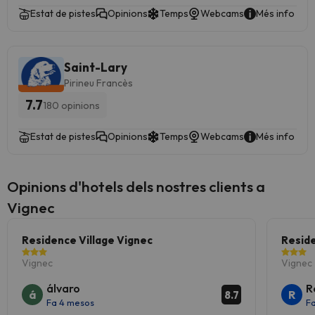
Estat de pistes
Opinions
Temps
Webcams
Més info
Saint-Lary
Pirineu Francès
7.7
180 opinions
Estat de pistes
Opinions
Temps
Webcams
Més info
Opinions d'hotels dels nostres clients a
Vignec
Residence Village Vignec
Reside
Vignec
Vignec
álvaro
R
á
R
8.7
Fa 4 mesos
F