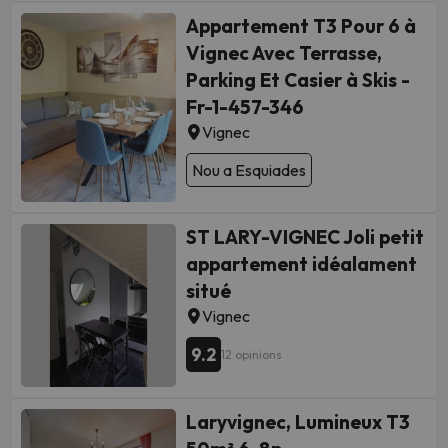
Appartement T3 Pour 6 à
Vignec Avec Terrasse,
Parking Et Casier à Skis -
Fr-1-457-346
Vignec
Nou a Esquiades
ST LARY-VIGNEC Joli petit
appartement idéalament
situé
Vignec
9.2
12 opinions
Laryvignec, Lumineux T3