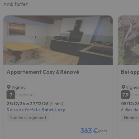
Amb forfet
Appartement Cosy & Rénové
Vignec
Vigne
7
7.9
5 opinions
14 o
23/12/26 a 27/12/26
(4 nits)
05/12/26
3 dies de forfet a
Saint-Lary
6 dies de
Només allotjament
Només 
363 €
/pers.