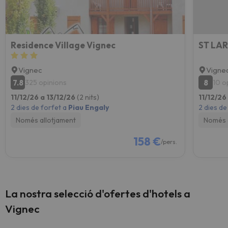
Residence Village Vignec
Vignec
Vigne
7.8
8
325 opinions
10 o
11/12/26 a 13/12/26
(2 nits)
11/12/26
2 dies de forfet a
Piau Engaly
2 dies de
Només allotjament
Només 
158 €
/pers.
La nostra selecció d'ofertes d'hotels a
Vignec