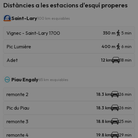
Distàncies a les estacions d'esquí properes
Saint-Lary
100 km esquiables
Vignec - Saint-Lary 1700
350 m
5 min
Pic Lumière
400 m
6 min
Adet
12 km
18 min
Piau Engaly
65 km esquiables
remonte 2
18.3 km
26 min
Pic du Piau
18.3 km
26 min
remonte 3
18.8 km
25 min
remonte 4
19.8 km
29 min