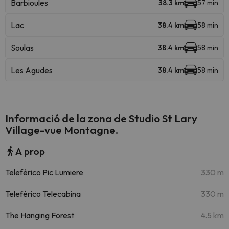
Barbioules
38.3 km
57 min
Lac
38.4 km
58 min
Soulas
38.4 km
58 min
Les Agudes
38.4 km
58 min
Informació de la zona de Studio St Lary
Village-vue Montagne.
A prop
Teleférico Pic Lumiere
330 m
Teleférico Telecabina
330 m
The Hanging Forest
4.5 km