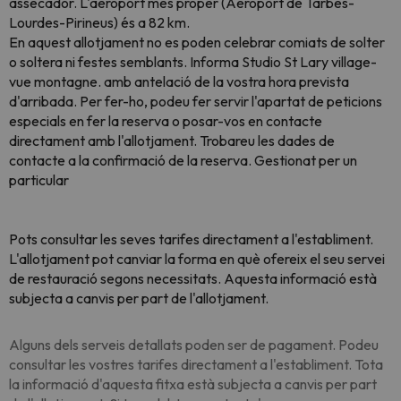
assecador. L'aeroport més proper (Aeroport de Tarbes-
Lourdes-Pirineus) és a 82 km.
En aquest allotjament no es poden celebrar comiats de solter
o soltera ni festes semblants. Informa Studio St Lary village-
vue montagne. amb antelació de la vostra hora prevista
d'arribada. Per fer-ho, podeu fer servir l'apartat de peticions
especials en fer la reserva o posar-vos en contacte
directament amb l'allotjament. Trobareu les dades de
contacte a la confirmació de la reserva. Gestionat per un
particular
Pots consultar les seves tarifes directament a l'establiment.
L'allotjament pot canviar la forma en què ofereix el seu servei
de restauració segons necessitats. Aquesta informació està
subjecta a canvis per part de l'allotjament.
Alguns dels serveis detallats poden ser de pagament. Podeu
consultar les vostres tarifes directament a l'establiment. Tota
la informació d'aquesta fitxa està subjecta a canvis per part