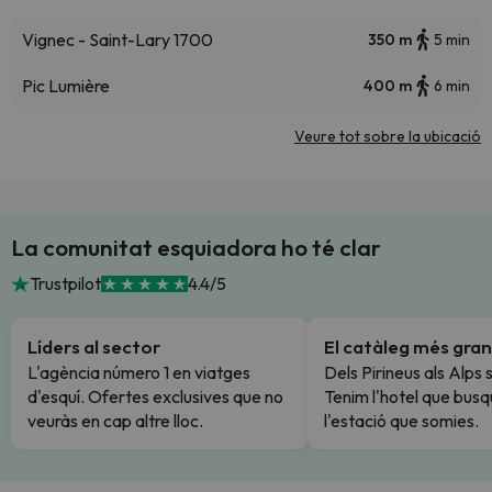
Vignec - Saint-Lary 1700
350 m
5 min
Pic Lumière
400 m
6 min
Veure tot sobre la ubicació
La comunitat esquiadora ho té clar
Trustpilot
4.4/5
Líders al sector
El catàleg més gran
L'agència número 1 en viatges
Dels Pirineus als Alps 
d'esquí. Ofertes exclusives que no
Tenim l'hotel que busq
veuràs en cap altre lloc.
l'estació que somies.