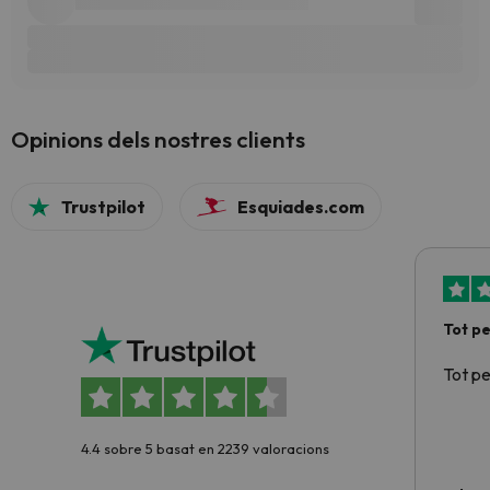
Opinions dels nostres clients
Trustpilot
Esquiades.com
Tot p
Tot p
4.4 sobre 5 basat en 2239 valoracions