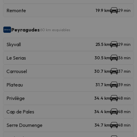
Remonte
19.9 km
29 min
Peyragudes
60 km esquiables
Skyvall
25.5 km
29 min
Le Serias
30.5 km
36 min
Carrousel
30.7 km
37 min
Plateau
31.7 km
39 min
Privilège
34.4 km
48 min
Cap de Pales
34.4 km
48 min
Serre Doumenge
34.7 km
48 min