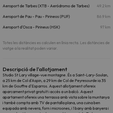
Aeroport de Tarbes (XTB - Aeródromo de Tarbes)
49.2 km
Aeroport de Pau - Pau - Pirineos (PUF)
86.9 km
Aeroport d'Osca - Pirineus (HSK)
97 km
Totes les distàncies es calculen en línia recta. Les distàncies de
viatge a la realitat poden variar.
Descripció de l'allotjament
Studio St Lary village-vue montagne. És a Saint-Lary-Soulan,
a 25 km de Col d'Aspin, a 29 km de Col de Peyresourde ia 35
km de Gouffre d'Esparros. Aquest allotjament ofereix
aparcament privat gratuït i accés a un balcó. Aquest
apartament ofereix una terrassa amb vista sobre la muntanya
i també compta amb TV de pantalla plana, una cuina ben
equipada amb nevera, forn i microones, i 1 bany amb banyera i