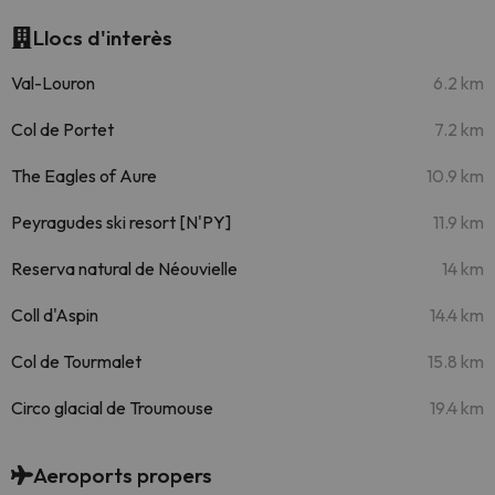
Llocs d'interès
Val-Louron
6.2 km
Col de Portet
7.2 km
The Eagles of Aure
10.9 km
Peyragudes ski resort [N'PY]
11.9 km
Reserva natural de Néouvielle
14 km
Coll d'Aspin
14.4 km
Col de Tourmalet
15.8 km
Circo glacial de Troumouse
19.4 km
Aeroports propers