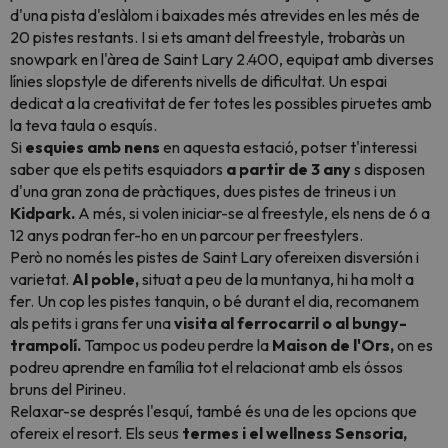
d'una pista d'eslàlom i baixades més atrevides en les més de
20 pistes restants. I si ets amant del freestyle, trobaràs un
snowpark en l'àrea de Saint Lary 2.400, equipat amb diverses
línies
slopstyle
de diferents nivells de dificultat. Un espai
dedicat a la creativitat de fer totes les possibles piruetes amb
la teva taula o esquís.
Si
esquies amb nens
en aquesta estació, potser t'interessi
saber que els petits esquiadors
a partir de 3 any
s disposen
d'una gran zona de pràctiques, dues pistes de trineus i un
Kidpark.
A més, si volen iniciar-se al freestyle, els nens de 6 a
12 anys podran fer-ho en un
parcour
per
freestylers.
Però no només les pistes de Saint Lary ofereixen disversión i
varietat.
Al poble,
situat a peu de la muntanya, hi ha molt a
fer. Un cop les pistes tanquin, o bé durant el dia, recomanem
als petits i grans fer una
visita al ferrocarril o al bungy-
trampolí.
Tampoc us podeu perdre la
Maison de l'Ors,
on es
podreu aprendre en família tot el relacionat amb els óssos
bruns del Pirineu.
Relaxar-se després l'esquí, també és una de les opcions que
ofereix el resort. Els seus
termes i el wellness Sensoria,