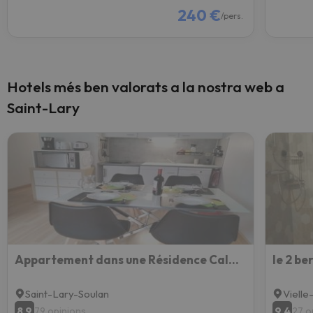
240 €
/pers.
Hotels més ben valorats a la nostra web a
Saint-Lary
Appartement dans une Résidence Calme (4 Personnes)
Saint-Lary-Soulan
Vielle
8.9
9.4
79 opinions
27 o