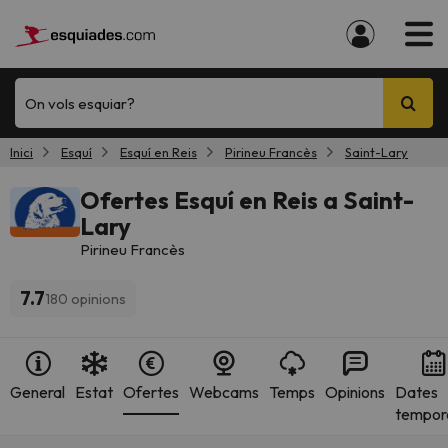
On vols esquiar?
Inici
Esquí
Esquí en Reis
Pirineu Francès
Saint-Lary
Ofertes Esquí en Reis a Saint-
Lary
Pirineu Francès
7.7
180 opinions
General
Estat
Ofertes
Webcams
Temps
Opinions
Dates
tempor