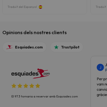
Traduït del Espanyol
Traduït
Opinions dels nostres clients
Esquiades.com
Trustpilot
J
J
F
Per pr
vam re
canvia
gràcie
El 97.3 tornaria a reservar amb Esquiades.com