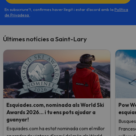
En subscriure't, confirmes haver llegit i estar d'acord amb la
Política
de Privadesa
.
Últimes notícies a Saint-Lary
Esquiades.com, nominada als World Ski
Pow We
Awards 2026… i tu ens pots ajudar a
esquia
guanyar!
Busques 
Esquiades.com ha estat nominada com el millor
Frances