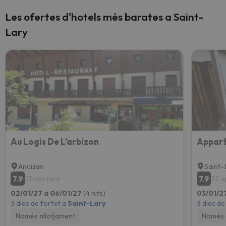
Les ofertes d'hotels més barates a Saint-
Lary
Au Logis De L'arbizon
Ancizan
Saint-
7.9
7.9
21 opinions
72 o
02/01/27 a 06/01/27
(4 nits)
03/01/2
3 dies de forfet a
Saint-Lary
3 dies de
Només allotjament
Només 