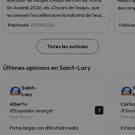
operador de viatges d'esquí del món als World
millors 
Ski Awards 2026, els «Òscars de l'esquí», que
descomp
reconeixen l'excel·lència en la indústria de l'esquí.
Vota ara i ajuda'ns a arribar al capdamunt!
Publicada:
07/08/2026
Publica
Totes les notícies
Últimes opinions en Saint-Lary
Saint-
Lary
Alberto
Carlo
7
Esquiador avançat
Snow
Fa 4 mesos
Fa 4 m
Pistas largas con dificultad media
Estaci