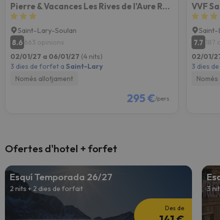
Pierre & Vacances Les Rives de l'Aure Résidence
Saint-Lary-Soulan
Saint-
8.6
7.7
663 opinions
187 
02/01/27 a 06/01/27
(4 nits)
02/01/2
3 dies de forfet a
Saint-Lary
3 dies de
Només allotjament
Només 
295 €
/pers.
Ofertes d'hotel + forfet
Esquí Temporada 26/27
Es
2 nits + 2 dies de forfait
3 ni
Des de
141 €