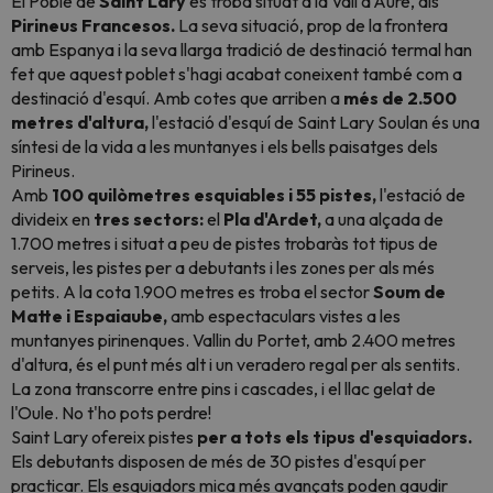
El Poble de
Saint Lary
es troba situat a la Vall d'Aure, als
Pirineus Francesos.
La seva situació, prop de la frontera
amb Espanya i la seva llarga tradició de destinació termal han
fet que aquest poblet s'hagi acabat coneixent també com a
destinació d'esquí. Amb cotes que arriben a
més de 2.500
metres d'altura,
l'estació d'esquí de Saint Lary Soulan és una
síntesi de la vida a les muntanyes i els bells paisatges dels
Pirineus.
Amb
100 quilòmetres esquiables i 55 pistes,
l'estació de
divideix en
tres sectors:
el
Pla d'Ardet,
a una alçada de
1.700 metres i situat a peu de pistes trobaràs tot tipus de
serveis, les pistes per a debutants i les zones per als més
petits. A la cota 1.900 metres es troba el sector
Soum de
Matte i Espaiaube,
amb espectaculars vistes a les
muntanyes pirinenques. Vallin du Portet, amb 2.400 metres
d'altura, és el punt més alt i un veradero regal per als sentits.
La zona transcorre entre pins i cascades, i el llac gelat de
l'Oule. No t'ho pots perdre!
Saint Lary ofereix pistes
per a tots els tipus d'esquiadors.
Els debutants disposen de més de 30 pistes d'esquí per
practicar. Els esquiadors mica més avançats poden gaudir