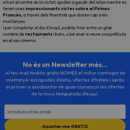
situat al centre de la ciutat, ajuden a gaudir del relax mentre es
tenen unes
impressionants vistes sobre el Pirineu
Francès,
a través dels finestrals que donen cap a les
muntanyes.
I per completar el dia d'esquí, podràs triar entre un gran
nombre de
restaurants
i bars, o bé anar a veure una pel·lícula
en el seu cinema.
No és un Newsletter més…
Al teu mail tindràs gratis NOMÉS el millor contingut de
muntanya: escapades d’estiu, ofertes d’hotels i seràs
el primer a assabentar-te quan comencin les ofertes
de la nova temporada d’esquí.
Introdueix el teu email
Apuntar-me GRATIS