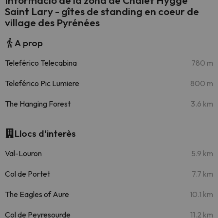
Informació de la zona de Chalet Hygge
Saint Lary - gîtes de standing en coeur de
village des Pyrénées
A prop
Teleférico Telecabina
780 m
Teleférico Pic Lumiere
800 m
The Hanging Forest
3.6 km
Llocs d'interès
Val-Louron
5.9 km
Col de Portet
7.7 km
The Eagles of Aure
10.1 km
Col de Peyresourde
11.2 km