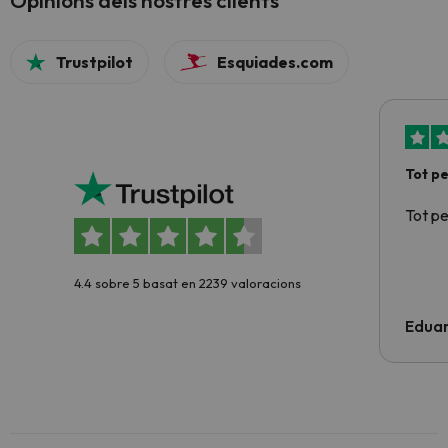
Opinions dels nostres clients
Trustpilot
Esquiades.com
Tot p
Tot p
4.4 sobre 5 basat en 2239 valoracions
Edua