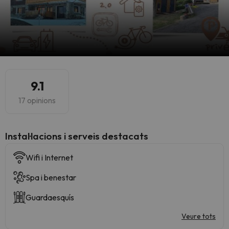
9.1
17 opinions
Instal·lacions i serveis destacats
Wifi i Internet
Spa i benestar
Guardaesquís
Veure tots