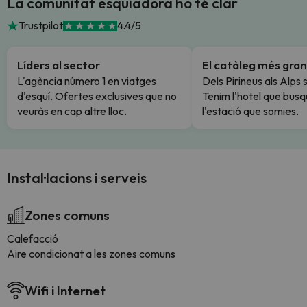
La comunitat esquiadora ho té clar
Trustpilot
4.4/5
Líders al sector
El catàleg més gran
L'agència número 1 en viatges
Dels Pirineus als Alps 
d'esquí. Ofertes exclusives que no
Tenim l'hotel que busq
veuràs en cap altre lloc.
l'estació que somies.
Instal·lacions i serveis
Zones comuns
Calefacció
Aire condicionat a les zones comuns
Wifi i Internet