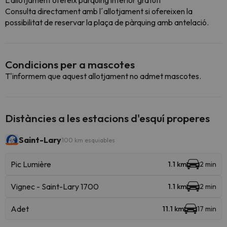
L'allotjament ofereix pàrquing interior gratuït
Consulta directament amb l´allotjament si ofereixen la
possibilitat de reservar la plaça de pàrquing amb antelació.
Condicions per a mascotes
T'informem que aquest allotjament no admet mascotes.
Distàncies a les estacions d'esquí properes
Saint-Lary
100 km esquiables
Pic Lumière
1.1 km
2 min
Vignec - Saint-Lary 1700
1.1 km
2 min
Adet
11.1 km
17 min