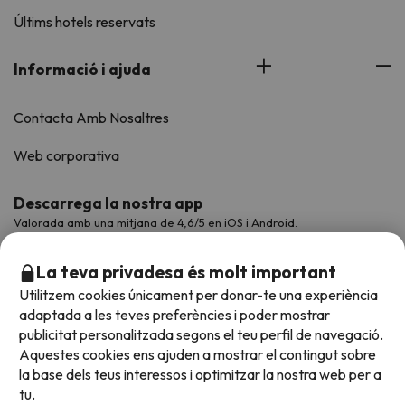
Últims hotels reservats
Informació i ajuda
Contacta Amb Nosaltres
Web corporativa
Descarrega la nostra app
Valorada amb una mitjana de 4,6/5 en iOS i Android.
La teva privadesa és molt important
Utilitzem cookies únicament per donar-te una experiència
adaptada a les teves preferències i poder mostrar
publicitat personalitzada segons el teu perfil de navegació.
Aquestes cookies ens ajuden a mostrar el contingut sobre
la base dels teus interessos i optimitzar la nostra web per a
tu.