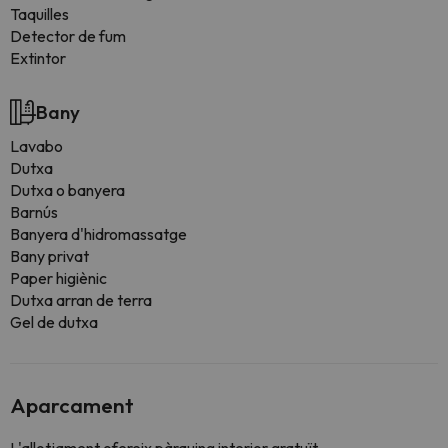
Taquilles
Detector de fum
Extintor
Bany
Lavabo
Dutxa
Dutxa o banyera
Barnús
Banyera d'hidromassatge
Bany privat
Paper higiènic
Dutxa arran de terra
Gel de dutxa
Aparcament