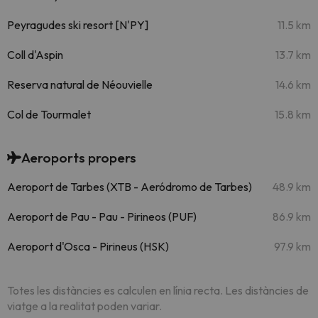
Peyragudes ski resort [N'PY]
11.5 km
Coll d'Aspin
13.7 km
Reserva natural de Néouvielle
14.6 km
Col de Tourmalet
15.8 km
Aeroports propers
Aeroport de Tarbes (XTB - Aeródromo de Tarbes)
48.9 km
Aeroport de Pau - Pau - Pirineos (PUF)
86.9 km
Aeroport d'Osca - Pirineus (HSK)
97.9 km
Totes les distàncies es calculen en línia recta. Les distàncies de
viatge a la realitat poden variar.