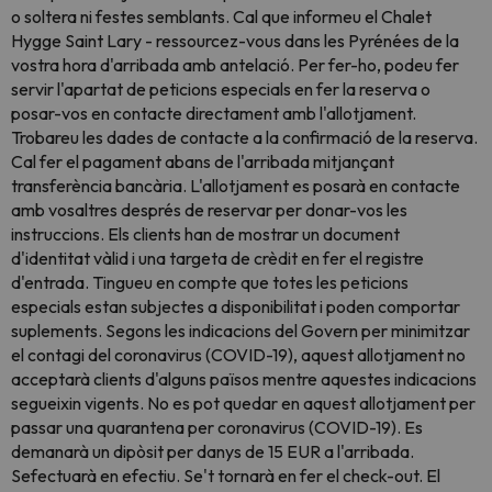
o soltera ni festes semblants. Cal que informeu el Chalet
Hygge Saint Lary - ressourcez-vous dans les Pyrénées de la
vostra hora d'arribada amb antelació. Per fer-ho, podeu fer
servir l'apartat de peticions especials en fer la reserva o
posar-vos en contacte directament amb l'allotjament.
Trobareu les dades de contacte a la confirmació de la reserva.
Cal fer el pagament abans de l'arribada mitjançant
transferència bancària. L'allotjament es posarà en contacte
amb vosaltres després de reservar per donar-vos les
instruccions. Els clients han de mostrar un document
d'identitat vàlid i una targeta de crèdit en fer el registre
d'entrada. Tingueu en compte que totes les peticions
especials estan subjectes a disponibilitat i poden comportar
suplements. Segons les indicacions del Govern per minimitzar
el contagi del coronavirus (COVID-19), aquest allotjament no
acceptarà clients d'alguns països mentre aquestes indicacions
segueixin vigents. No es pot quedar en aquest allotjament per
passar una quarantena per coronavirus (COVID-19). Es
demanarà un dipòsit per danys de 15 EUR a l'arribada.
Sefectuarà en efectiu. Se't tornarà en fer el check-out. El