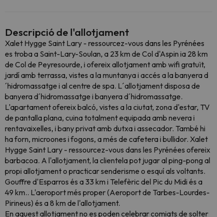
Descripció de l'allotjament
Xalet Hygge Saint Lary - ressourcez-vous dans les Pyrénées
es troba a Saint-Lary-Soulan, a 23 km de Col d'Aspin ia 28 km
de Col de Peyresourde, i ofereix allotjament amb wifi gratuït,
jardí amb terrassa, vistes a la muntanya i accés a la banyera d
´hidromassatge i al centre de spa. L´allotjament disposa de
banyera d´hidromassatge i banyera d´hidromassatge.
L'apartament ofereix balcó, vistes a la ciutat, zona d'estar, TV
de pantalla plana, cuina totalment equipada amb nevera i
rentavaixelles, i bany privat amb dutxa i assecador. També hi
ha forn, microones i fogons, a més de cafetera i bullidor. Xalet
Hygge Saint Lary - ressourcez-vous dans les Pyrénées ofereix
barbacoa. A l'allotjament, la clientela pot jugar al ping-pong al
propi allotjament o practicar senderisme o esquí als voltants.
Gouffre d'Esparros és a 33 km i Telefèric del Pic du Midi és a
49 km.. L'aeroport més proper (Aeroport de Tarbes-Lourdes-
Pirineus) és a 8 km de l'allotjament.
En aquest allotjament no es poden celebrar comiats de solter