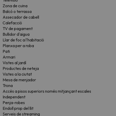
Televisió
Zona de cuina
Balcó o terrassa
Assecador de cabell
Calefacció
TV de pagament
Bullidor d'aigua
Llar de foc a l'habitació
Planxa per a roba
Pati
Armari
Vistes al jardí
Productes de neteja
Vistes a la ciutat
Mesa de menjador
Trona
Accés a pisos superiors només mitjançant escales
Independent
Penja-robes
Endoll prop del llit
Serveis de streaming