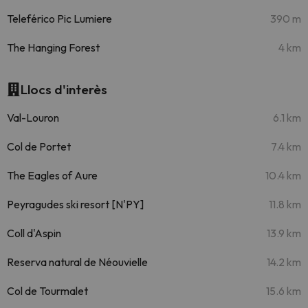
Teleférico Pic Lumiere
390 m
The Hanging Forest
4 km
Llocs d'interès
Val-Louron
6.1 km
Col de Portet
7.4 km
The Eagles of Aure
10.4 km
Peyragudes ski resort [N'PY]
11.8 km
Coll d'Aspin
13.9 km
Reserva natural de Néouvielle
14.2 km
Col de Tourmalet
15.6 km