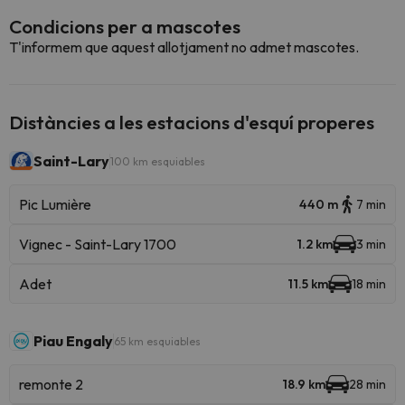
Condicions per a mascotes
T'informem que aquest allotjament no admet mascotes.
Distàncies a les estacions d'esquí properes
Saint-Lary
100 km esquiables
Pic Lumière
440 m
7 min
Vignec - Saint-Lary 1700
1.2 km
3 min
Adet
11.5 km
18 min
Piau Engaly
65 km esquiables
remonte 2
18.9 km
28 min