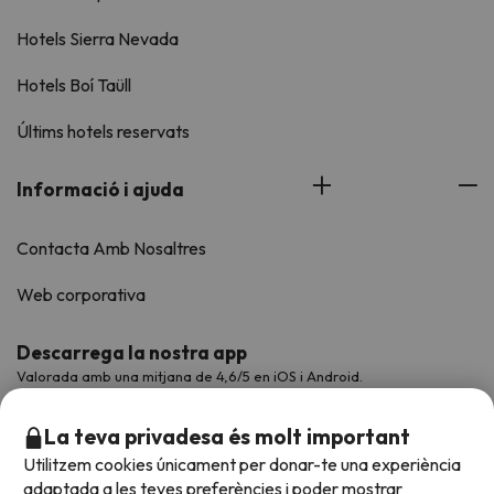
Hotels Sierra Nevada
Hotels Boí Taüll
Últims hotels reservats
Informació i ajuda
Contacta Amb Nosaltres
Web corporativa
Descarrega la nostra app
Valorada amb una mitjana de 4,6/5 en iOS i Android.
La teva privadesa és molt important
Utilitzem cookies únicament per donar-te una experiència
adaptada a les teves preferències i poder mostrar