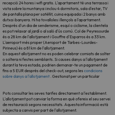
recepció 24 hores i wifi gratis. L'apartament té una terrassa i
vista sobre la muntanya i inclou 4 dormitoris, sala d'estar, TV
de pantalla plana per satèl·lit, cuina equipada i 2 banys amb
dutxa i banyera. Hi ha tovalloles i llençols a l'apartament.
Després d'un dia de senderisme, esquí o ciclisme, la clientela
es pot relaxar al jardí o al saló d'ús comú. Col de Peyresourde
és a 28 km de l'allotjament i Gouffre d'Esparros és a 33 km.
L'aeroport més proper (Aeroport de Tarbes-Lourdes-
Pirineus) és a 81 km de l'allotjament.
En aquest allotjament no es poden celebrar comiats de solter
o soltera ni festes semblants. Si causes danys a l'allotjament
durant la teva estada, podrien demanar-te un pagament de
fins a 5 EUR després del check-out, segons les
condicions
sobre danys a l'allotjament
. Gestionat per un particular
Pots consultar les seves tarifes directament a l'establiment.
L'allotjament pot canviar la forma en què ofereix el seu servei
de restauració segons necessitats. Aquesta informació està
subjecta a canvis per part de l'allotjament.