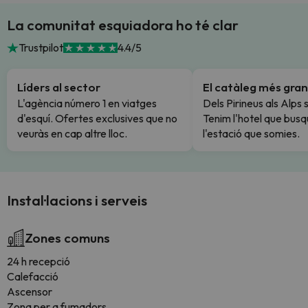
La comunitat esquiadora ho té clar
Trustpilot
4.4/5
Líders al sector
El catàleg més gran
L'agència número 1 en viatges
Dels Pirineus als Alps 
d'esquí. Ofertes exclusives que no
Tenim l'hotel que busq
veuràs en cap altre lloc.
l'estació que somies.
Instal·lacions i serveis
Zones comuns
24 h recepció
Calefacció
Ascensor
Zona per a fumadors