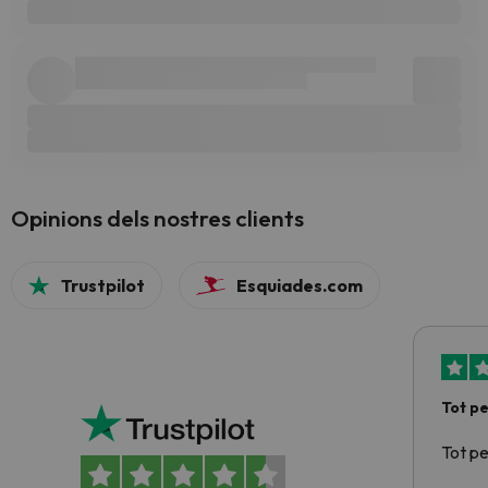
Opinions dels nostres clients
Trustpilot
Esquiades.com
Tot p
Tot p