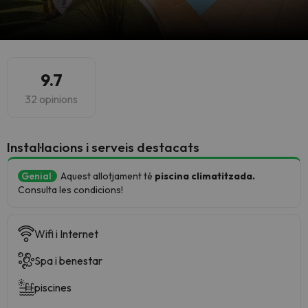
9.7
32 opinions
Instal·lacions i serveis destacats
Genial
Aquest allotjament té
piscina climatitzada.
Consulta les condicions!
Wifi i Internet
Spa i benestar
piscines