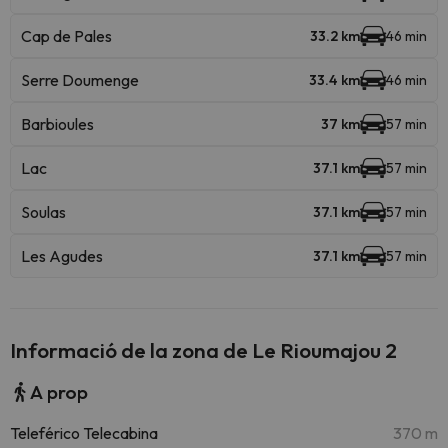
Cap de Pales
33.2 km
46 min
Serre Doumenge
33.4 km
46 min
Barbioules
37 km
57 min
Lac
37.1 km
57 min
Soulas
37.1 km
57 min
Les Agudes
37.1 km
57 min
Informació de la zona de Le Rioumajou 2
A prop
Teleférico Telecabina
370 m