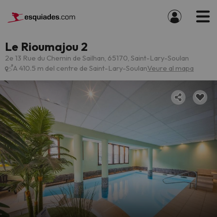
Le Rioumajou 2
2e 13 Rue du Chemin de Sailhan, 65170, Saint-Lary-Soulan
A 410.5 m del centre de Saint-Lary-Soulan
Veure al mapa