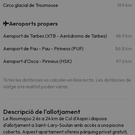
Circo glacial de Troumouse
19.9 km
Aeroports propers
Aeroport de Tarbes (XTB - Aeródromo de Tarbes)
48.9 km
Aeroport de Pau - Pau - Pirineos (PUF)
86.8 km
Aeroport d'Osca - Pirineus (HSK)
97.6 km
Totes les distàncies es calculen en línia recta. Les distàncies de
viatge a la realitat poden variar.
Descripció de l'allotjament
Le Rioumajou 2 és a 24 km de Col d'Aspin i disposa
d'allotjament a Saint-Lary-Soulan amb accés a una piscina
coberta. Aquest apartament ofereix pàrquing privat gratuït,