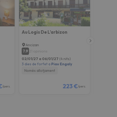
Au Logis De L'arbizon
Ancizan
Cauteret
7.9
7.7
21 opinions
46 opin
02/01/27 a 06/01/27
(4 nits)
03/01/27 a
3 dies de forfet a
Piau Engaly
3 dies de fo
Només allotjament
Només all
€
223 €
/pers.
/pers.