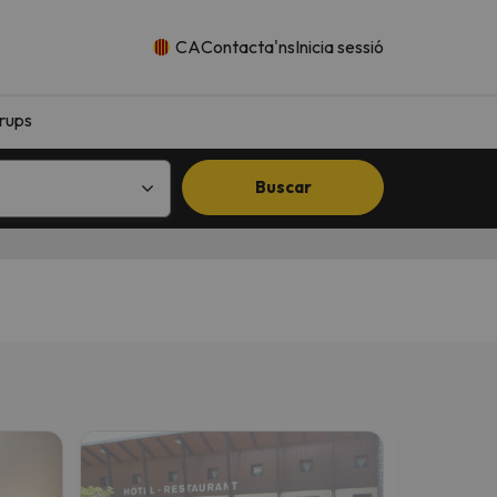
CA
Contacta'ns
Inicia sessió
rups
Buscar