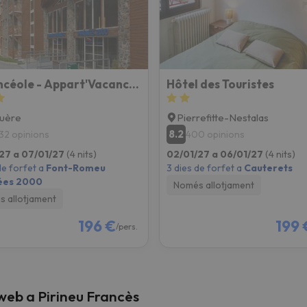
el nord. Quan trobi la seva brúixola torna.
Vacancéole - Appart'Vacances Pyrénées 2000
Hôtel des Touristes
uère
Pierrefitte-Nestalas
8.2
32 opinions
400 opinions
27 a 07/01/27
(4 nits)
02/01/27 a 06/01/27
(4 nits)
de forfet a
Font-Romeu
3 dies de forfet a
Cauterets
ées 2000
Només allotjament
 allotjament
196 €
199 
/pers.
 web a Pirineu Francès