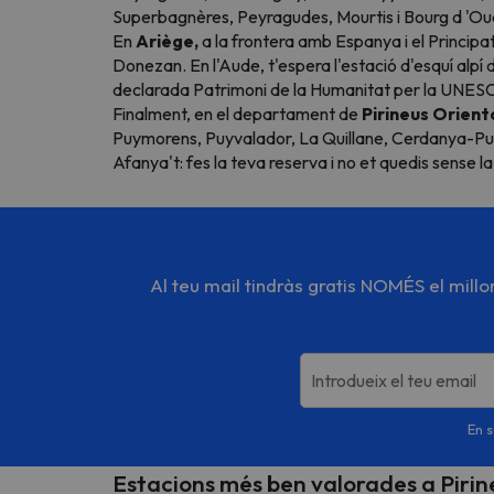
Superbagnères, Peyragudes, Mourtis i Bourg d 'Oueil
En
Ariège,
a la frontera amb Espanya i el Princip
Donezan. En l'Aude, t'espera l'estació d'esquí alpí
declarada Patrimoni de la Humanitat per la UNESCO 
Finalment, en el departament de
Pirineus Orienta
Puymorens, Puyvalador, La Quillane, Cerdanya-Pu
Afanya't: fes la teva reserva i no et quedis sense l
Al teu mail tindràs gratis NOMÉS el mill
Introdueix el teu email
En s
Estacions més ben valorades a Piri