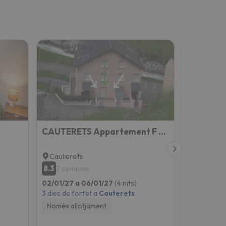
CAUTERETS Appartement F 2 vue sur montagne
Cauterets
Cauteret
8.3
7.7
7 opinions
46 opin
02/01/27 a 06/01/27
(4 nits)
02/01/27 a
3 dies de forfet a
Cauterets
3 dies de fo
Només allotjament
Només all