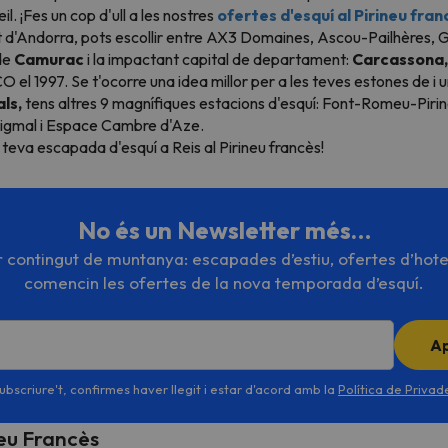
. ¡Fes un cop d'ull a les nostres
ofertes d'esquí al Pirineu fran
at d'Andorra, pots escollir entre AX3 Domaines, Ascou-Pailhères,
 de
Camurac
i la impactant capital de departament:
Carcassona,
el 1997. Se t'ocorre una idea millor per a les teves estones de i
ls,
tens altres 9 magnífiques estacions d'esquí: Font-Romeu-Pir
igmal i Espace Cambre d'Aze.
a teva escapada d'esquí a Reis al Pirineu francès!
No és un Newsletter més…
or contingut de muntanya: escapades d’estiu, ofertes d’hote
comencin les ofertes de la nova temporada d’esquí.
A
ubscriure't, confirmes haver llegit i estar d'acord amb la
Política de Priva
neu Francès