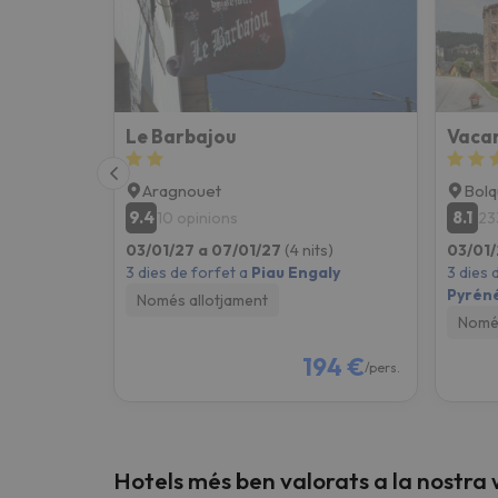
Vaja! Sembla que el nostre cercador ha perdut 
Le Barbajou
Aragnouet
Bolq
9.4
8.1
10 opinions
23
03/01/27 a 07/01/27
(4 nits)
03/01/
3 dies de forfet a
Piau Engaly
3 dies 
Pyrén
Només allotjament
Només
194 €
/pers.
Hotels més ben valorats a la nostra