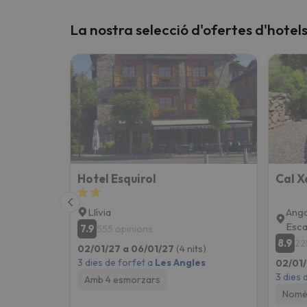
La nostra selecció d'ofertes d'hotel
Hotel Esquirol
Cal 
Llívia
Ango
Esca
7.9
555 opinions
8.9
22
02/01/27 a 06/01/27
(4 nits)
3 dies de forfet a
Les Angles
02/01/
3 dies 
Amb 4 esmorzars
Només