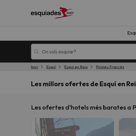
Esq
Inici
Esquí
Esquí en Reis
Pirineu Francès
Esquí
Escapades
Les millors ofertes de Esquí en Re
Les ofertes d'hotels més barates a 
!Vaja! No hem trobat resultats que coincideixi