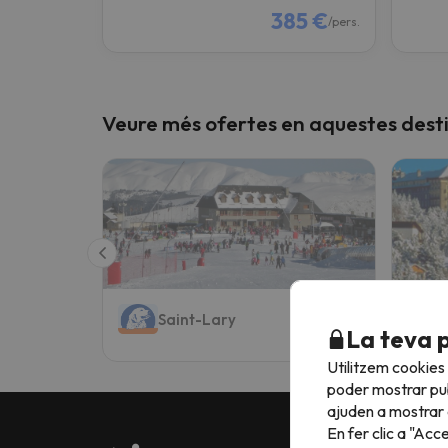
385 €
/pers.
Veure més ofertes en aquestes dest
Saint-Lary
La teva 
Utilitzem cookies
poder mostrar pub
ajuden a mostrar e
En fer clic a "Acc