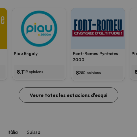
Piau Engaly
Font-Romeu Pyrénées
Pi
2000
8.1
8
119 opinions
280 opinions
Veure totes les estacions d'esquí
Itàlia
Suïssa