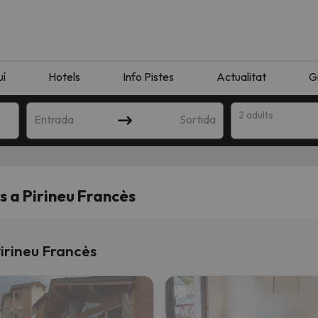
uí
Hotels
Info Pistes
Actualitat
G
2 adults
Entrada
Sortida
is a Pirineu Francès
Pirineu Francès
n amb la teva cerca. Intenteu modificar la destinació.