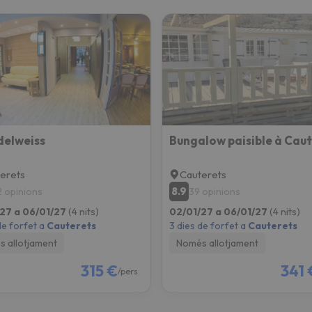
delweiss
Bungalow paisible à Caut
erets
Cauterets
8.9
2 opinions
39 opinions
27 a 06/01/27
(4 nits)
02/01/27 a 06/01/27
(4 nits)
de forfet a
Cauterets
3 dies de forfet a
Cauterets
 allotjament
Només allotjament
315 €
341 
/pers.