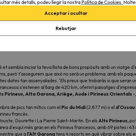
ultar més detalls, podeu llegir la nostra
Política de Cookies.
Moltes
Acceptar i ocultar
pinions en 7
Els millors preus per esquiar a
Opcions de reser
Europa
teus viatges
Rebutjar
sembla iniciar la teva llista de bons propòsits amb un viatge d'es
ims, però t'assegurem que això no serà un problema: amb els paque
s dates tan assenyalades. 'Els preus que trobaràs si que seran un
us francesos s'estenen al llarg de 420 km, oferint paisatges d'impress
lts Pirineus, Alta Garona, Ariège, Aude i Pirineus Orientals
-
mbra de pics tan mítics com el
Pic du Midi
(2.877 m) o el
d'Ossau
Pirineu francès.
touste, Gourette i La Pierre Saint-Martin. En els
Alts Pirineus,
pot
rea d'esquí més gran en els Pirineus francesos, amb 69 pistes i 
 mentre que a
l'Alt Garona
tens 4 resorts en què vibrar sobre els e