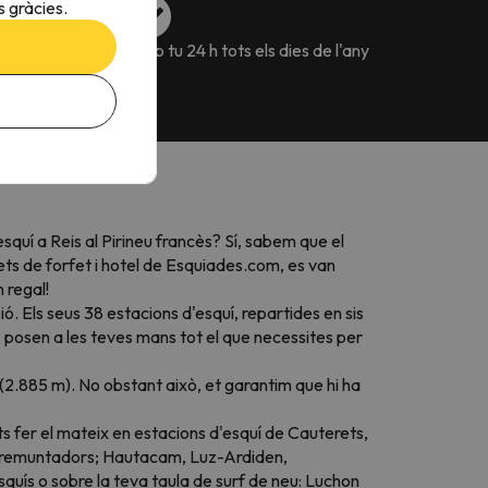
 gràcies.
va flexibles pels
Amb tu 24 h tots els dies de l'any
quí a Reis al Pirineu francès? Sí, sabem que el
ts de forfet i hotel de Esquiades.com, es van
 regal!
ió. Els seus 38 estacions d'esquí, repartides en sis
, posen a les teves mans tot el que necessites per
(2.885 m). No obstant això, et garantim que hi ha
s fer el mateix en estacions d'esquí de Cauterets,
43 remuntadors; Hautacam, Luz-Ardiden,
squís o sobre la teva taula de
surf
de
neu:
Luchon