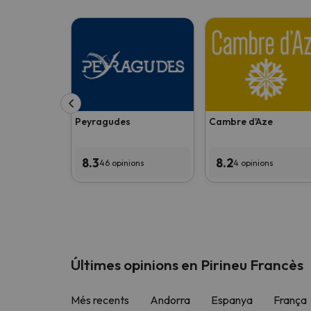
Peyragudes
Cambre d'Aze
8.3
8.2
46 opinions
4 opinions
Últimes opinions en Pirineu Francès
Més recents
Andorra
Espanya
França