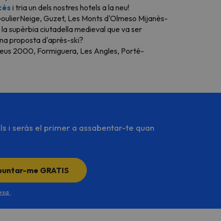
cès
i tria un dels nostres hotels a la neu!
 GoulierNeige, Guzet, Les Monts d'Olmeso Mijanès-
la supèrbia ciutadella medieval que va ser
 una proposta
d'après-ski?
ineus 2000, Formiguera, Les Angles, Porté-
ls i seràs el primer a assabentar-te quan
puntar-me GRATIS
desa
.