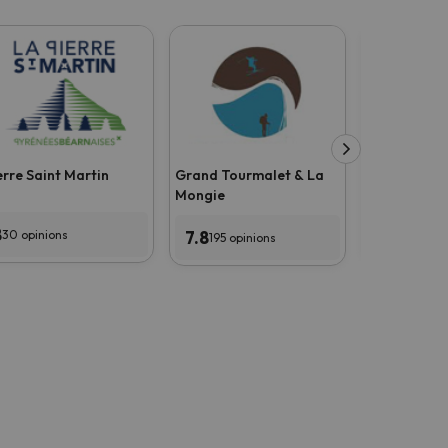
erre Saint Martin
Grand Tourmalet & La
Les Angles
Mongie
8
7.8
7.8
30 opinions
102 opin
195 opinions