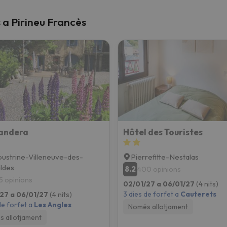
s a Pirineu Francès
Xandera
Hôtel des Touristes
ustrine-Villeneuve-des-
Pierrefitte-Nestalas
ldes
8.2
400 opinions
5 opinions
02/01/27 a 06/01/27
(4 nits)
3 dies de forfet a
Cauterets
27 a 06/01/27
(4 nits)
de forfet a
Les Angles
Només allotjament
 allotjament