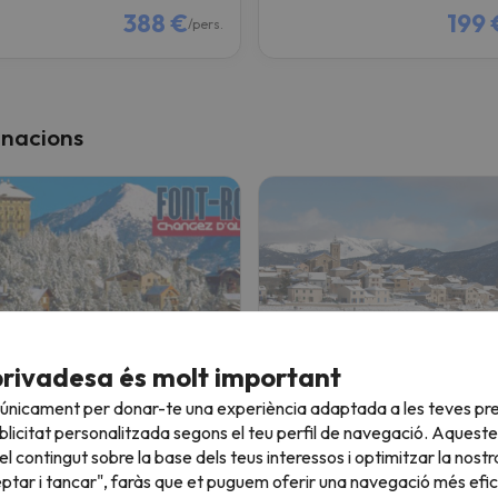
388 €
199 
/pers.
inacions
Font-Romeu Pyrénées 2000
Les Angles
privadesa és molt important
 únicament per donar-te una experiència adaptada a les teves pre
licitat personalitzada segons el teu perfil de navegació. Aqueste
l contingut sobre la base dels teus interessos i optimitzar la nostr
eptar i tancar", faràs que et puguem oferir una navegació més eficie