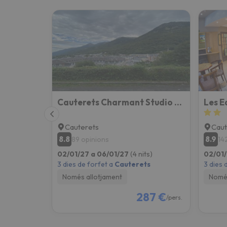
Cauterets Charmant Studio 4 Personnes
Les E
Cauterets
Caut
8.8
8.9
89 opinions
14
02/01/27 a 06/01/27
(4 nits)
02/01/
3 dies de forfet a
Cauterets
3 dies 
Només allotjament
Només
287 €
/pers.