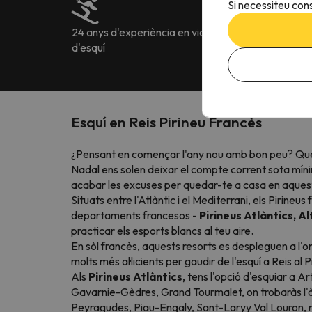
Si necessiteu cons
24 anys d'experiència en viatges
Més de 222.905 o
d'esquí
idiomes
Esquí en Reis Pirineu Francès
¿Pensant en començar l'any nou amb bon peu? Què et 
Nadal ens solen deixar el compte corrent sota mín
acabar les excuses per quedar-te a casa en aqueste
Situats entre l'Atlàntic i el Mediterrani, els Pirine
departaments francesos -
Pirineus Atlàntics, A
practicar els esports blancs al teu aire.
En sòl francès, aquests resorts es despleguen a l'o
molts més al·licients per gaudir de l'esquí a Reis al 
Als
Pirineus Atlàntics,
tens l'opció d'esquiar a Ar
Gavarnie-Gèdres, Grand Tourmalet, on trobaràs l'à
Peyragudes, Piau-Engaly, Sant-Laryy Val Louron,