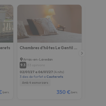
erets
Chambres d'hôtes Le Gentil Home
Gîtes Py
Arras-en-Lavedan
Lau-Bal
9.3
9.7
133 opinions
2 opini
02/01/27 a 06/01/27
(4 nits)
02/01/27 a
3 dies de forfet a
Cauterets
3 dies de fo
Amb 4 esmorzars
Només all
€
350 €
/pers.
/pers.