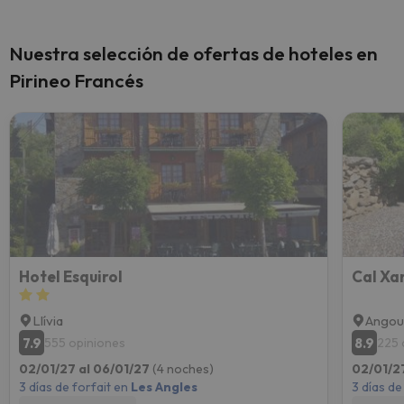
Nuestra selección de ofertas de hoteles en
Pirineo Francés
Hotel Esquirol
Cal Xa
Llívia
Angou
7.9
8.9
555 opiniones
225 
02/01/27 al 06/01/27
(4 noches)
02/01/2
3 días de forfait en
Les Angles
3 días de