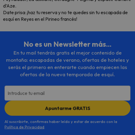
d’Aze.
Date prisa: ¡haz tu reserva y no te quedes sin tu escapada de
esquí en Reyes en el Pirineo francés!
No es un Newsletter más...
En tu mail tendrás gratis el mejor contenido de
montaña: escapadas de verano, ofertas de hoteles y
serás el primero en enterarte cuando empiecen las
ofertas de la nueva temporada de esquí.
Introduce tu email
Apuntarme GRATIS
Al suscribirte, confirmas haber leído y estar de acuerdo con la
Política de Privacidad
.