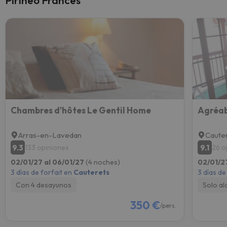
Pirineo Francés
Chambres d'hôtes Le Gentil Home
Arras-en-Lavedan
Caute
9.3
9.1
133 opiniones
26 o
02/01/27 al 06/01/27
(4 noches)
02/01/2
3 días de forfait en
Cauterets
3 días de
Con 4 desayunos
Solo al
350 €
/pers.