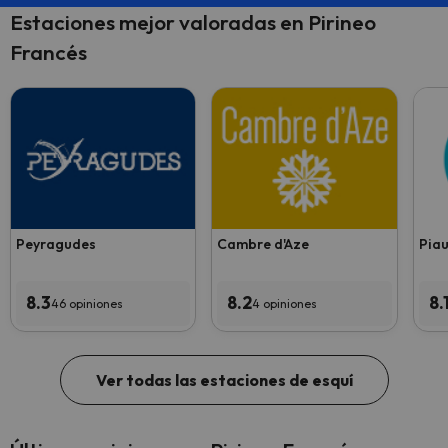
Estaciones mejor valoradas en Pirineo
Francés
Peyragudes
Cambre d'Aze
Piau
8.3
8.2
8.
46 opiniones
4 opiniones
Ver todas las estaciones de esquí