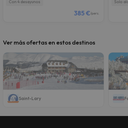
Con 4 desayunos
Solo al
385 €
/pers.
Ver más ofertas en estos destinos
Saint-Lary
F