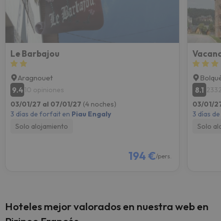
Le Barbajou
Aragnouet
Bolqu
9.4
8.1
10 opiniones
2332
03/01/27 al 07/01/27
(4 noches)
03/01/2
3 días de forfait en
Piau Engaly
3 días de
Solo alojamiento
Solo al
194 €
/pers.
Hoteles mejor valorados en nuestra web en