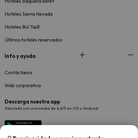
Hoteles Baqueira Beret
Hoteles Sierra Nevada
Hoteles Boí Taüll
Últimos hoteles reservados
Info y ayuda
Contáctanos
Web corporativa
Descarga nuestra app
Valorada con una media de 4,6/5 en iOS y Android.