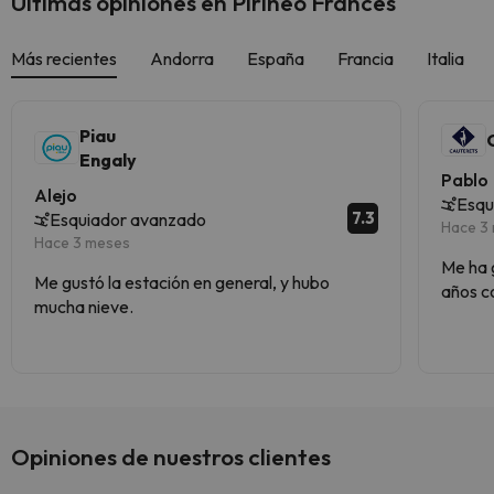
Últimas opiniones en Pirineo Francés
Más recientes
Andorra
España
Francia
Italia
Piau
Engaly
Pablo
Alejo
Esqu
7.3
Esquiador avanzado
Hace 3
Hace 3 meses
Me ha g
Me gustó la estación en general, y hubo
años co
mucha nieve.
volver
fácil, 
nota es
frecue
Opiniones de nuestros clientes