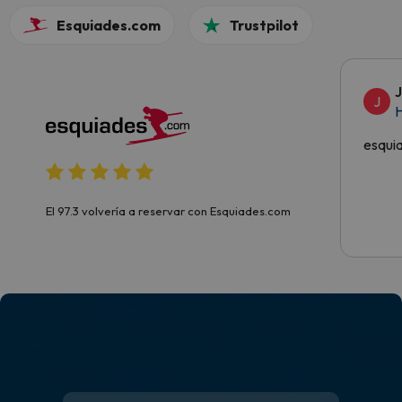
Esquiades.com
Trustpilot
J
H
esqui
El 97.3 volvería a reservar con Esquiades.com