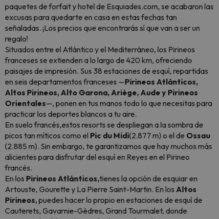
paquetes de forfait y hotel de Esquiades.com, se acabaron las
excusas para quedarte en casa en estas fechas tan
señaladas. ¡Los precios que encontrarás sí que van a ser un
regalo!
Situados entre el Atlántico y el Mediterráneo, los Pirineos
franceses se extienden a lo largo de 420 km, ofreciendo
paisajes de impresión. Sus 38 estaciones de esquí, repartidas
en seis departamentos franceses —
Pirineos Atlánticos,
Altos Pirineos, Alto Garona, Ariège, Aude y Pirineos
Orientales
—, ponen en tus manos todo lo que necesitas para
practicar los deportes blancos a tu aire.
En suelo francés,estos resorts se despliegan a la sombra de
picos tan míticos como el
Pic du Midi
(2.877 m) o el de
Ossau
(2.885 m). Sin embargo, te garantizamos que hay muchos más
alicientes para disfrutar del esquí en Reyes en el Pirineo
francés.
En los
Pirineos Atlánticos,
tienes la opción de esquiar en
Artouste, Gourette y La Pierre Saint-Martin. En los
Altos
Pirineos,
puedes hacer lo propio en estaciones de esquí de
Cauterets, Gavarnie-Gèdres, Grand Tourmalet, donde