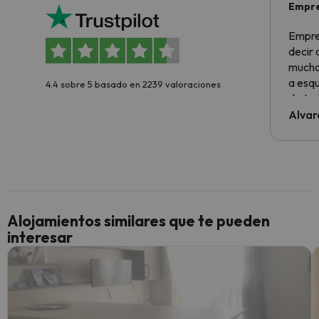
Empre
Empre
decir
muchas
a esqu
4.4 sobre 5 basado en 2239 valoraciones
de tod
al cli
Alvar
he ten
culpa 
inmobi
y un t
cancel
cance
Alojamientos similares que te pueden
perfe
interesar
diner
Recom
vacaci
esquia
extra
yo.