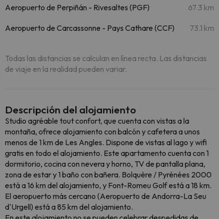
Aeropuerto de Perpiñán - Rivesaltes (PGF)
67.3 km
Aeropuerto de Carcassonne - Pays Cathare (CCF)
73.1 km
Todas las distancias se calculan en línea recta. Las distancias
de viaje en la realidad pueden variar.
Descripción del alojamiento
Studio agréable tout confort, que cuenta con vistas a la
montaña, ofrece alojamiento con balcón y cafetera a unos
menos de 1 km de Les Angles. Dispone de vistas al lago y wifi
gratis en todo el alojamiento. Este apartamento cuenta con 1
dormitorio, cocina con nevera y horno, TV de pantalla plana,
zona de estar y 1 baño con bañera. Bolquère / Pyrénées 2000
está a 16 km del alojamiento, y Font-Romeu Golf está a 18 km.
El aeropuerto más cercano (Aeropuerto de Andorra-La Seu
d'Urgell) está a 85 km del alojamiento.
En este alojamiento no se pueden celebrar despedidas de