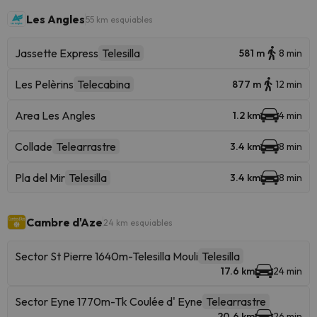
Les Angles
55 km esquiables
Jassette Express
Telesilla
581 m
8 min
Les Pelèrins
Telecabina
877 m
12 min
Area Les Angles
1.2 km
4 min
Collade
Telearrastre
3.4 km
8 min
Pla del Mir
Telesilla
3.4 km
8 min
Cambre d'Aze
24 km esquiables
Sector St Pierre 1640m-Telesilla Mouli
Telesilla
17.6 km
24 min
Sector Eyne 1770m-Tk Coulée d' Eyne
Telearrastre
20.6 km
26 min