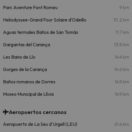
Parc Aventure Font Romeu
9 km
Heliodyssee-Grand Four Solaire d'Odeillo
10.2 km
Aguas termales Baños de San Tomás
11.7 km
Gargantas del Carança
13.8 km
Les Bains de Llo
14.4 km
Gorges de la Carança
14.6 km
Baños romanos de Dorres
14.9 km
Museo Municipal de Llívia
14.9 km
Aeropuertos cercanos
Aeropuerto de La Seu d'Urgell (LEU)
61.4 km