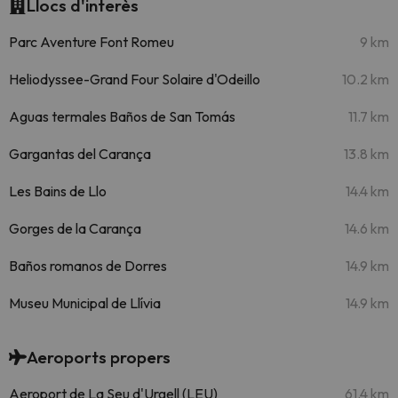
Llocs d'interès
Parc Aventure Font Romeu
9 km
Heliodyssee-Grand Four Solaire d'Odeillo
10.2 km
Aguas termales Baños de San Tomás
11.7 km
Gargantas del Carança
13.8 km
Les Bains de Llo
14.4 km
Gorges de la Carança
14.6 km
Baños romanos de Dorres
14.9 km
Museu Municipal de Llívia
14.9 km
Aeroports propers
Aeroport de La Seu d'Urgell (LEU)
61.4 km