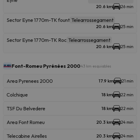
Eyne
20.6 km
26 min
Sector Eyne 1770m-TK fount
Telearrossegament
20.6 km
25 min
Sector Eyne 1770m-TK Roc
Telearrossegament
20.6 km
25 min
Font-Romeu Pyrénées 2000
43 km esquiables
Area Pyrenees 2000
17.9 km
21 min
Colchique
18 km
22 min
TSF Du Belvedere
18 km
22 min
Area Font Romeu
20.3 km
24 min
Telecabine Airelles
20.3 km
24 min