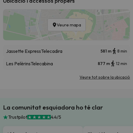
Ubicació i accessos propers
Veure mapa
Jassette Express
Telecadira
581 m
8 min
Les Pelèrins
Telecabina
877 m
12 min
Veure tot sobre la ubicació
La comunitat esquiadora ho té clar
Trustpilot
4.4/5