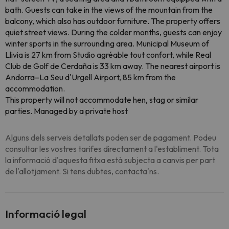
bath. Guests can take in the views of the mountain from the
balcony, which also has outdoor furniture. The property offers
quiet street views. During the colder months, guests can enjoy
winter sports in the surrounding area. Municipal Museum of
Llivia is 27 km from Studio agréable tout confort, while Real
Club de Golf de Cerdaña is 33 km away. The nearest airport is
Andorra–La Seu d'Urgell Airport, 85 km from the
accommodation.
This property will not accommodate hen, stag or similar
parties. Managed by a private host
Alguns dels serveis detallats poden ser de pagament. Podeu
consultar les vostres tarifes directament a l'establiment. Tota
la informació d'aquesta fitxa està subjecta a canvis per part
de l'allotjament. Si tens dubtes, contacta'ns.
Informació legal