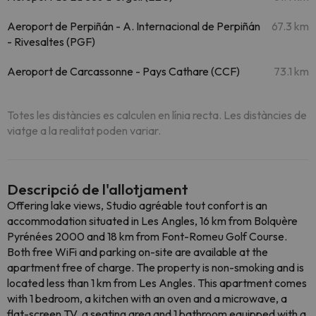
Aeroport de Perpiñán - A. Internacional de Perpiñán
67.3 km
- Rivesaltes (PGF)
Aeroport de Carcassonne - Pays Cathare (CCF)
73.1 km
Totes les distàncies es calculen en línia recta. Les distàncies de
viatge a la realitat poden variar.
Descripció de l'allotjament
Offering lake views, Studio agréable tout confort is an
accommodation situated in Les Angles, 16 km from Bolquère
Pyrénées 2000 and 18 km from Font-Romeu Golf Course.
Both free WiFi and parking on-site are available at the
apartment free of charge. The property is non-smoking and is
located less than 1 km from Les Angles. This apartment comes
with 1 bedroom, a kitchen with an oven and a microwave, a
flat-screen TV, a seating area and 1 bathroom equipped with a