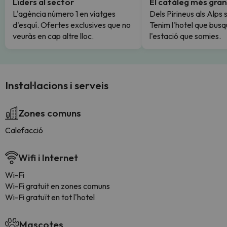
Líders al sector
El catàleg més gran
L'agència número 1 en viatges
Dels Pirineus als Alps 
d'esquí. Ofertes exclusives que no
Tenim l'hotel que busq
veuràs en cap altre lloc.
l'estació que somies.
Instal·lacions i serveis
Zones comuns
Calefacció
Wifi i Internet
Wi-Fi
Wi-Fi gratuit en zones comuns
Wi-Fi gratuït en tot l'hotel
Mascotes