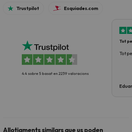
Trustpilot
Esquiades.com
Tot p
Tot p
4.4 sobre 5 basat en 2239 valoracions
Edua
Allotjaments similars que us poden