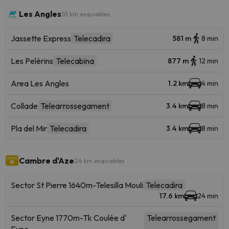
Les Angles
55 km esquiables
Jassette Express
Telecadira
581 m
8 min
Les Pelèrins
Telecabina
877 m
12 min
Area Les Angles
1.2 km
4 min
Collade
Telearrossegament
3.4 km
8 min
Pla del Mir
Telecadira
3.4 km
8 min
Cambre d'Aze
24 km esquiables
Sector St Pierre 1640m-Telesilla Mouli
Telecadira
17.6 km
24 min
Sector Eyne 1770m-Tk Coulée d'
Telearrossegament