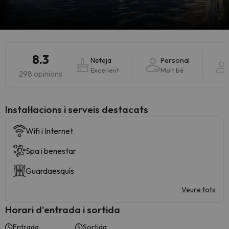
8.3
Neteja
Personal
Excel·lent
Molt bé
298 opinions
Instal·lacions i serveis destacats
Wifi i Internet
Spa i benestar
Guardaesquís
Veure tots
Horari d'entrada i sortida
Entrada
Sortida