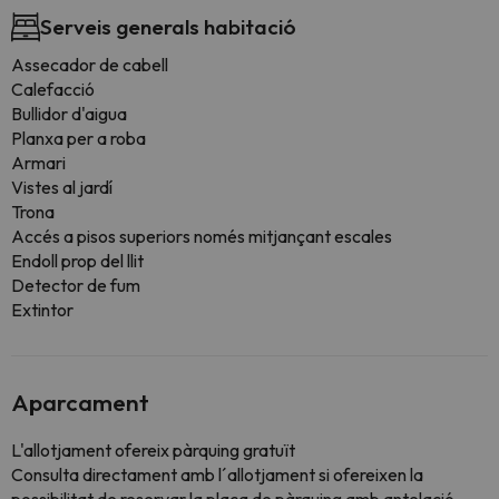
Serveis generals habitació
Assecador de cabell
Calefacció
Bullidor d'aigua
Planxa per a roba
Armari
Vistes al jardí
Trona
Accés a pisos superiors només mitjançant escales
Endoll prop del llit
Detector de fum
Extintor
Aparcament
L'allotjament ofereix pàrquing gratuït
Consulta directament amb l´allotjament si ofereixen la