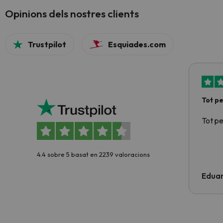
Opinions dels nostres clients
Trustpilot
Esquiades.com
Tot p
Tot p
4.4 sobre 5 basat en 2239 valoracions
Edua