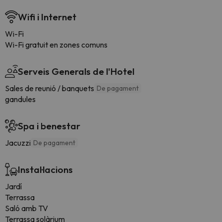
Wifi i Internet
Wi-Fi
Wi-Fi gratuit en zones comuns
Serveis Generals de l'Hotel
Sales de reunió / banquets
De pagament
gandules
Spa i benestar
Jacuzzi
De pagament
Instal·lacions
Jardí
Terrassa
Saló amb TV
Terrassa solàrium