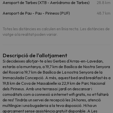
Aeroport de Tarbes (XTB - Aeródromo de Tarbes)
28.8 km
Aeroport de Pau - Pau - Pirineos (PUF)
48.7 km
Totes les distàncies es calculen en línia recta. Les distàncies de
viatge a la realitat poden variar.
Descripció de l'allotjament
Si decideixes allotjar-te a les Gerbes d'Arras-en-Lavedan,
estaràs a la muntanya, a 19,7 km de Basílica de Nostra Senyora
del Rosari ia 19,7 km de Basílica de La nostra Senyora de la
Immaculada Concepció. A més, aquest bed and breakfast és a
19,8 km de Cova de Massabielle ia 22,9 km de Parc Nacional
dels Pirineus. Amb una terrassa i jardí on descansar i
comoditats com a connexió a internet wifi gratis, no et faltarà
de res! Tindràs un servei de recepció les 24 hores, atenció
multilingüe i una bugaderia a la teva disposició. Hi ha un
aparcament sense assistència gratuït disponible. A Les