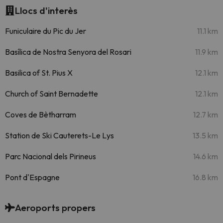
Llocs d'interès
Funiculaire du Pic du Jer
11.1 km
Basílica de Nostra Senyora del Rosari
11.9 km
Basilica of St. Pius X
12.1 km
Church of Saint Bernadette
12.1 km
Coves de Bètharram
12.7 km
Station de Ski Cauterets-Le Lys
13.5 km
Parc Nacional dels Pirineus
14.6 km
Pont d'Espagne
16.8 km
Aeroports propers