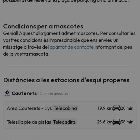
possibilitat de reservar la plaça de pàrquing amb antelació.
Condicions per a mascotes
Genial! Aquest allotjament admet mascotes. Per consultar les
vostres condicions és imprescindible que ens envieu un
missatge a través del
apartat de contacte
informant del pes
de la vostra mascota.
Distàncies a les estacions d'esquí properes
Cauterets
40 km esquiables
Area Cauterets - Lys
Telecabina
19.9 km
28 min
Telesilla pie de pistas
Telecadira
25.6 km
38 min