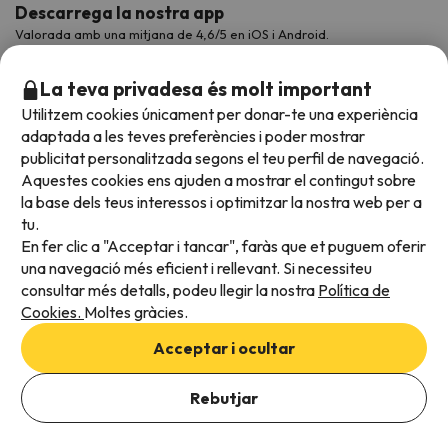
Descarrega la nostra app
Valorada amb una mitjana de 4,6/5 en iOS i Android.
La teva privadesa és molt important
Utilitzem cookies únicament per donar-te una experiència
adaptada a les teves preferències i poder mostrar
publicitat personalitzada segons el teu perfil de navegació.
Aquestes cookies ens ajuden a mostrar el contingut sobre
la base dels teus interessos i optimitzar la nostra web per a
tu.
En fer clic a "Acceptar i tancar", faràs que et puguem oferir
Acceptem
una navegació més eficient i rellevant. Si necessiteu
consultar més detalls, podeu llegir la nostra
Política de
Cookies.
Moltes gràcies.
Condicions generals
Acceptar i ocultar
Privadesa de dades
Afegeix les dates per comprovar la disponibilitat
Política de cookies
Rebutjar
Afegir dates
Viajes para ti S.L.U. Copyright © Esquiades.com 2002-2026