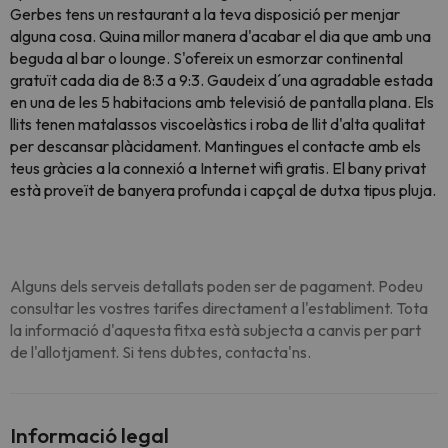
Gerbes tens un restaurant a la teva disposició per menjar
alguna cosa. Quina millor manera d'acabar el dia que amb una
beguda al bar o lounge. S'ofereix un esmorzar continental
gratuït cada dia de 8:3 a 9:3. Gaudeix d´una agradable estada
en una de les 5 habitacions amb televisió de pantalla plana. Els
llits tenen matalassos viscoelàstics i roba de llit d'alta qualitat
per descansar plàcidament. Mantingues el contacte amb els
teus gràcies a la connexió a Internet wifi gratis. El bany privat
està proveït de banyera profunda i capçal de dutxa tipus pluja.
Alguns dels serveis detallats poden ser de pagament. Podeu
consultar les vostres tarifes directament a l'establiment. Tota
la informació d'aquesta fitxa està subjecta a canvis per part
de l'allotjament. Si tens dubtes, contacta'ns.
Informació legal