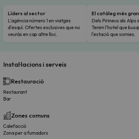
Líders al sector
El catàleg més gran
L'agència número 1 en viatges
Dels Pirineus als Alps 
d'esquí. Ofertes exclusives que no
Tenim l'hotel que busq
veuràs en cap altre lloc.
l'estació que somies.
Instal·lacions i serveis
Restauració
Restaurant
Bar
Zones comuns
Calefacció
Zona per a fumadors