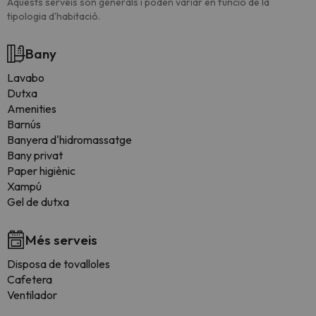
Aquests serveis són generals i poden variar en funció de la
tipologia d'habitació.
Bany
Lavabo
Dutxa
Amenities
Barnús
Banyera d'hidromassatge
Bany privat
Paper higiènic
Xampú
Gel de dutxa
Més serveis
Disposa de tovalloles
Cafetera
Ventilador