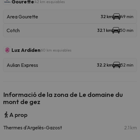
Gourette
42 km esquiables
Area Gourette
32 km
49 min
Cotch
32.1 km
50 min
Luz Ardiden
60 km esquiables
Aulian Express
32.2 km
52 min
Informació de la zona de Le domaine du
mont de gez
A prop
Thermes d'Argelès-Gazost
2.1 km