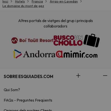
Inici
Hotels
Francia
Arras-en-Lavedan
Le domaine du mont de gez
Altres portals de viatges del grup i principals
col·laboradors
SOBRE ESQUIADES.COM
Qui Som?
FAQs - Preguntes Freqüents
Opinions dels nostres Clients