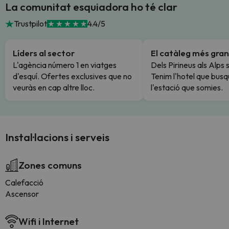
La comunitat esquiadora ho té clar
Trustpilot
4.4/5
Líders al sector
El catàleg més gran
L'agència número 1 en viatges
Dels Pirineus als Alps 
d'esquí. Ofertes exclusives que no
Tenim l'hotel que busq
veuràs en cap altre lloc.
l'estació que somies.
Instal·lacions i serveis
Zones comuns
Calefacció
Ascensor
Wifi i Internet