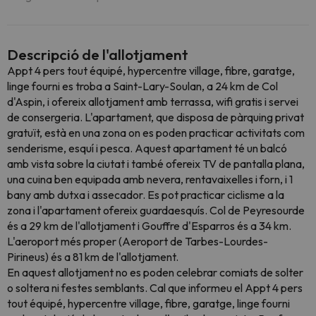
Descripció de l'allotjament
Appt 4 pers tout équipé, hypercentre village, fibre, garatge,
linge fourni es troba a Saint-Lary-Soulan, a 24 km de Col
d'Aspin, i ofereix allotjament amb terrassa, wifi gratis i servei
de consergeria. L'apartament, que disposa de pàrquing privat
gratuït, està en una zona on es poden practicar activitats com
senderisme, esquí i pesca. Aquest apartament té un balcó
amb vista sobre la ciutat i també ofereix TV de pantalla plana,
una cuina ben equipada amb nevera, rentavaixelles i forn, i 1
bany amb dutxa i assecador. Es pot practicar ciclisme a la
zona i l'apartament ofereix guardaesquís. Col de Peyresourde
és a 29 km de l'allotjament i Gouffre d'Esparros és a 34 km.
L'aeroport més proper (Aeroport de Tarbes-Lourdes-
Pirineus) és a 81 km de l'allotjament.
En aquest allotjament no es poden celebrar comiats de solter
o soltera ni festes semblants. Cal que informeu el Appt 4 pers
tout équipé, hypercentre village, fibre, garatge, linge fourni