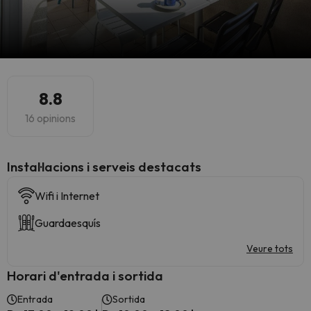
8.8
16 opinions
Instal·lacions i serveis destacats
Wifi i Internet
Guardaesquís
Veure tots
Horari d'entrada i sortida
Entrada
Sortida