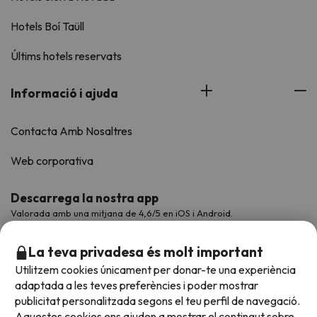
Hotels Boí Taüll
Últims hotels reservats
Informació i ajuda
Contacta Amb Nosaltres
Web corporativa
Descarrega la nostra app
Valorada amb una mitjana de 4,6/5 en iOS i Android.
La teva privadesa és molt important
Utilitzem cookies únicament per donar-te una experiència
adaptada a les teves preferències i poder mostrar
publicitat personalitzada segons el teu perfil de navegació.
Aquestes cookies ens ajuden a mostrar el contingut sobre