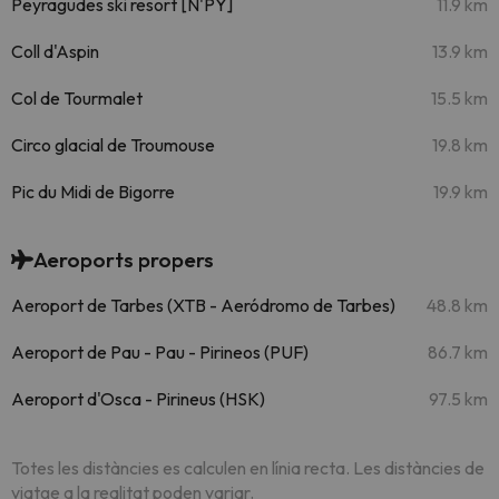
Peyragudes ski resort [N'PY]
11.9 km
Coll d'Aspin
13.9 km
Col de Tourmalet
15.5 km
Circo glacial de Troumouse
19.8 km
Pic du Midi de Bigorre
19.9 km
Aeroports propers
Aeroport de Tarbes (XTB - Aeródromo de Tarbes)
48.8 km
Aeroport de Pau - Pau - Pirineos (PUF)
86.7 km
Aeroport d'Osca - Pirineus (HSK)
97.5 km
Totes les distàncies es calculen en línia recta. Les distàncies de
viatge a la realitat poden variar.