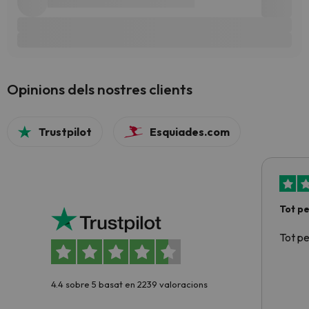
Opinions dels nostres clients
Trustpilot
Esquiades.com
Tot p
Tot p
4.4 sobre 5 basat en 2239 valoracions