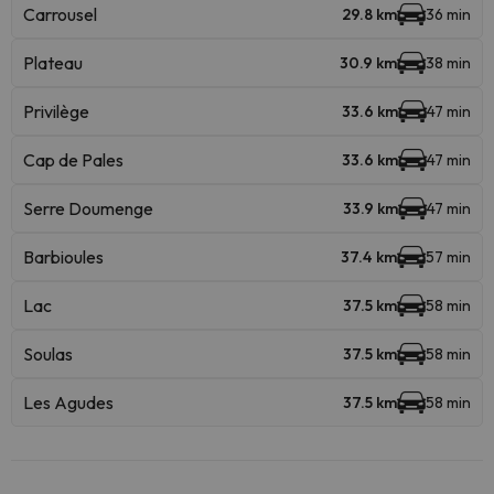
Carrousel
29.8 km
36 min
Plateau
30.9 km
38 min
Privilège
33.6 km
47 min
Cap de Pales
33.6 km
47 min
Serre Doumenge
33.9 km
47 min
Barbioules
37.4 km
57 min
Lac
37.5 km
58 min
Soulas
37.5 km
58 min
Les Agudes
37.5 km
58 min