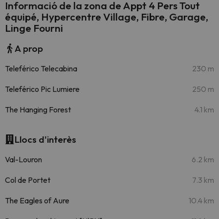
Informació de la zona de Appt 4 Pers Tout
équipé, Hypercentre Village, Fibre, Garage,
Linge Fourni
A prop
Teleférico Telecabina
230 m
Teleférico Pic Lumiere
250 m
The Hanging Forest
4.1 km
Llocs d'interès
Val-Louron
6.2 km
Col de Portet
7.3 km
The Eagles of Aure
10.4 km