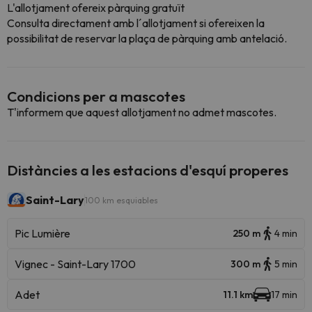
L'allotjament ofereix pàrquing gratuït
Consulta directament amb l´allotjament si ofereixen la
possibilitat de reservar la plaça de pàrquing amb antelació.
Condicions per a mascotes
T'informem que aquest allotjament no admet mascotes.
Distàncies a les estacions d'esquí properes
Saint-Lary
100 km esquiables
Pic Lumière
250 m
4 min
Vignec - Saint-Lary 1700
300 m
5 min
Adet
11.1 km
17 min