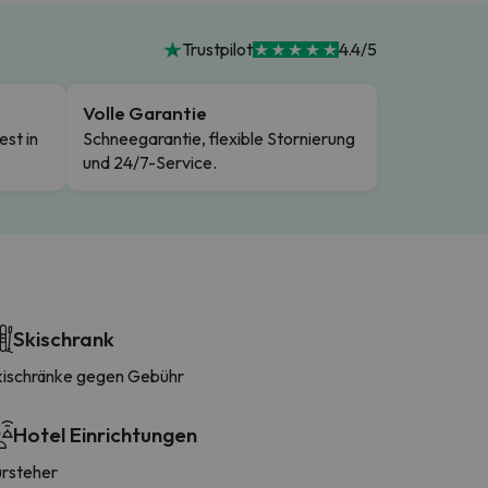
Trustpilot
4.4/5
Volle Garantie
est in
Schneegarantie, flexible Stornierung
und 24/7-Service.
Skischrank
kischränke gegen Gebühr
Hotel Einrichtungen
ürsteher