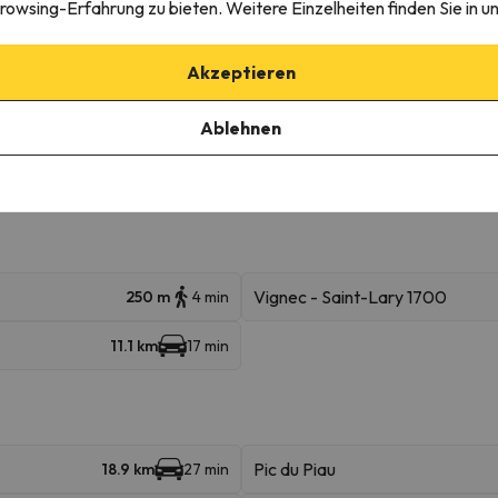
rowsing-Erfahrung zu bieten. Weitere Einzelheiten finden Sie in u
Akzeptieren
Ablehnen
igebieten
Vignec - Saint-Lary 1700
250 m
4 min
11.1 km
17 min
Pic du Piau
18.9 km
27 min