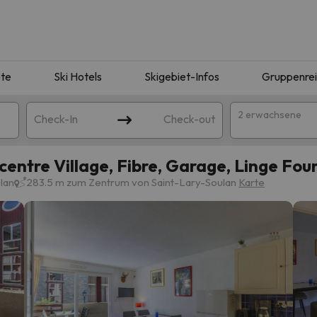
te
Ski Hotels
Skigebiet-Infos
Gruppenre
2 erwachsene
Check-In
Check-out
centre Village, Fibre, Garage, Linge Four
lan
283.5 m zum Zentrum von Saint-Lary-Soulan
Karte
ie Ihrer Suche entsprechen. Versuchen Sie, das Ziel zu ändern.