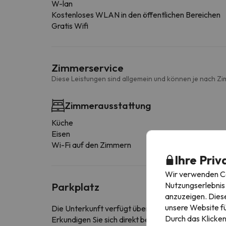
W-lan
Kostenloses WLAN in den öffentlichen Bereichen
Gratis Wifi
Zimmerservice
Diese Leistungen sind allgemein und können je nach Zi
Zimmerausstattung
Küche
Eisen
Wi-Fi auf den Zimmern
Ihre Priv
Wir verwenden Coo
Nutzungserlebnis 
Parkplatz
anzuzeigen. Diese
unsere Website fü
Die Unterkunft verfügt über einen kostenfreien Pa
Durch das Klicken
Erkundigen Sie sich direkt bei der Unterkunft, ob s