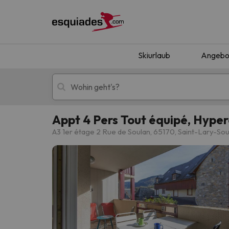
Skiurlaub
Angebo
Appt 4 Pers Tout équipé, Hyper
Skiurlaub
Berghotels
A3 1er étage 2 Rue de Soulan, 65170, Saint-Lary-Sou
Oops, wir haben keine Ergebnisse gefunden, d