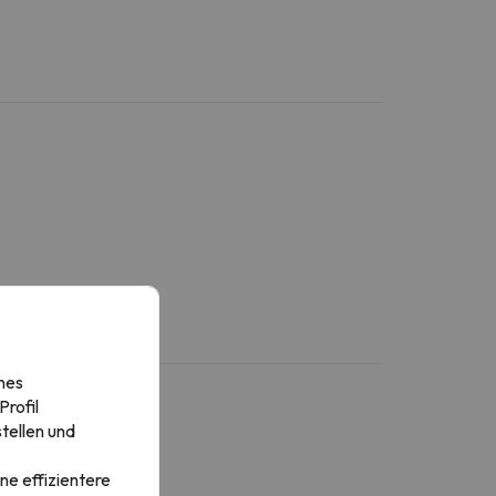
nes
rofil
tellen und
ne effizientere