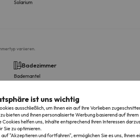
Solarium
mmertyp variieren.
Badezimmer
Bademantel
atsphäre ist uns wichtig
kies ausschließlich, um Ihnen ein auf Ihre Vorlieben zugeschnitte
zu bieten und Ihnen personalisierte Werbung basierend auf Ihrem P
 Cookies helfen uns, Inhalte entsprechend Ihren Interessen darzus
r Sie zu optimieren.
rkplatz
 auf "Akzeptieren und fortfahren", ermöglichen Sie es uns, Ihnen ei
ie die Möglichkeit bietet, den Parkplatz im Voraus zu buchen.