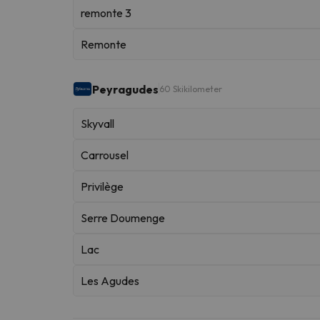
remonte 3
Remonte
Peyragudes
60 Skikilometer
Skyvall
Carrousel
Privilège
Serre Doumenge
Lac
Les Agudes