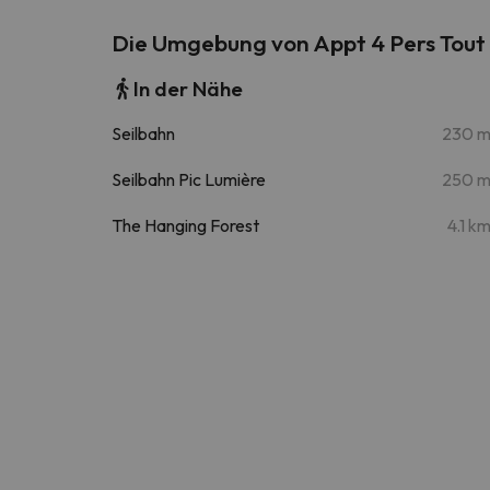
Die Umgebung von Appt 4 Pers Tout é
In der Nähe
Seilbahn
230 
Seilbahn Pic Lumière
250 
The Hanging Forest
4.1 k