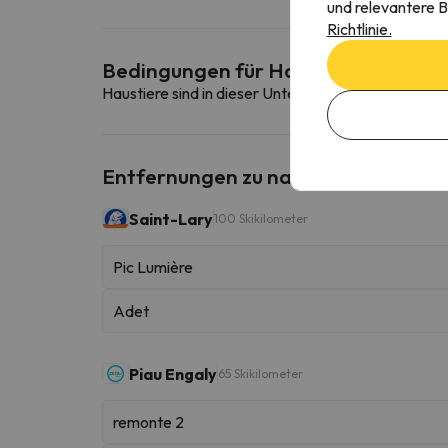
und relevantere B
Richtlinie.
Bedingungen für Haustiere
Haustiere sind in dieser Unterkunft nicht erlaubt.
Entfernungen zu nahe gelegenen Sk
Saint-Lary
100 Skikilometer
Pic Lumière
Adet
Piau Engaly
65 Skikilometer
remonte 2