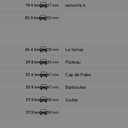
remonte 4
19.4 km
27 min
20.5 km
30 min
Le Serias
24.6 km
28 min
Plateau
29.8 km
36 min
Cap de Pales
33.6 km
47 min
Barbioules
33.9 km
47 min
Soulas
37.5 km
58 min
37.5 km
58 min