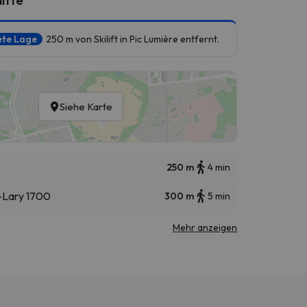
ete Lage
250 m von Skilift in Pic Lumière entfernt.
Siehe Karte
250 m
4 min
t-Lary 1700
300 m
5 min
Mehr anzeigen