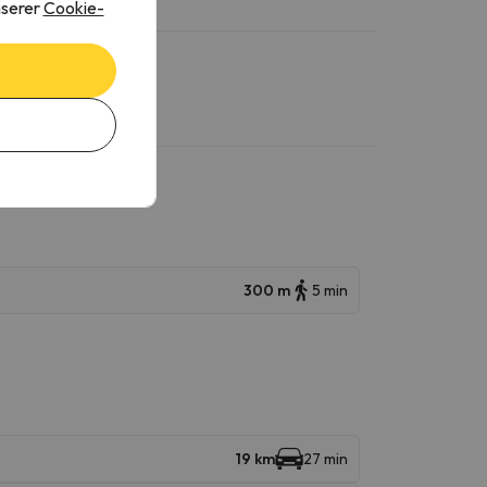
nserer
Cookie-
300 m
5 min
19 km
27 min