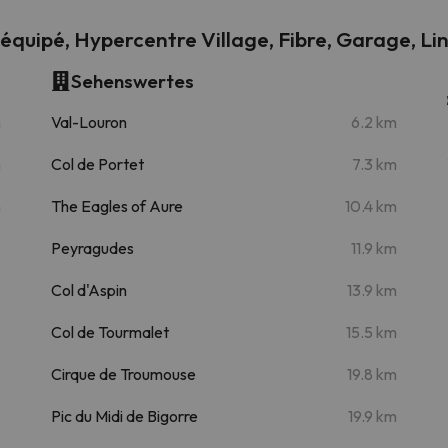
quipé, Hypercentre Village, Fibre, Garage, Li
Sehenswertes
m
Val-Louron
6.2 km
m
Col de Portet
7.3 km
m
The Eagles of Aure
10.4 km
Peyragudes
11.9 km
Col d'Aspin
13.9 km
Col de Tourmalet
15.5 km
Cirque de Troumouse
19.8 km
Pic du Midi de Bigorre
19.9 km