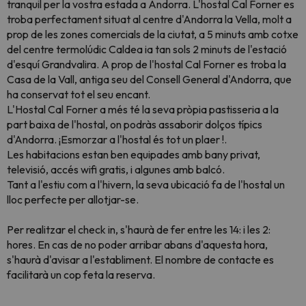
tranquil per la vostra estada a Andorra. L'hostal Cal Forner es
troba perfectament situat al centre d'Andorra la Vella, molt a
prop de les zones comercials de la ciutat, a 5 minuts amb cotxe
del centre termolúdic Caldea ia tan sols 2 minuts de l'estació
d'esquí Grandvalira. A prop de l'hostal Cal Forner es troba la
Casa de la Vall, antiga seu del Consell General d'Andorra, que
ha conservat tot el seu encant.
L'Hostal Cal Forner a més té la seva pròpia pastisseria a la
part baixa de l'hostal, on podràs assaborir dolços típics
d'Andorra. ¡Esmorzar a l'hostal és tot un plaer !.
Les habitacions estan ben equipades amb bany privat,
televisió, accés wifi gratis, i algunes amb balcó.
Tant a l'estiu com a l'hivern, la seva ubicació fa de l'hostal un
lloc perfecte per allotjar-se.
Per realitzar el check in, s'haurà de fer entre les 14: i les 2:
hores. En cas de no poder arribar abans d'aquesta hora,
s'haurà d'avisar a l'establiment. El nombre de contacte es
facilitarà un cop feta la reserva.