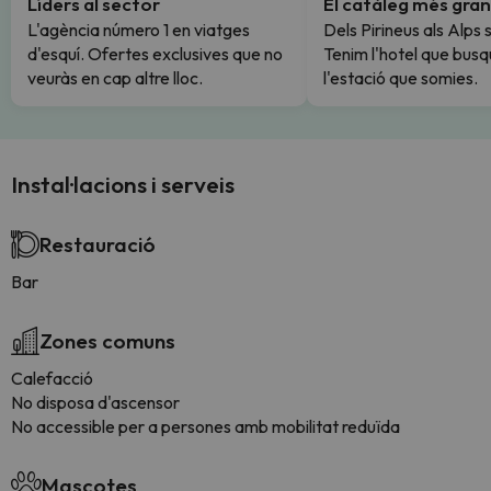
Líders al sector
El catàleg més gran
L'agència número 1 en viatges
Dels Pirineus als Alps 
d'esquí. Ofertes exclusives que no
Tenim l'hotel que busq
veuràs en cap altre lloc.
l'estació que somies.
Instal·lacions i serveis
Restauració
Bar
Zones comuns
Calefacció
No disposa d'ascensor
No accessible per a persones amb mobilitat reduïda
Mascotes