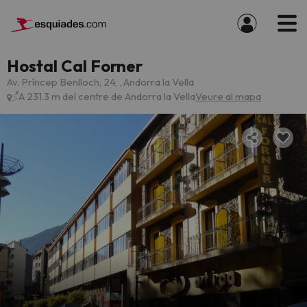
Hostal Cal Forner
Av. Príncep Benlloch, 24, , Andorra la Vella
A 231.3 m del centre de Andorra la Vella
Veure al mapa