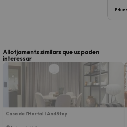
Edua
Allotjaments similars que us poden
interessar
Casa de l'Hortal I AndStay