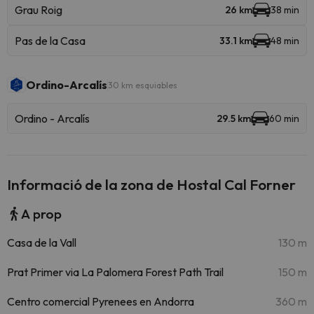
Grau Roig
26 km
38 min
Pas de la Casa
33.1 km
48 min
Ordino-Arcalís
30 km esquiables
Ordino - Arcalís
29.5 km
60 min
Informació de la zona de Hostal Cal Forner
A prop
Casa de la Vall
130 m
Prat Primer via La Palomera Forest Path Trail
150 m
Centro comercial Pyrenees en Andorra
360 m