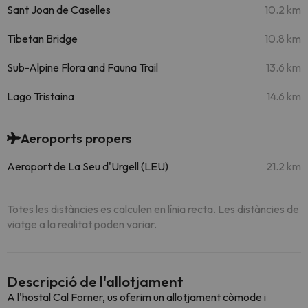
Sant Joan de Caselles
10.2 km
Tibetan Bridge
10.8 km
Sub-Alpine Flora and Fauna Trail
13.6 km
Lago Tristaina
14.6 km
Aeroports propers
Aeroport de La Seu d'Urgell (LEU)
21.2 km
Totes les distàncies es calculen en línia recta. Les distàncies de
viatge a la realitat poden variar.
Descripció de l'allotjament
A l'hostal Cal Forner, us oferim un allotjament còmode i