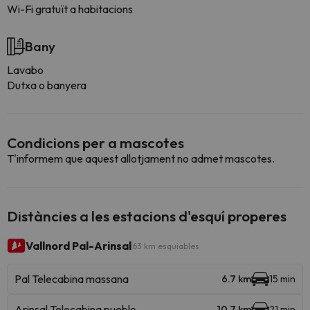
Wi-Fi gratuït a habitacions
Bany
Lavabo
Dutxa o banyera
Condicions per a mascotes
T'informem que aquest allotjament no admet mascotes.
Distàncies a les estacions d'esquí properes
Vallnord Pal-Arinsal
63 km esquiables
Pal Telecabina massana
6.7 km
15 min
Arinsal Telecabina pueblo
10.7 km
21 min