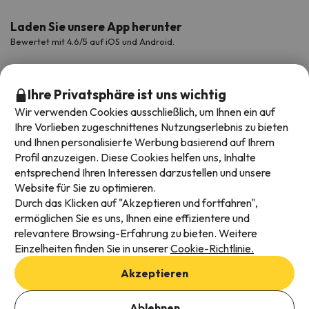
Laden Sie unsere App herunter
Bewertet mit 4.6/5 auf iOS und Android.
Ihre Privatsphäre ist uns wichtig
Wir verwenden Cookies ausschließlich, um Ihnen ein auf
Ihre Vorlieben zugeschnittenes Nutzungserlebnis zu bieten
und Ihnen personalisierte Werbung basierend auf Ihrem
Profil anzuzeigen. Diese Cookies helfen uns, Inhalte
entsprechend Ihren Interessen darzustellen und unsere
Website für Sie zu optimieren.
Verfügbare Zahlungsarten
Durch das Klicken auf "Akzeptieren und fortfahren",
ermöglichen Sie es uns, Ihnen eine effizientere und
relevantere Browsing-Erfahrung zu bieten. Weitere
Einzelheiten finden Sie in unserer
Cookie-Richtlinie.
Impressum und AGBs
Akzeptieren
Datenschutz
Daten hinzufügen, um Verfügbarkeit zu prüfen
Cookies Richtlinien
Ablehnen