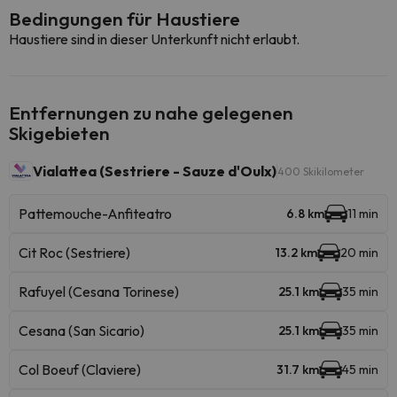
Bedingungen für Haustiere
Haustiere sind in dieser Unterkunft nicht erlaubt.
Entfernungen zu nahe gelegenen
Skigebieten
Vialattea (Sestriere - Sauze d'Oulx)
400 Skikilometer
Pattemouche-Anfiteatro
6.8 km
11 min
Cit Roc (Sestriere)
13.2 km
20 min
Rafuyel (Cesana Torinese)
25.1 km
35 min
Cesana (San Sicario)
25.1 km
35 min
Col Boeuf (Claviere)
31.7 km
45 min