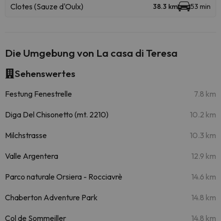
Clotes (Sauze d'Oulx)
38.3 km
53 min
Die Umgebung von La casa di Teresa
Sehenswertes
Festung Fenestrelle
7.8 km
Diga Del Chisonetto (mt. 2210)
10.2 km
Milchstrasse
10.3 km
Valle Argentera
12.9 km
Parco naturale Orsiera - Rocciavrè
14.6 km
Chaberton Adventure Park
14.8 km
Col de Sommeiller
14.8 km