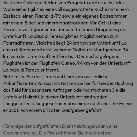
Sestriere Colle und 3,5 km von Pragelato entfernt. In jeder
Wohneinheit gibt es eine voll ausgestattete Küche mit einem
Esstisch, einen Flachbild-TV sowie ein eigenes Badezimmer
mit einem Bidet und einem Haartrockner. Vor Ort ist eine
Terrasse verfügbar und in der unmittelbaren Umgebung der
Unterkunft La casa di Teresa gibt es Möglichkeiten zum
Fahrradfahren. Vialattea liegt 24 km von der Unterkunft La
casa di Teresa entfernt, während Golfplatz Montgenèvre 34
km von der Unterkunft entfernt ist. Der nächstgelegene
Flughafen ist der Flughafen Cuneo, 94 km von der Unterkunft
La casa di Teresa entfernt.
Bitte teilen Sie der Unterkunft Ihre voraussichtliche
Ankunftszeit im Voraus mit. Nutzen Sie hierfür bei der Buchung
das Feld für besondere Anfragen oder kontaktieren Sie die
Unterkunft direkt. In dieser Unterkunft sind weder
Junggesellen-/Junggesellinnenabschiede noch ähnliche Feiern
erlaubt. Von einem privaten Gastgeber geführt
Für einige der aufgeführten Dienstleistungen kann eine
Gebühr anfallen. Die Preise können Sie direkt bei der