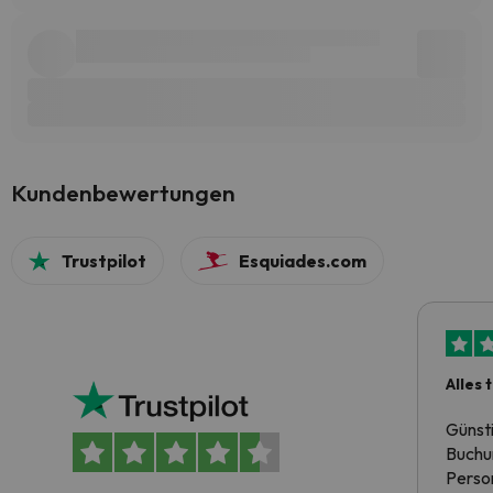
Kundenbewertungen
Trustpilot
Esquiades.com
Alles 
Günst
Buchun
Person