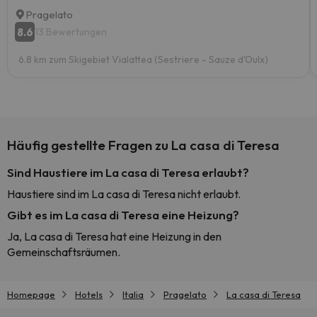
Pragelato
8.6
13 Bewertungen
6.8 km zum Skigebiet Vialattea (Sestriere - Sauze d'Oulx)
Häufig gestellte Fragen zu La casa di Teresa
Sind Haustiere im La casa di Teresa erlaubt?
Haustiere sind im La casa di Teresa nicht erlaubt.
Gibt es im La casa di Teresa eine Heizung?
Ja, La casa di Teresa hat eine Heizung in den
Gemeinschaftsräumen.
Homepage
Hotels
Italia
Pragelato
La casa di Teresa