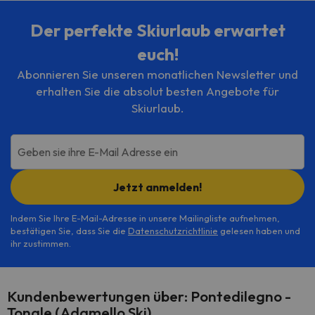
Der perfekte Skiurlaub erwartet
euch!
Abonnieren Sie unseren monatlichen Newsletter und
erhalten Sie die absolut besten Angebote für
Skiurlaub.
Geben sie ihre E-Mail Adresse ein
Jetzt anmelden!
Indem Sie Ihre E-Mail-Adresse in unsere Mailingliste aufnehmen,
bestätigen Sie, dass Sie die
Datenschutzrichtlinie
gelesen haben und
ihr zustimmen.
Kundenbewertungen über: Pontedilegno -
Tonale (Adamello Ski)