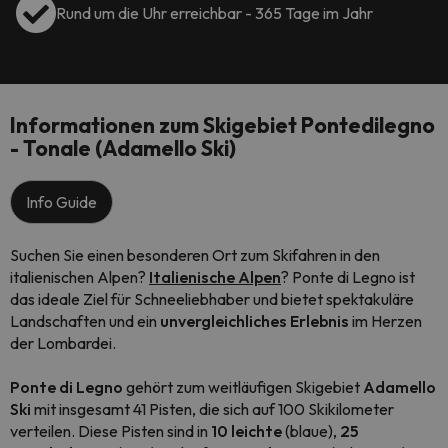
Rund um die Uhr erreichbar - 365 Tage im Jahr
Informationen zum Skigebiet Pontedilegno
- Tonale (Adamello Ski)
Info Guide
Suchen Sie einen besonderen Ort zum Skifahren in den
italienischen Alpen?
Italienische Alpen
? Ponte di Legno ist
das ideale Ziel für Schneeliebhaber und bietet spektakuläre
Landschaften und ein
unvergleichliches Erlebnis
im Herzen
der Lombardei.
Ponte di Legno
gehört zum weitläufigen Skigebiet
Adamello
Ski
mit insgesamt 41 Pisten, die sich auf 100 Skikilometer
verteilen. Diese Pisten sind in
10 leichte
(blaue),
25