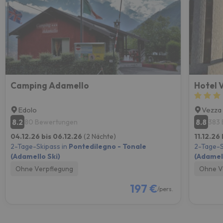
Camping Adamello
Hotel 
Edolo
Vezza 
8.2
8.8
80 Bewertungen
383
04.12.26 bis 06.12.26
(2 Nächte)
11.12.26
2-Tage-Skipass in
Pontedilegno - Tonale
2-Tage-S
(Adamello Ski)
(Adamell
Ohne Verpflegung
Ohne V
197 €
/pers.