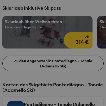
Skiurlaub inklusive Skipass
Skiurlaub über Weihnachten
Ski
4 Nächte + 3 Tage Skipass
3 Nä
Ab
314 €
Zu den Angeboten in Pontedilegno - Tonale
(Adamello Ski)
Karten des Skigebiets Pontedilegno - Tonale
(Adamello Ski)
Pontedilegno - Tonale (Adamello