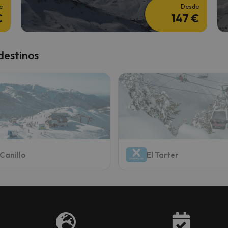
e
Desde
€
147 €
destinos
Canillo
El Tarter