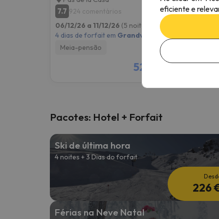
eficiente e relev
7.7
7.9
924 comentários
12
06/12/26 a 11/12/26
(5 noites)
06/12/
4 dias de forfait em
Grandvalira
4 dias 
Meia-pensão
Meia
521 €
/pess.
Pacotes: Hotel + Forfait
Ski de última hora
4 noites + 3 Dias do forfait
Desd
226 
Férias na Neve Natal