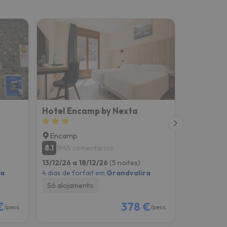
Hotel Encamp by Nexta
Hotel Tu
Encamp
Andorra-
8.1
8.3
1945 comentários
202 co
13/12/26 a 18/12/26
(5 noites)
13/12/26 a
ra
4 dias de forfait em
Grandvalira
4 dias de f
Só alojamento
Só alojam
€
378 €
/pess.
/pess.