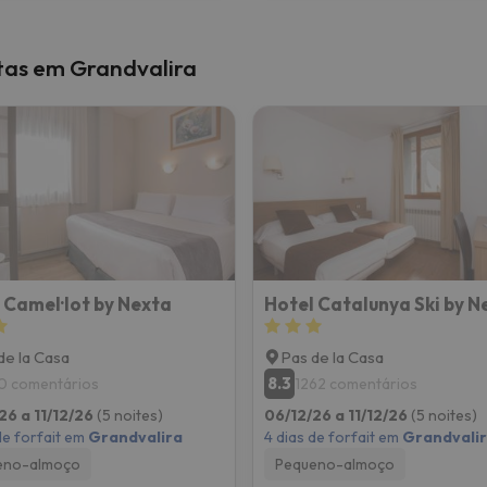
stas em Grandvalira
 Camel·lot by Nexta
Hotel Catalunya Ski by N
de la Casa
Pas de la Casa
8.3
10 comentários
1262 comentários
26 a 11/12/26
(5 noites)
06/12/26 a 11/12/26
(5 noites)
de forfait em
Grandvalira
4 dias de forfait em
Grandvali
eno-almoço
Pequeno-almoço