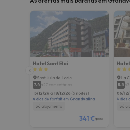
As ofertas mais baratas em Grandv
Bem, parece que o nosso Seeker perdeu o seu
Hotel Sant Eloi
Hotel
Sant Julia de Loria
La C
7.4
8.5
427 comentários
43
13/12/26 a 18/12/26
(5 noites)
06/12/
4 dias de forfait em
Grandvalira
4 dias 
Só alojamento
Só al
341 €
/pess.