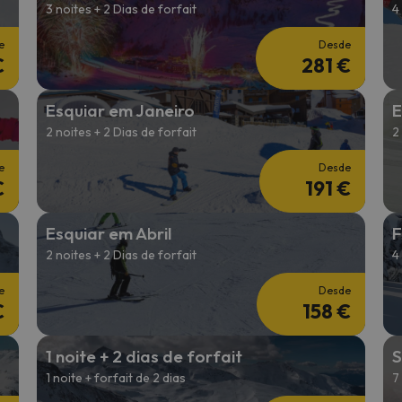
3 noites + 2 Dias de forfait
4
e
Desde
€
281 €
Esquiar em Janeiro
E
2 noites + 2 Dias de forfait
2
e
Desde
€
191 €
Esquiar em Abril
F
2 noites + 2 Dias de forfait
4
e
Desde
€
158 €
1 noite + 2 dias de forfait
S
1 noite + forfait de 2 dias
7