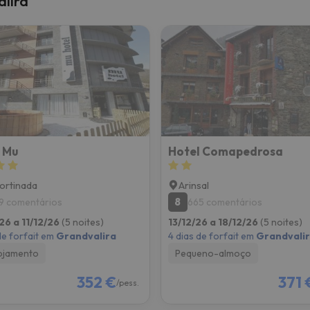
alira
 caminho. Assim que encontrar a sua bússola, estará de volta.
 Mu
Hotel Comapedrosa
ortinada
Arinsal
8
9 comentários
665 comentários
26 a 11/12/26
(5 noites)
13/12/26 a 18/12/26
(5 noites)
de forfait em
Grandvalira
4 dias de forfait em
Grandvali
ojamento
Pequeno-almoço
352 €
371 
/pess.