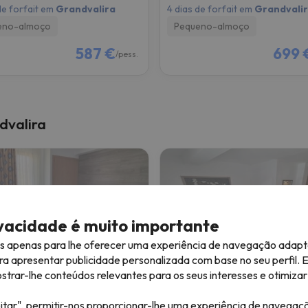
de forfait em
Grandvalira
4 dias de forfait em
Grandvali
eno-almoço
Pequeno-almoço
587 €
699 
/pess.
dvalira
ivacidade é muito importante
es apenas para lhe oferecer uma experiência de navegação adapt
ra apresentar publicidade personalizada com base no seu perfil. 
 Cims
Hotel Avanti
rar-lhe conteúdos relevantes para os seus interesses e otimizar 
itar", permitir-nos proporcionar-lhe uma experiência de navegaç
de la Casa
Pas de la Casa