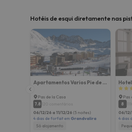
Hotéis de esqui diretamente nas pi
Apartamentos Varios Pie de Pistas Grifovacances
Hotel
Pas de la Casa
Pas 
7.8
8
120 comentários
11
06/12/26 a 11/12/26
(5 noites)
06/12/
4 dias de forfait em
Grandvalira
4 dias 
Só alojamento
Pequ