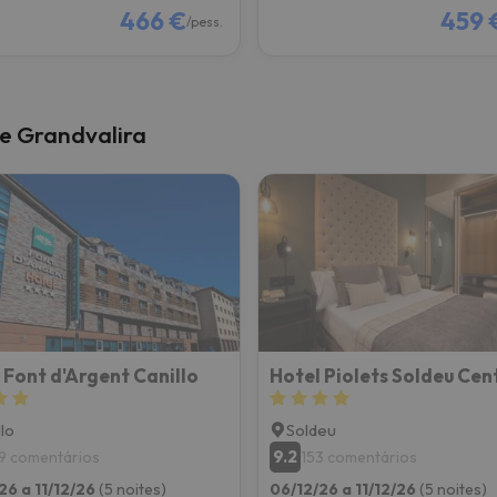
466 €
459 
/pess.
de Grandvalira
 Font d'Argent Canillo
llo
Soldeu
9.2
9 comentários
153 comentários
26 a 11/12/26
(5 noites)
06/12/26 a 11/12/26
(5 noites)