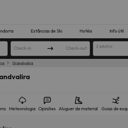
ndorra
Estâncias de Ski
Hotéis
Info útil
2 adultos
Check-in
Check-out
rra
Grandvalira
ha
andvalira
ams
Meteorologia
Opiniões
Aluguer de material
Guias de esqu
corresponda à sua pesquisa. Tente modificar o destino.