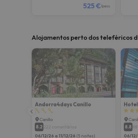
525 €
/pess.
Alojamentos perto dos teleféricos 
Andorra4days Canillo
Hotel
Canillo
Cani
8.2
8.8
222 comentários
98
06/12/26 a 11/12/26
(5 noites)
06/12/