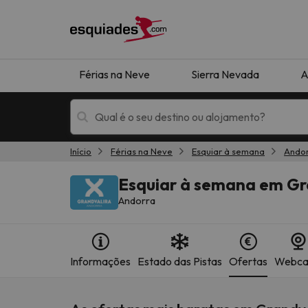
Férias na Neve
Sierra Nevada
A
Início
Férias na Neve
Esquiar à semana
Ando
Férias na neve
Hotéis de montan
Esquiar à semana em Gr
Andorra
Informações
Estado das Pistas
Ofertas
Webc
Oops, não encontramos nenhum resultado que 