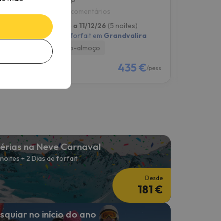
8.1
7.7
1945 comentários
2584 c
06/12/26 a 11/12/26
(5 noites)
06/12/26 a
ra
4 dias de forfait em
Grandvalira
4 dias de f
Pequeno-almoço
Só alojam
€
435 €
/pess.
/pess.
érias na Neve Carnaval
 noites + 2 Dias de forfait
Desde
181 €
squiar no início do ano