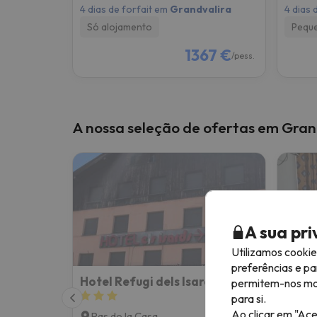
4 dias de forfait em
Grandvalira
4 dias 
Só alojamento
Pequ
1367 €
/pess.
A nossa seleção de ofertas em Gran
A sua pr
Utilizamos cooki
preferências e pa
Hotel Refugi dels Isards
Hotel
permitem-nos most
para si.
Ao clicar em "Ace
Pas de la Casa
Pas 