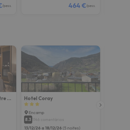
€
464 €
/pess.
/pess.
Hotel Piolets Soldeu Centre by Nexta
Hotel Coray
Apartame
Encamp
Encamp
8.3
8.6
1146 comentários
248 co
13/12/26 a 18/12/26
(5 noites)
06/12/26 a