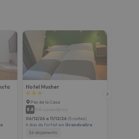
exta
Hotel Musher
Hotel Ma
Pas de la Casa
Pas de l
8.8
8.3
104 comentários
1005 c
06/12/26 a 11/12/26
(5 noites)
06/12/26 a
ra
4 dias de forfait em
Grandvalira
4 dias de f
Só alojamento
Pequeno-