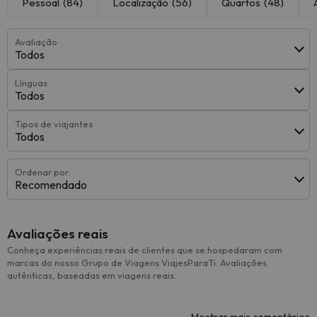
Pessoal
(84)
Localização
(56)
Quartos
(48)
Avaliação
Todos
Línguas
Todos
Tipos de viajantes
Todos
Ordenar por:
Recomendado
Avaliações reais
Conheça experiências reais de clientes que se hospedaram com
marcas do nosso Grupo de Viagens ViajesParaTi. Avaliações
autênticas, baseadas em viagens reais.