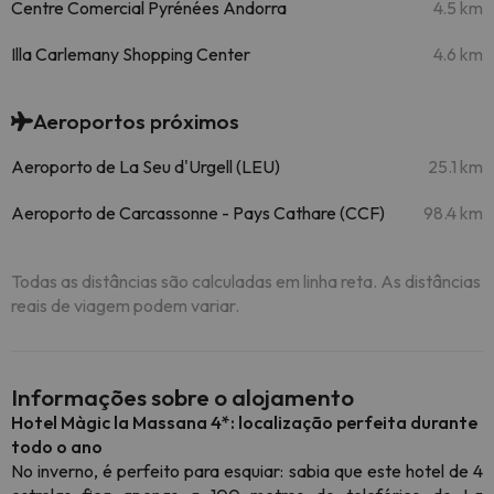
Centre Comercial Pyrénées Andorra
4.5 km
Illa Carlemany Shopping Center
4.6 km
Aeroportos próximos
Aeroporto de La Seu d'Urgell (LEU)
25.1 km
Aeroporto de Carcassonne - Pays Cathare (CCF)
98.4 km
Todas as distâncias são calculadas em linha reta. As distâncias
reais de viagem podem variar.
Informações sobre o alojamento
Hotel Màgic la Massana 4*: localização perfeita durante
todo o ano
No inverno, é perfeito para esquiar: sabia que este hotel de 4