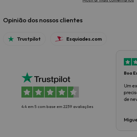
Mostrar mais comentários
Opinião dos nossos clientes
Trustpilot
Esquiades.com
Boa E
Um ex
preci
de ne
4.4 em 5 com base em 2239 avaliações
Migue