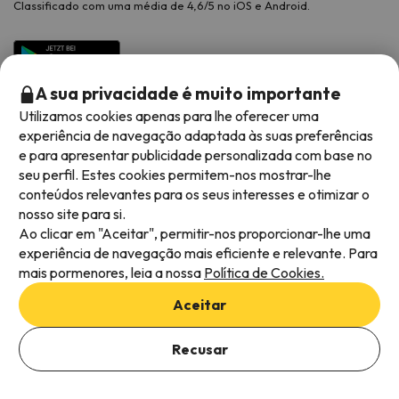
Classificado com uma média de 4,6/5 no iOS e Android.
A sua privacidade é muito importante
Utilizamos cookies apenas para lhe oferecer uma
experiência de navegação adaptada às suas preferências
e para apresentar publicidade personalizada com base no
seu perfil. Estes cookies permitem-nos mostrar-lhe
conteúdos relevantes para os seus interesses e otimizar o
Métodos de pagamento disponíveis
nosso site para si.
Ao clicar em "Aceitar", permitir-nos proporcionar-lhe uma
experiência de navegação mais eficiente e relevante. Para
mais pormenores, leia a nossa
Política de Cookies.
Termos e condições gerais
Aceitar
Privacidade dos dados
Adicionar datas para verificar a disponibilidade
Política de cookies
Recusar
Selecionar datas
Viajes para ti S.L.U. Copyright © Esquiades.com 2002-2026