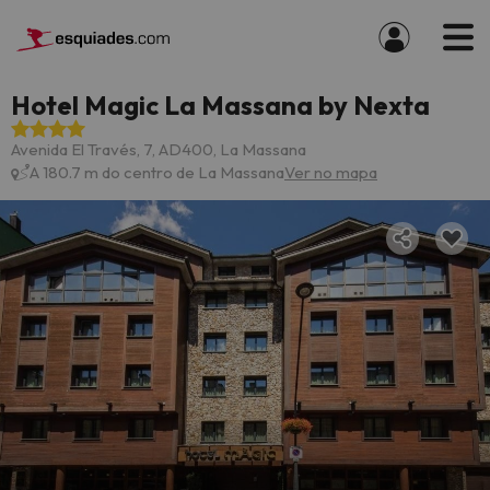
Hotel Magic La Massana by Nexta
Avenida El Través, 7, AD400, La Massana
A 180.7 m do centro de La Massana
Ver no mapa