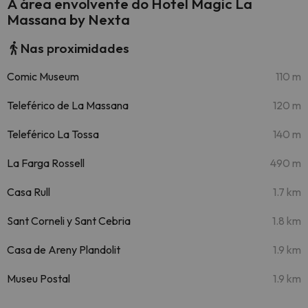
A área envolvente do Hotel Magic La
Massana by Nexta
Nas proximidades
Comic Museum
110 m
Teleférico de La Massana
120 m
Teleférico La Tossa
140 m
La Farga Rossell
490 m
Casa Rull
1.7 km
Sant Corneli y Sant Cebria
1.8 km
Casa de Areny Plandolit
1.9 km
Museu Postal
1.9 km