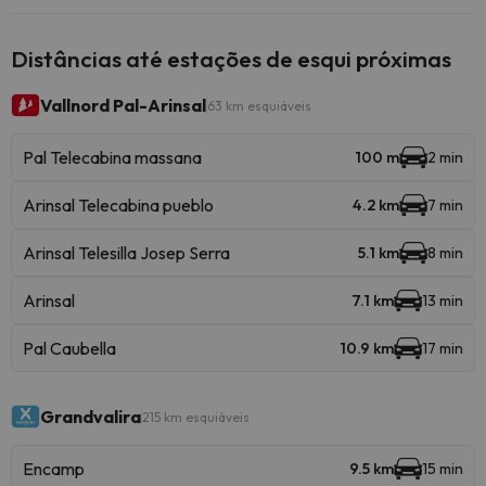
Distâncias até estações de esqui próximas
Vallnord Pal-Arinsal
63 km esquiáveis
Pal Telecabina massana
100 m
2 min
Arinsal Telecabina pueblo
4.2 km
7 min
Arinsal Telesilla Josep Serra
5.1 km
8 min
Arinsal
7.1 km
13 min
Pal Caubella
10.9 km
17 min
Grandvalira
215 km esquiáveis
Encamp
9.5 km
15 min