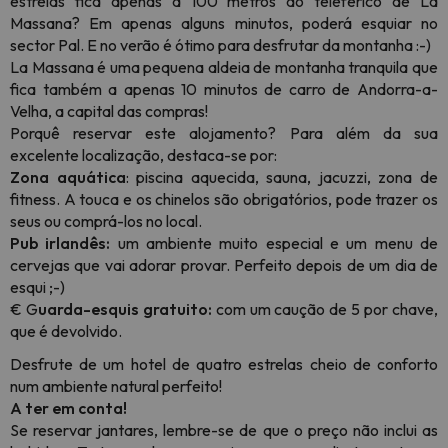
estrelas fica apenas a 100 metros do teleférico de La
Massana? Em apenas alguns minutos, poderá esquiar no
sector Pal. E no verão é ótimo para desfrutar da montanha :-)
La Massana é uma pequena aldeia de montanha tranquila que
fica também a apenas 10 minutos de carro de Andorra-a-
Velha, a capital das compras!
Porquê reservar este alojamento? Para além da sua
excelente localização, destaca-se por:
Zona aquática
: piscina aquecida, sauna, jacuzzi, zona de
fitness. A touca e os chinelos são obrigatórios, pode trazer os
seus ou comprá-los no local.
Pub irlandês:
um ambiente muito especial e um menu de
cervejas que vai adorar provar. Perfeito depois de um dia de
esqui ;-)
€ G
uarda-esquis gratuito:
com um caução de 5 por chave,
que é devolvido.
Desfrute de um hotel de quatro estrelas cheio de conforto
num ambiente natural perfeito!
A ter em conta!
Se reservar jantares, lembre-se de que o preço não inclui as