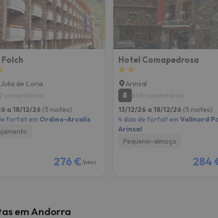
 caminho. Assim que encontrar a sua bússola, estará de volta.
 Folch
Hotel Comapedrosa
 Julia de Loria
Arinsal
8
2 comentários
665 comentários
26 a 18/12/26
(5 noites)
13/12/26 a 18/12/26
(5 noites)
de forfait em
Ordino-Arcalís
4 dias de forfait em
Vallnord Pa
Arinsal
ojamento
Pequeno-almoço
276 €
284 
/pess.
stas em Andorra