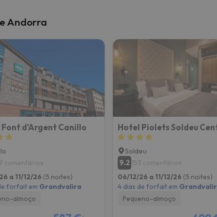
de Andorra
 Font d'Argent Canillo
llo
Soldeu
9.2
9 comentários
153 comentários
26 a 11/12/26
(5 noites)
06/12/26 a 11/12/26
(5 noites)
de forfait em
Grandvalira
4 dias de forfait em
Grandvali
eno-almoço
Pequeno-almoço