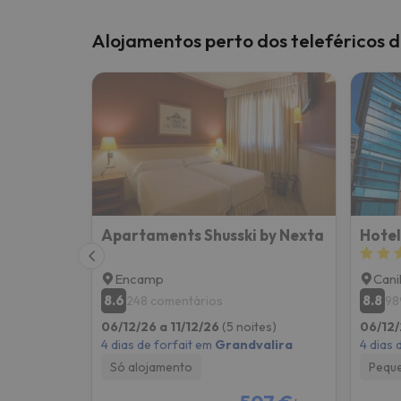
Alojamentos perto dos teleféricos 
Apartaments Shusski by Nexta
Hotel
Encamp
Cani
8.6
8.8
248 comentários
98
06/12/26 a 11/12/26
(5 noites)
06/12/
4 dias de forfait em
Grandvalira
4 dias 
Só alojamento
Pequ