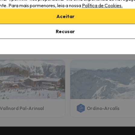
ante. Para mais pormenores, leia a nossa
Política de Cookies.
ojamento
Pequeno-almoço
Aceitar
419 €
425 
/pess.
Recusar
destinos
Vallnord Pal-Arinsal
Ordino-Arcalís