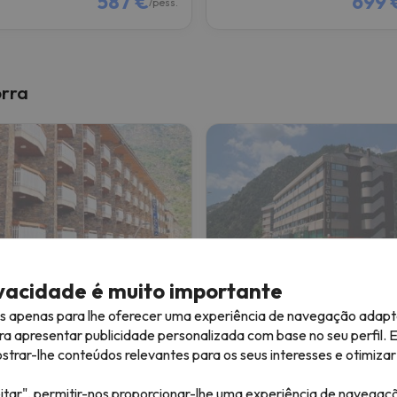
587 €
699 
/pess.
orra
 Folch
Hotel Sant Eloi
ivacidade é muito importante
es apenas para lhe oferecer uma experiência de navegação adapt
 Julia de Loria
Sant Julia de Loria
ra apresentar publicidade personalizada com base no seu perfil. 
7.4
2 comentários
427 comentários
rar-lhe conteúdos relevantes para os seus interesses e otimizar 
26 a 11/12/26
(5 noites)
06/12/26 a 11/12/26
(5 noites)
itar", permitir-nos proporcionar-lhe uma experiência de navegaç
de forfait em
Grandvalira
4 dias de forfait em
Grandvali