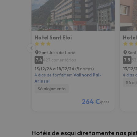
Bem, parece que o nosso Seeker perdeu o seu
Hotel Sant Eloi
Hotel
Sant Julia de Loria
Sant
7.4
7.5
427 comentários
53
13/12/26 a 18/12/26
(5 noites)
13/12/
4 dias de forfait em
Vallnord Pal-
4 dias 
Arinsal
Só al
Só alojamento
264 €
/pess.
Hotéis de esqui diretamente nas pi