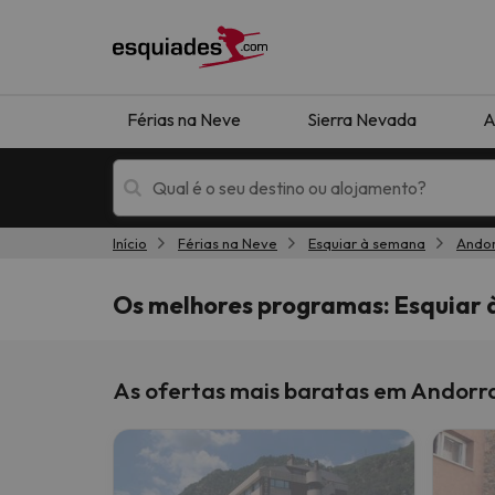
Férias na Neve
Sierra Nevada
A
Início
Férias na Neve
Esquiar à semana
Ando
Férias na neve
Hotéis de montan
Os melhores programas: Esquiar 
As ofertas mais baratas em Andorr
Oops, não encontramos nenhum resultado que 