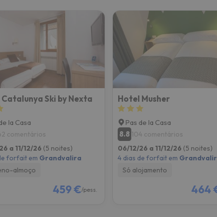
 Catalunya Ski by Nexta
Hotel Musher
de la Casa
Pas de la Casa
8.8
62 comentários
104 comentários
26 a 11/12/26
(5 noites)
06/12/26 a 11/12/26
(5 noites)
de forfait em
Grandvalira
4 dias de forfait em
Grandvali
eno-almoço
Só alojamento
459 €
464 
/pess.