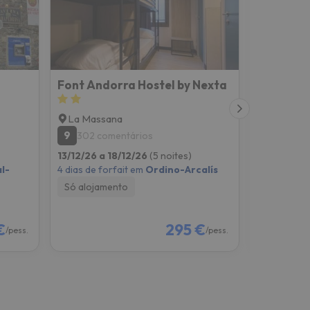
Font Andorra Hostel by Nexta
Hotel Xal
La Massana
Arinsal
9
8.8
302 comentários
384 co
13/12/26 a 18/12/26
(5 noites)
13/12/26 a
l-
4 dias de forfait em
Ordino-Arcalís
4 dias de f
Arinsal
Só alojamento
Só alojam
€
295 €
/pess.
/pess.