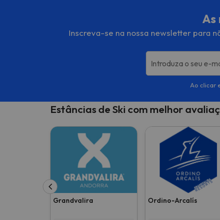
As 
Inscreva-se na nossa newsletter para nã
Introduza o seu e-ma
Ao clicar 
Estâncias de Ski com melhor avali
Grandvalira
Ordino-Arcalís