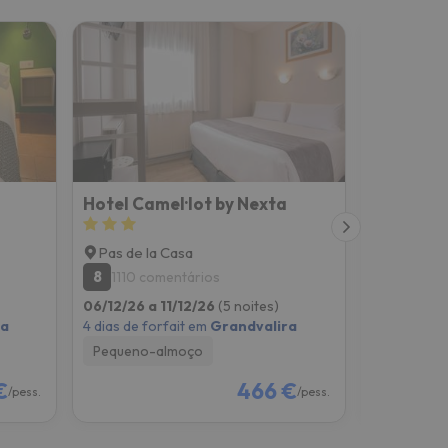
Hotel Camel·lot by Nexta
Hotel Ca
Pas de la Casa
Pas de l
8
7.9
1110 comentários
2 come
06/12/26 a 11/12/26
(5 noites)
06/12/26 a
ra
4 dias de forfait em
Grandvalira
4 dias de f
Pequeno-almoço
Pequeno-
€
466 €
/pess.
/pess.