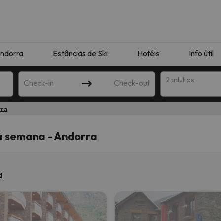
ndorra
Estâncias de Ski
Hotéis
Info útil
2 adultos
Check-in
Check-out
rra
ha
à semana - Andorra
a
corresponda à sua pesquisa. Tente modificar o destino.