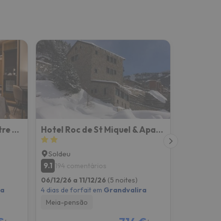
Hotel Piolets Soldeu Centre by Nexta
Hotel Roc de St Miquel & Apartment
Soldeu
9.1
194 comentários
06/12/26 a 11/12/26
(5 noites)
ra
4 dias de forfait em
Grandvalira
Meia-pensão