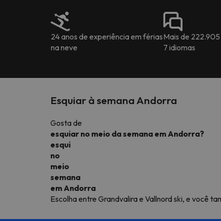
24 anos de experiência em férias
Mais de 222.905
na neve
7 idiomas
Esquiar à semana Andorra
Gosta de
esquiar no meio da semana em Andorra?
esqui
no
meio
semana
em Andorra
Escolha entre Grandvalira e Vallnord ski, e você 