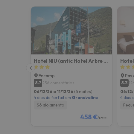
Hotel NIU (antic Hotel Arbre de Neu)
Hotel
Encamp
Pas 
8.7
8.3
256 comentários
12
06/12/26 a 11/12/26
(5 noites)
06/12/
4 dias de forfait em
Grandvalira
4 dias 
Só alojamento
Pequ
458 €
/pess.