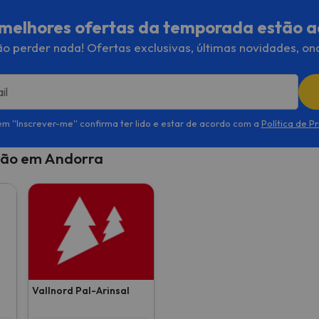
melhores ofertas da temporada estão a
o perder nada! Ofertas exclusivas, últimas novidades, on
il
em ''Inscrever-me'' confirma ter lido e estar de acordo com a
Política de P
ação em Andorra
Vallnord Pal-Arinsal