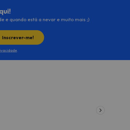
qui!
de e quando está a nevar e muito mais ;)
Inscrever-me!
rivacidade
.