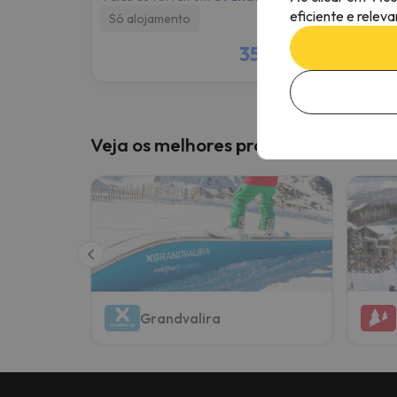
eficiente e relev
Só alojamento
Só al
352 €
/pess.
Veja os melhores programas nestes 
Grandvalira