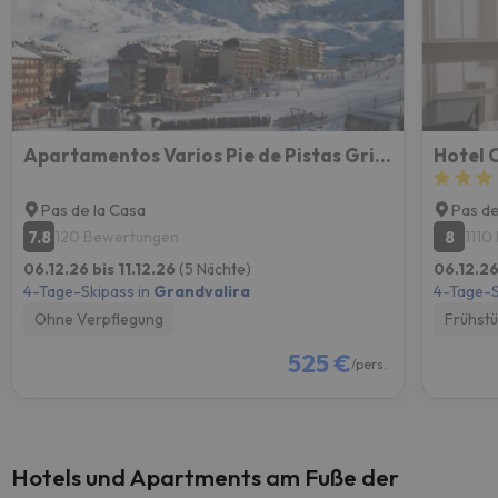
Apartamentos Varios Pie de Pistas Grifovacances
Hotel 
Pas de la Casa
Pas de
7.8
8
120 Bewertungen
1110
06.12.26 bis 11.12.26
(5 Nächte)
06.12.26
4-Tage-Skipass in
Grandvalira
4-Tage-S
Ohne Verpflegung
Frühst
525 €
/pers.
Hotels und Apartments am Fuße der