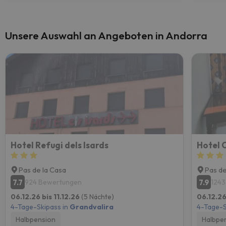
Unsere Auswahl an Angeboten in Andorra
Hotel Refugi dels Isards
Hotel 
Pas de la Casa
Pas de
7.7
7.9
924 Bewertungen
1243
06.12.26 bis 11.12.26
(5 Nächte)
06.12.26
4-Tage-Skipass in
Grandvalira
4-Tage-S
Halbpension
Halbpe