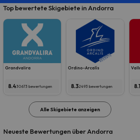
Top bewertete Skigebiete in Andorra
Grandvalira
Ordino-Arcalís
Vall
8.4
8.3
8.
30673 bewertungen
2493 bewertungen
Alle Skigebiete anzeigen
Neueste Bewertungen über Andorra