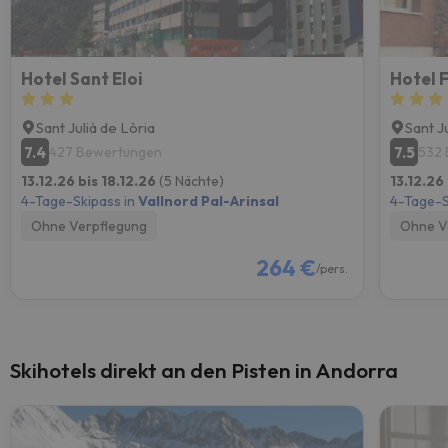
Hotel Sant Eloi
Hotel 
Sant Julià de Lòria
Sant J
7.4
7.5
427 Bewertungen
532
13.12.26 bis 18.12.26
(5 Nächte)
13.12.26
4-Tage-Skipass in
Vallnord Pal-Arinsal
4-Tage-S
Ohne Verpflegung
Ohne V
264 €
/pers.
Skihotels direkt an den Pisten in Andorra