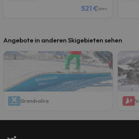
521 €
/pers.
Angebote in anderen Skigebieten sehen
Grandvalira
V