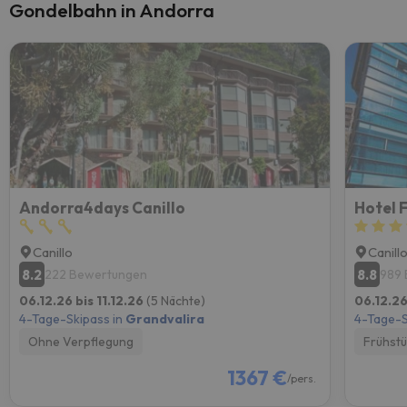
Gondelbahn in Andorra
Andorra4days Canillo
Hotel 
Canillo
Canill
8.2
8.8
222 Bewertungen
989
06.12.26 bis 11.12.26
(5 Nächte)
06.12.26
4-Tage-Skipass in
Grandvalira
4-Tage-S
Ohne Verpflegung
Frühst
1367 €
/pers.