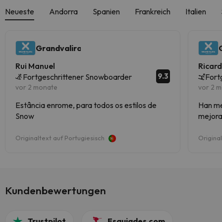
Neueste
Andorra
Spanien
Frankreich
Italien
Grandvalira
Rui Manuel
Ricar
9.3
Fortgeschrittener Snowboarder
Fort
vor 2 monate
vor 2 
Estância enrome, para todos os estilos de
Han mej
Snow
mejorad
Originaltext auf Portugiesisch
Origina
Kundenbewertungen
Trustpilot
Esquiades.com