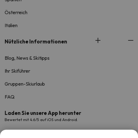
Österreich
Italien
Nützliche Informationen
Blog, News & Skitipps
Ihr Skiführer
Gruppen-Skiurlaub
FAQ
Laden Sie unsere App herunter
Bewertet mit 4.6/5 auf iOS und Android.