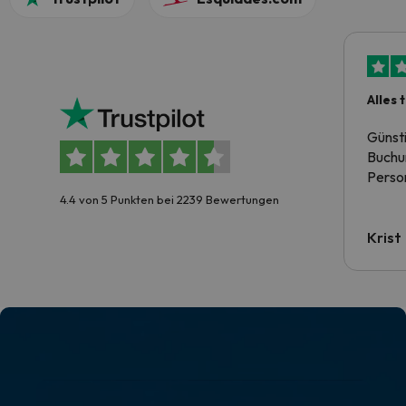
Alles 
Günst
Buchun
Person
4.4 von 5 Punkten bei 2239 Bewertungen
Krist