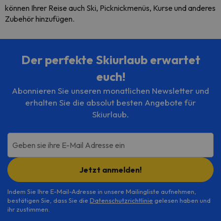
können Ihrer Reise auch Ski, Picknickmenüs, Kurse und anderes
Zubehör hinzufügen.
Der perfekte Skiurlaub erwartet
euch!
Abonnieren Sie unseren monatlichen Newsletter und
erhalten Sie die absolut besten Angebote für
Skiurlaub.
Geben sie ihre E-Mail Adresse ein
Jetzt anmelden!
Indem Sie Ihre E-Mail-Adresse in unsere Mailingliste aufnehmen,
bestätigen Sie, dass Sie die
Datenschutzrichtlinie
gelesen haben und
ihr zustimmen.