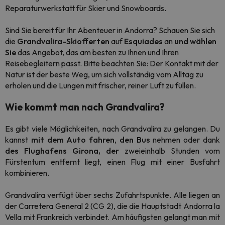
Reparaturwerkstatt für Skier und Snowboards.
Sind Sie bereit für Ihr Abenteuer in Andorra? Schauen Sie sich
die
Grandvalira-Skiofferten
auf
Esquiades
an
und wählen
Sie
das Angebot, das am besten zu Ihnen und Ihren
Reisebegleitern passt. Bitte beachten Sie: Der Kontakt mit der
Natur ist der beste Weg, um sich vollständig vom Alltag zu
erholen und die Lungen mit frischer, reiner Luft zu füllen.
Wie kommt man nach Grandvalira?
Es gibt viele Möglichkeiten, nach Grandvalira zu gelangen. Du
kannst
mit dem Auto fahren
,
den Bus
nehmen oder dank
des Flughafens Girona, der
zweieinhalb Stunden vom
Fürstentum entfernt liegt, einen Flug mit einer Busfahrt
kombinieren.
Grandvalira verfügt über sechs Zufahrtspunkte. Alle liegen an
der Carretera General 2 (CG 2), die die Hauptstadt Andorra la
Vella mit Frankreich verbindet. Am häufigsten gelangt man mit