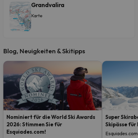
Grandvalira
Karte
Blog, Neuigkeiten & Skitipps
Nominiert für die World Ski Awards
Super Skirab
2026: Stimmen Sie für
Skipässe für
Esquiades.com!
Esquiades.com 