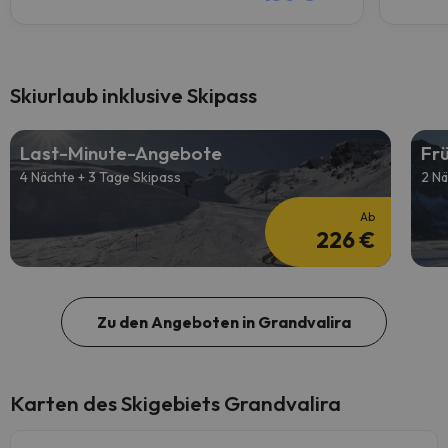
Skiurlaub inklusive Skipass
Last-Minute-Angebote
Fr
4 Nächte + 3 Tage Skipass
2 Nä
Ab
226 €
Zu den Angeboten in Grandvalira
Karten des Skigebiets Grandvalira