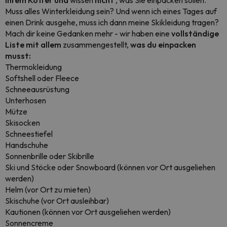
Ihrem Koffer und
wissen
nicht
, was Sie einpacken sollen.
Muss alles Winterkleidung sein? Und wenn ich eines Tages auf
einen Drink ausgehe, muss ich dann meine Skikleidung tragen?
Mach dir keine Gedanken mehr - wir haben eine
vollständige
Liste mit allem
zusammengestellt,
was du einpacken
musst:
Thermokleidung
Softshell oder Fleece
Schneeausrüstung
Unterhosen
Mütze
Skisocken
Schneestiefel
Handschuhe
Sonnenbrille oder Skibrille
Ski und Stöcke oder Snowboard (können vor Ort ausgeliehen
werden)
Helm (vor Ort zu mieten)
Skischuhe (vor Ort ausleihbar)
Kautionen (können vor Ort ausgeliehen werden)
Sonnencreme