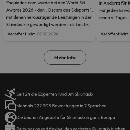
Esquiades.com wurde bei den World Ski
in Andorra
für
Awards 2026 - den „Oscars des Skisports“,
Für jeden Erwa
mit denen herausragende Leistungen in der
einen 4-Tages-S
Skiindustrie gewürdigt werden - als bester
einen kostenlos
Skiurlaubveranstalter der Welt nominiert.
mehr.
Veröffentlicht:
07.08.2026
Veröffentlicht:
Stimmen Sie jetzt ab und helfen Sie uns, den
ersten Platz zu erreichen!
Mehr Info
Seit 24 die Experten rund um Skiurlaub
Mehr als 222.905 Bewertungen in 7 Sprachen
Die besten Angebote für Skiurlaub in ganz Europa
Reibungslos und flexibel den nächsten Skiurlaub buchen