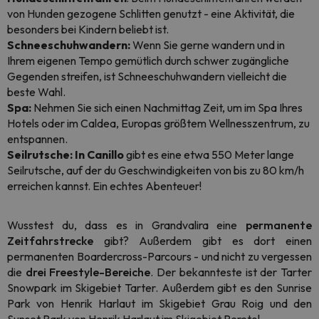
von Hunden gezogene Schlitten genutzt - eine Aktivität, die
besonders bei Kindern beliebt ist.
Schneeschuhwandern:
Wenn Sie gerne wandern und in
Ihrem eigenen Tempo gemütlich durch schwer zugängliche
Gegenden streifen, ist Schneeschuhwandern vielleicht die
beste Wahl.
Spa:
Nehmen Sie sich einen Nachmittag Zeit, um im Spa Ihres
Hotels oder im Caldea, Europas größtem Wellnesszentrum, zu
entspannen.
Seilrutsche: In Canillo
gibt es eine etwa 550 Meter lange
Seilrutsche, auf der du Geschwindigkeiten von bis zu 80 km/h
erreichen kannst. Ein echtes Abenteuer!
Wusstest du, dass es in Grandvalira eine
permanente
Zeitfahrstrecke
gibt? Außerdem gibt es dort einen
permanenten Boardercross-Parcours - und nicht zu vergessen
die
drei Freestyle-Bereiche
. Der bekannteste ist der Tarter
Snowpark im Skigebiet Tarter. Außerdem gibt es den Sunrise
Park von Henrik Harlaut im Skigebiet Grau Roig und den