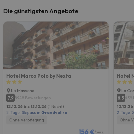
Die günstigsten Angebote
Hotel Marco Polo by Nexta
Hotel 
La Massana
La Cor
7.9
8.5
8948 Bewertungen
439
12.12.26 bis 13.12.26
(1 Nacht)
12.12.26
2-Tage-Skipass in
Grandvalira
2-Tage-S
Ohne Verpflegung
Ohne V
156 €
/pers.