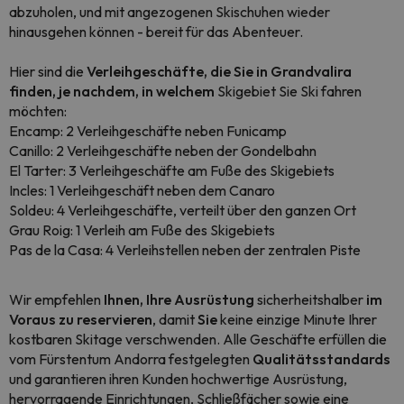
abzuholen, und mit angezogenen Skischuhen wieder
hinausgehen können - bereit für das Abenteuer.
Hier sind die
Verleihgeschäfte, die Sie in Grandvalira
finden, je nachdem, in welchem
Skigebiet Sie Ski fahren
möchten:
Encamp: 2 Verleihgeschäfte neben Funicamp
Canillo: 2 Verleihgeschäfte neben der Gondelbahn
El Tarter: 3 Verleihgeschäfte am Fuße des Skigebiets
Incles: 1 Verleihgeschäft neben dem Canaro
Soldeu: 4 Verleihgeschäfte, verteilt über den ganzen Ort
Grau Roig: 1 Verleih am Fuße des Skigebiets
Pas de la Casa: 4 Verleihstellen neben der zentralen Piste
Wir empfehlen
Ihnen, Ihre Ausrüstung
sicherheitshalber
im
Voraus zu reservieren
, damit
Sie
keine einzige Minute Ihrer
kostbaren Skitage verschwenden. Alle Geschäfte erfüllen die
vom Fürstentum Andorra festgelegten
Qualitätsstandards
und garantieren ihren Kunden hochwertige Ausrüstung,
hervorragende Einrichtungen, Schließfächer sowie eine