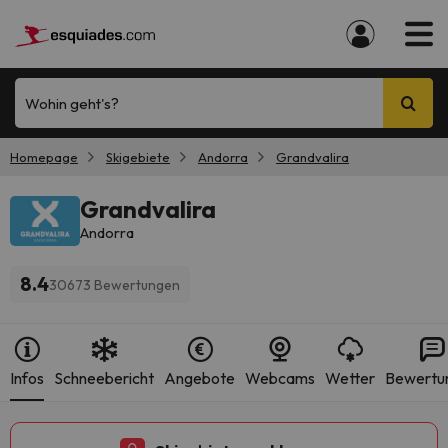
Wohin geht's?
Homepage
Skigebiete
Andorra
Grandvalira
Grandvalira
Andorra
8.4
30673 Bewertungen
Infos
Schneebericht
Angebote
Webcams
Wetter
Bewertu