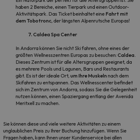
Ein Naturpark der perfekt für alle Altersgruppen ist. Sie
haben 2 Bereiche, einen Tierpark und einen Outdoor-
Aktivitätspark. Das Ticket beinhaltet eine
Fahrt mit
dem Tobotronc
, der längsten Alpenrutsche Europas!
7. Caldea Spa Center
In Andorra können Sie nicht Ski fahren, ohne eines der
größten Wellnesszentren Europas zu besuchen:
Caldea
.
Dieses Zentrum ist für alle Altersgruppen geeignet, da
es mehrere Pools und Lagunen, Bars und Restaurants
gibt. Es ist der ideale Ort,
um Ihre Muskeln
nach dem
Skifahren zu entspannen. Das Wellnesscenter befindet
sich im Zentrum von Andorra, sodass Sie die Gelegenheit
nutzen können, einen Spaziergang entlang der Avenida
Meritxell zu machen.
Sie können diese und viele weitere Aktivitäten zu einem
unglaublichen Preis zu Ihrer Buchung hinzufügen. Wenn Sie
Fragen haben, kann Ihnen unser Kundenservice bei allen