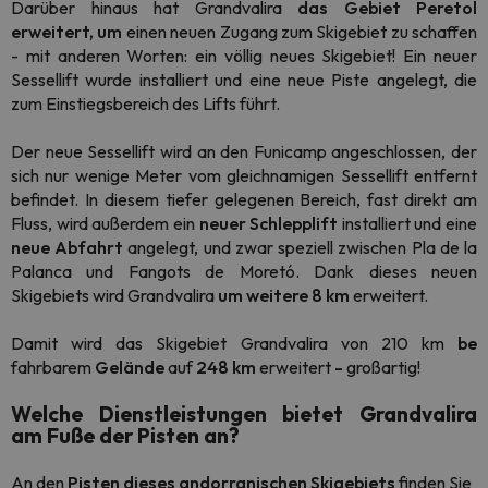
Darüber hinaus hat Grandvalira
das Gebiet Peretol
erweitert, um
einen neuen Zugang zum Skigebiet zu schaffen
- mit anderen Worten: ein völlig neues Skigebiet! Ein neuer
Sessellift wurde installiert und eine neue Piste angelegt, die
zum Einstiegsbereich des Lifts führt.
Der neue Sessellift wird an den Funicamp angeschlossen, der
sich nur wenige Meter vom gleichnamigen Sessellift entfernt
befindet. In diesem tiefer gelegenen Bereich, fast direkt am
Fluss, wird außerdem ein
neuer Schlepplift
installiert und eine
neue Abfahrt
angelegt, und zwar speziell zwischen Pla de la
Palanca und Fangots de Moretó. Dank dieses neuen
Skigebiets wird Grandvalira
um weitere 8 km
erweitert.
Damit wird das Skigebiet Grandvalira von 210 km
be
fahrbarem
Gelände
auf
248 km
erweitert
-
großartig!
Welche Dienstleistungen bietet Grandvalira
am Fuße der Pisten an?
An den
Pisten dieses andorranischen Skigebiets
finden Sie