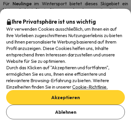
Für
Neulinge
im Wintersport bietet dieses Skigebiet ein
kleines
Gebiet für Anfänger und mehrere grüne Pisten
in
der Nähe der Stadt. In Pas de la Casa können Sie auch
Ihre Privatsphäre ist uns wichtig
Snowboard- und Skiunterricht nehmen. Sobald Sie
Wir verwenden Cookies ausschließlich, um Ihnen ein auf
angefangen haben,
empfehlen wir Ihnen, mit dem
Ihre Vorlieben zugeschnittenes Nutzungserlebnis zu bieten
Sessellift TSF2 Coll dels Isards
zum Anfang der blauen
und Ihnen personalisierte Werbung basierend auf Ihrem
Strecke mit dem Namen „Isards“ zu fahren.
Profil anzuzeigen. Diese Cookies helfen uns, Inhalte
entsprechend Ihren Interessen darzustellen und unsere
❄
Empfohlene
Hotels und Apartments für
Website für Sie zu optimieren.
Anfänger in Grandvalira
❄
Durch das Klicken auf "Akzeptieren und fortfahren",
ermöglichen Sie es uns, Ihnen eine effizientere und
relevantere Browsing-Erfahrung zu bieten. Weitere
Nachdem wir Ihnen die besten Pisten für Anfänger in
Einzelheiten finden Sie in unserer
Cookie-Richtlinie.
Grandvalira vorgestellt haben, möchten Sie sicher so nah wie
möglich an den Pisten sein, um so schnell wie möglich mit dem
Akzeptieren
Skifahren zu beginnen, und vergessen, das Auto zu nehmen
oder einen Parkplatz in der Nähe des Skigebiets zu suchen.
Ablehnen
Deshalb präsentieren wir Ihnen an dieser Stelle einige
Unterkünfte direkt an der Piste mit einem sehr guten Preis-