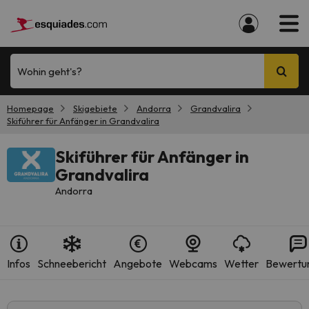
Wohin geht's?
Homepage
Skigebiete
Andorra
Grandvalira
Skiführer für Anfänger in Grandvalira
Skiführer für Anfänger in
Grandvalira
Andorra
Infos
Schneebericht
Angebote
Webcams
Wetter
Bewertu