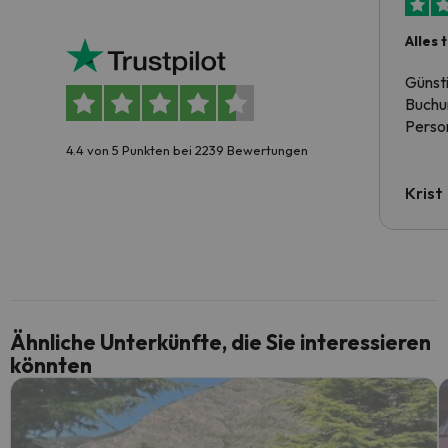
Alles 
Günst
Buchun
Person
4.4 von 5 Punkten bei 2239 Bewertungen
Krist
Ähnliche Unterkünfte, die Sie interessieren
könnten