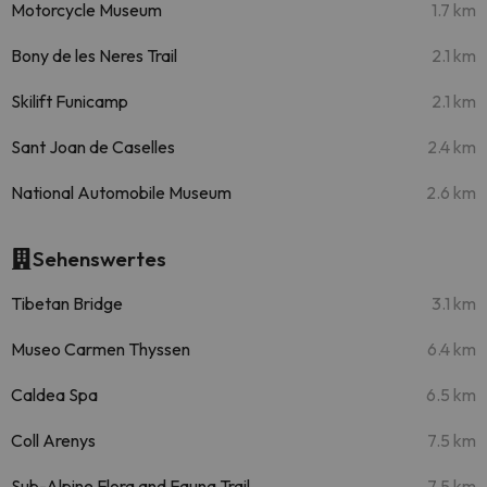
Motorcycle Museum
1.7 km
Bony de les Neres Trail
2.1 km
Skilift Funicamp
2.1 km
Sant Joan de Caselles
2.4 km
National Automobile Museum
2.6 km
Sehenswertes
Tibetan Bridge
3.1 km
Museo Carmen Thyssen
6.4 km
Caldea Spa
6.5 km
Coll Arenys
7.5 km
Sub-Alpine Flora and Fauna Trail
7.5 km