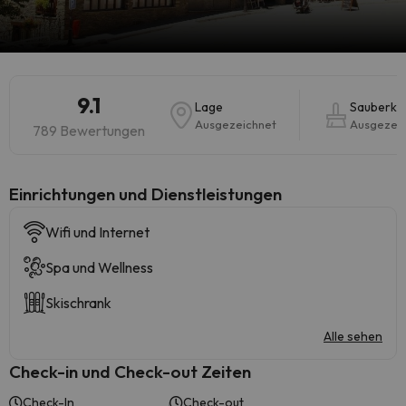
9.1
Lage
Sauberkei
Ausgezeichnet
Ausgezei
789 Bewertungen
​Einrichtungen und Dienstleistungen
Wifi und Internet
Spa und Wellness
Skischrank
Alle sehen
Check-in und Check-out Zeiten
Check-In
Check-out