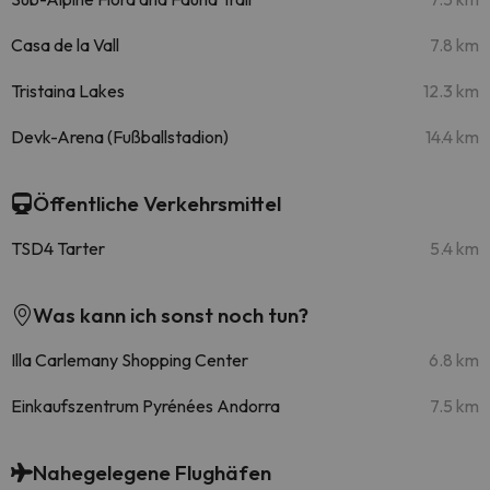
Casa de la Vall
7.8 km
Tristaina Lakes
12.3 km
Devk-Arena (Fußballstadion)
14.4 km
Öffentliche Verkehrsmittel
TSD4 Tarter
5.4 km
Was kann ich sonst noch tun?
Illa Carlemany Shopping Center
6.8 km
Einkaufszentrum Pyrénées Andorra
7.5 km
Nahegelegene Flughäfen