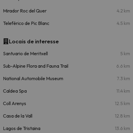
Mirador Roc del Quer
4.2 km
Teleférico de Pic Blanc
4.5 km
Locais de interesse
Santuario de Meritxell
5 km
Sub-Alpine Flora and Fauna Trail
6.6 km
National Automobile Museum
7.3 km
Caldea Spa
11.4 km
Coll Arenys
12.5 km
Casa de la Vall
12.8 km
Lagos de Tristaina
13.6 km