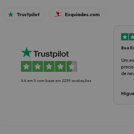
Trustpilot
Esquiades.com
Boa E
Um ex
preci
de ne
4.4 em 5 com base em 2239 avaliações
Migue